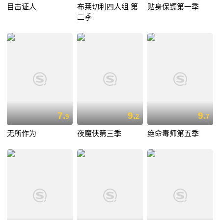
目击证人
布莱切利四人组 第
贴身保镖第一季
二季
7.
9.
9.
9
2
7
无所作为
夜魔侠第三季
绝命毒师第五季