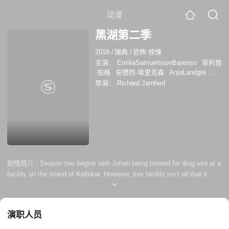
动漫
黑湖第二季
2018
/
瑞典
/
恐怖 惊悚
主演：
EmiliaSamuelssonBaresso
菲利普
·伯格
安德烈·埃里克森
AnjaLandgré
DanielLarsson
阿莉达·莫尔伯格
导演：
Richard Jarnhed
DavidNzinga
巴哈·帕斯
RicoRnnbck
瓦
尔特·斯卡斯加德
赫达·斯蒂埃恩斯特特
EsterUddén
Annastrm
剧情简介 :
Season two begins with Johan being treated for drug use at a
facility on the island of Kallskar. However, this facility isn’t all that it
seems. Johan learns that a former patient had disappeared without a
trace. The series doesn’t just focus on Johan, but also expands to
follow other patients at the facility and all the struggles they have.
演职人员