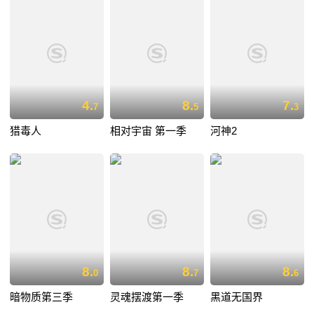
4.
8.
7.
7
5
3
猎毒人
相对宇宙 第一季
河神2
8.
8.
8.
0
7
6
暗物质第三季
灵魂摆渡第一季
黑道无国界