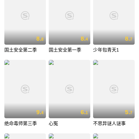
8.
8.
8.
8
4
7
国土安全第二季
国土安全第一季
少年包青天1
9.
6.
5.
4
1
7
绝命毒师第三季
心冤
不思异谜人谜事