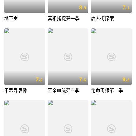
8.
7.
9
1
地下室
真相捕捉第一季
唐人街探案
7.
7.
9.
2
6
2
不思异录像
至亲血统第三季
绝命毒师第一季