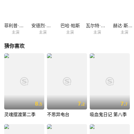
菲利普·伯格
安德烈·埃里克森
巴哈·帕斯
瓦尔特·斯卡斯加德
赫达·斯蒂埃恩斯特特
主演
主演
主演
主演
主演
猜你喜欢
8.
7.
7.
5
2
7
灵魂摆渡第二季
不思异电台
吸血鬼日记 第八季