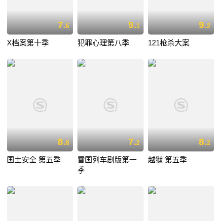
7.
9.
9.
6
1
2
X档案第十季
犯罪心理第八季
121枪杀大案
8.
7.
8.
8
2
2
国土安全 第五季
雪国列车剧版第一
越狱 第五季
季