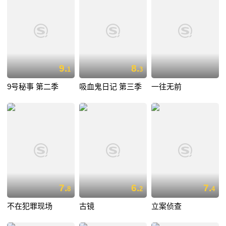
9.
8.
1
3
9号秘事 第二季
吸血鬼日记 第三季
一往无前
7.
6.
7.
8
2
4
不在犯罪现场
古镜
立案侦查