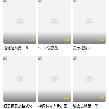
7.
7.
7.
6
0
6
极地暗杀第一季
S.C.I.谜案集
灵魂摆渡3
6.
7.
3
5
细思极恐之格式化
神探林肯人骨拼图
秘密之城第一季