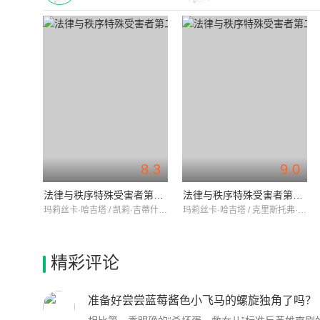
8.3
9.0
法律与秩序特殊受害者第二十四季
法律与秩序特殊受害者第二十三季
玛莉丝卡·哈吉塔 / 凯莉·吉蒂什 / 艾斯-T
玛莉丝卡·哈吉塔 / 克里斯托弗·米洛尼 / 凯莉·吉蒂什
精彩评论
准备好尝尝蓝莓酱色小飞马的螺旋独角了吗？