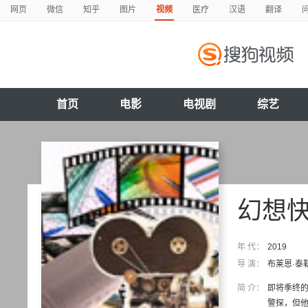
网页
微信
知乎
图片
视频
医疗
汉语
翻译
首页
电影
电视剧
综艺
幻想
年 代：
2019
导 演：
布莱恩·泰
简 介：
即将季终的S
警探，但他