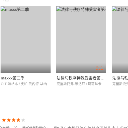
9.1
maxxx第二季
法律与秩序特殊受害者第三季
O·T·法格本 / 皮帕·贝内特-华纳 / 海伦·蒙克斯
克里斯托弗·米洛尼 / 玛莉丝卡·哈吉塔 / 理查德·贝尔泽