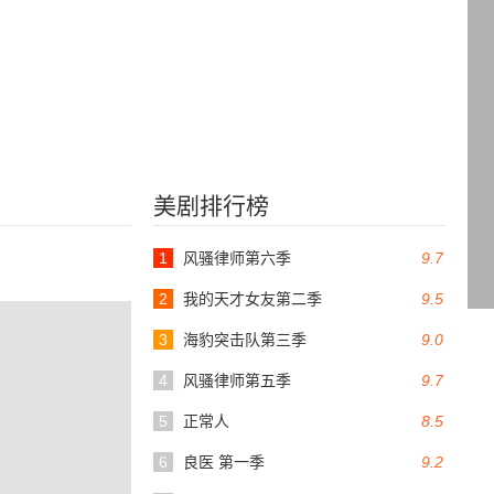
美剧排行榜
1
风骚律师第六季
9.7
2
我的天才女友第二季
9.5
3
海豹突击队第三季
9.0
4
风骚律师第五季
9.7
5
正常人
8.5
6
良医 第一季
9.2