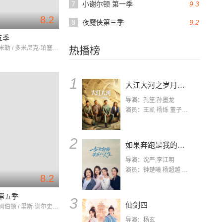
7
小谢尔顿 第一季
9.3
8.2
8
夜魔侠第三季
9.2
五季
温特沃斯·米勒 / 多米尼克·珀塞尔 / 莎拉·韦恩·卡丽丝
热播榜
1
大江大河之岁月如歌
导演：孔笙;孙墨龙
演员：王凯 杨烁 董子健 杨采钰 张佳宁 练练 林栋甫 房子斌
2
如果奔跑是我的人生
导演：沈严;李江明
演员：钟楚曦 杨超越 许娣 陈小艺 侯雯元 宋洋 王宥钧 李添诺
8.2
第五季
3
仙剑四
史蒂夫·佩姆伯顿 / 里斯·谢尔史密斯 / 玛克辛·皮克
导演：杨玄