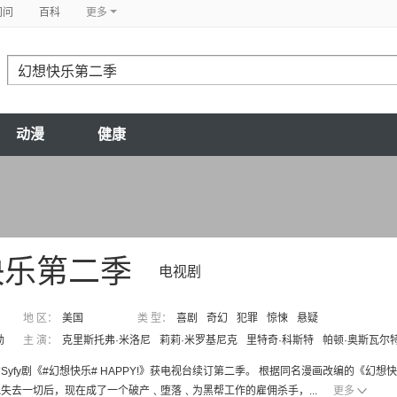
问问
百科
更多
动漫
健康
快乐第二季
电视剧
地 区：
美国
类 型：
喜剧
奇幻
犯罪
惊悚
悬疑
勒
主 演：
克里斯托弗·米洛尼
莉莉·米罗基尼克
里特奇·科斯特
帕顿·奥斯瓦尔
yfy剧《#幻想快乐# HAPPY!》获电视台续订第二季。 根据同名漫画改编的《幻想快乐》由
失去一切后，现在成了一个破产﹑堕落﹑为黑帮工作的雇佣杀手，...
更多