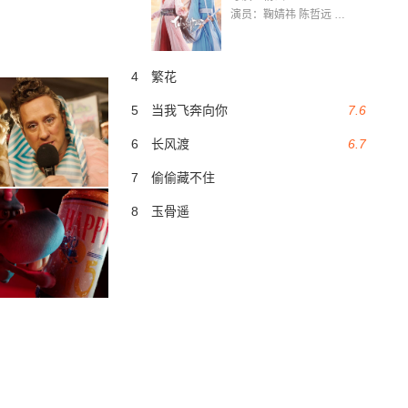
演员：鞠婧祎 陈哲远 茅子俊 毛晓慧 王媛可 张志浩 林枫松 张帆（演员）
4
繁花
5
当我飞奔向你
7.6
6
长风渡
6.7
7
偷偷藏不住
8
玉骨遥