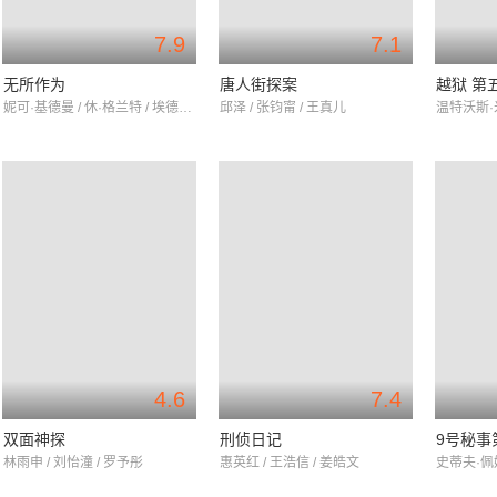
7.9
7.1
无所作为
唐人街探案
越狱 第
妮可·基德曼 / 休·格兰特 / 埃德加·拉米雷兹
邱泽 / 张钧甯 / 王真儿
4.6
7.4
双面神探
刑侦日记
9号秘事
林雨申 / 刘怡潼 / 罗予彤
惠英红 / 王浩信 / 姜皓文