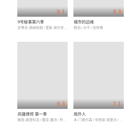
9.1
8.3
9号秘事第六季
城市的边缘
史蒂夫·佩姆伯顿 / 里斯·谢尔史密斯 / 凯文·毕晓普
杨羽 / 大牛 / 张梓豫
9.3
7.1
风骚律师 第一季
局外人
鲍勃·奥登科克 / 蕾亚·塞洪 / 乔纳森·班克斯
本·门德尔森 / 辛西娅·埃里沃 / 朱丽安妮·尼科尔森