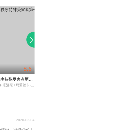
8.6
9.1
法律与秩序特殊受害者第十一季
监狱风云第二季
监狱风云第五季
克里斯托弗·米洛尼 / 玛莉丝卡·哈吉塔 / RichardBelzer
李·特格森 / 迪恩·文特斯 / 特里·金尼
2020-03-04