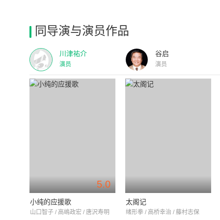
同导演与演员作品
川津祐介
谷启
演员
演员
5.0
小纯的应援歌
太阁记
山口智子 / 高嶋政宏 / 唐沢寿明
绪形拳 / 高桥幸治 / 藤村志保