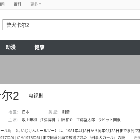
问问
百科
更多
动漫
健康
尔2
电视剧
地 区：
日本
类 型：
剧情
主 演：
坂上味和
江藤博利
川津祐介
工藤堅太郎
ラビット関根
ールII』（けいじけんカールツー）は、1981年4月8日から同年9月23日まで系
 1977年9月から1978年6月まで同系列局で放送された『刑事犬カール』の続...
更