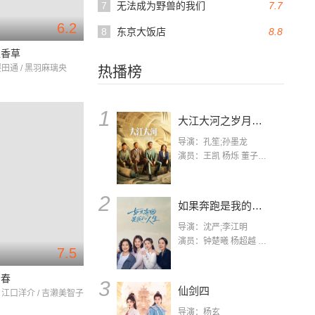
7
无法成为野兽的我们
7.7
6.2
8
东京大饭店
8.8
上香草
樱田通 / 黑羽麻璃央
热播榜
1
大江大河之岁月如歌
导演：孔笙;孙墨龙
演员：王凯 杨烁 董子健 杨采钰 张佳宁 练练 林栋甫 房子斌
2
如果奔跑是我的人生
导演：沈严;李江明
演员：钟楚曦 杨超越 许娣 陈小艺 侯雯元 宋洋 王宥钧 李添诺
7.5
青春
3
仙剑四
 江口洋介 / 吉濑美智子
导演：杨玄