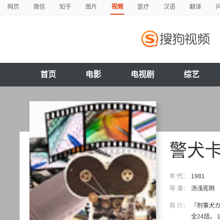
网页
微信
知乎
图片
视频
医疗
汉语
翻译
首页
电影
电视剧
综艺
警犬卡
年 代：
1981
导 演：
汤浅宪明
简 介：
『刑事犬カ
全24話。