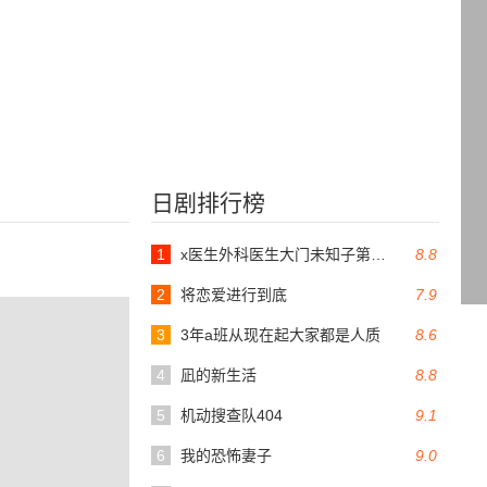
日剧排行榜
1
x医生外科医生大门未知子第6季
8.8
2
将恋爱进行到底
7.9
3
3年a班从现在起大家都是人质
8.6
4
凪的新生活
8.8
5
机动搜查队404
9.1
6
我的恐怖妻子
9.0