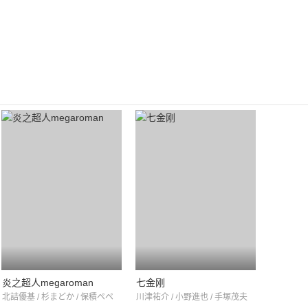
炎之超人megaroman
七金刚
北詰優基 / 杉まどか / 保積ペペ
川津祐介 / 小野進也 / 手塚茂夫