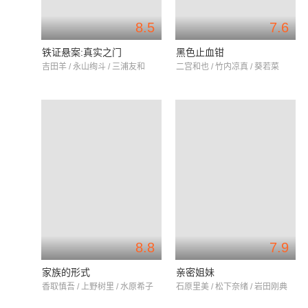
8.5
7.6
铁证悬案:真实之门
黑色止血钳
吉田羊 / 永山绚斗 / 三浦友和
二宫和也 / 竹内凉真 / 葵若菜
8.8
7.9
家族的形式
亲密姐妹
香取慎吾 / 上野树里 / 水原希子
石原里美 / 松下奈绪 / 岩田刚典