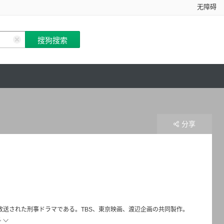
无障碍
分享
列で放送された刑事ドラマである。TBS、東京映画、渡辺企画の共同製作。
多