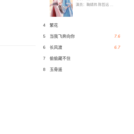
演员：鞠婧祎 陈哲远 茅子俊 毛晓慧 王媛可 张志浩 林枫松 张帆（演员）
4
繁花
5
当我飞奔向你
7.6
6
长风渡
6.7
7
偷偷藏不住
8
玉骨遥