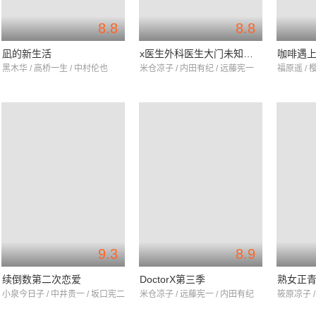
8.8
8.8
凪的新生活
x医生外科医生大门未知子第6季
咖啡遇
黑木华 / 高桥一生 / 中村伦也
米仓凉子 / 内田有纪 / 远藤宪一
福原遥 / 
9.3
8.9
续倒数第二次恋爱
DoctorX第三季
熟女正
小泉今日子 / 中井贵一 / 坂口宪二
米仓凉子 / 远藤宪一 / 内田有纪
筱原凉子 /