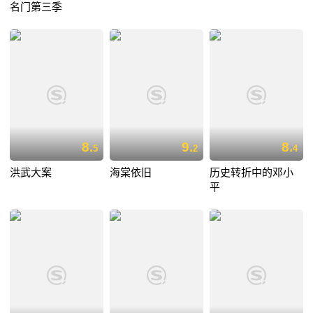
名门第三季
8.
9.
8.
5
2
4
洪武大案
海棠依旧
历史转折中的邓小
平