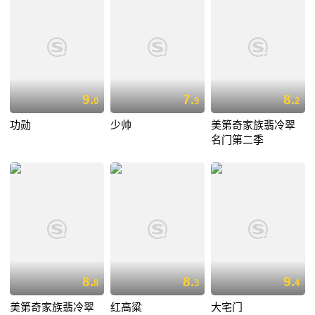
9.
7.
8.
0
9
2
功勋
少帅
美第奇家族翡冷翠
名门第二季
8.
8.
9.
8
3
4
美第奇家族翡冷翠
红高粱
大宅门