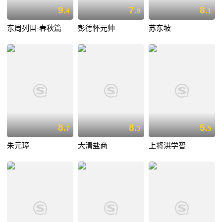
9.
7.
8.
4
9
1
东周列国·春秋篇
彭德怀元帅
苏东坡
8.
8.
5.
7
3
5
朱元璋
大清盐商
上将洪学智