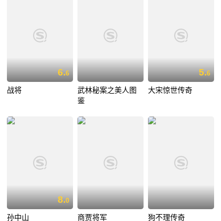
6.
5.
6
6
战将
武林秘案之美人图
大宋惊世传奇
鉴
8.
0
孙中山
商贾将军
狗不理传奇