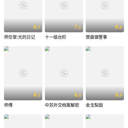
6.
7.
8.
7
2
6
师任堂:光的日记
十一级台阶
营盘镇警事
8.
8.
5.
1
8
0
师傅
中苏外交档案解密
金戈梨园