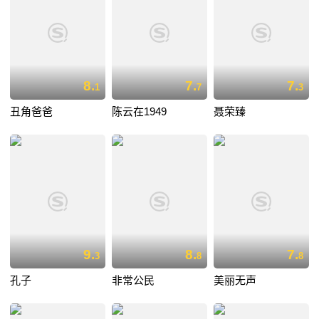
8.
7.
7.
1
7
3
丑角爸爸
陈云在1949
聂荣臻
9.
8.
7.
3
8
8
孔子
非常公民
美丽无声