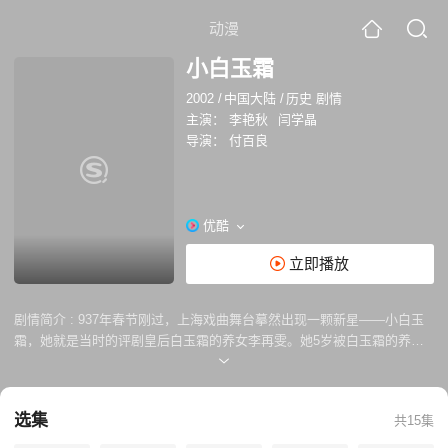
动漫
小白玉霜
2002
/
中国大陆
/
历史 剧情
主演：
李艳秋
闫学晶
导演：
付百良
优酷
立即播放
剧情简介 :
937年春节刚过，上海戏曲舞台摹然出现一颗新星——小白玉
霜，她就是当时的评剧皇后白玉霜的养女李再雯。她5岁被白玉霜的养母
李卞氏买进门，由于白玉霜不传艺，全凭偷艺学会了评剧。白玉露突然逃
婚出走，她被！临时“抓”出来挑梁演出，年仅15岁。 本片的白玉霜是闫学
晶演的，那时觉得她很不错，很有白玉霜的架子。 小白玉霜的命运可能比
选集
共15集
白玉霜更加不幸。也是从小无父无母被姥姥和养母冷漠无视加暴力。学戏
全靠偷。因白玉霜出走十五岁就面临那么大的压力，直面残酷的社会。 好