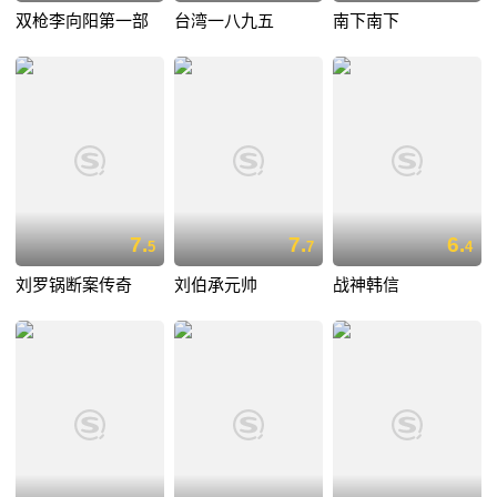
双枪李向阳第一部
台湾一八九五
南下南下
7.
7.
6.
5
7
4
刘罗锅断案传奇
刘伯承元帅
战神韩信