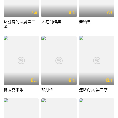
7.
8.
7.
9
2
6
达芬奇的恶魔第二
大宅门续集
秦始皇
季
8.
6.
8.
1
2
4
神医喜来乐
芈月传
逆转奇兵 第二季