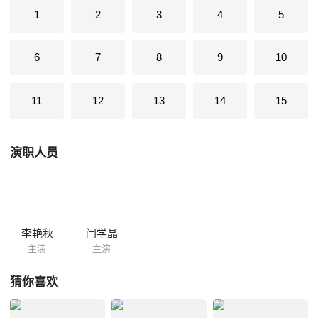
容易熬的出了名妈回来了又不让唱戏。最后又没能逃过文革含恨而死。 鸦
1
2
3
4
5
片还被姥姥有计划的迫吸。 本片搭配1994年的白玉霜观看更好。关于小
白玉霜的内容基本是一致的。 本片对她有拔高和美化，她第一次结婚前完
6
7
8
9
10
全知道对方有老婆孩子，这也是没办法的事。那时候的女戏子还有更好的
选择吗。她的觉悟开始也没那么 高，第二次遇上恶...
11
12
13
14
15
演职人员
李艳秋
闫学晶
主演
主演
猜你喜欢