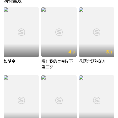
猜你喜欢
4.
3.
8
1
如梦令
哦！我的皇帝陛下
花落宫廷错流年
第二季