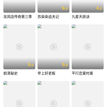
6.
4.
0
2
龙凤店传奇第三季
苏染染追夫记
九星天辰诀
9.
5.
0
0
前清秘史
早上好老板
平行恋爱时差