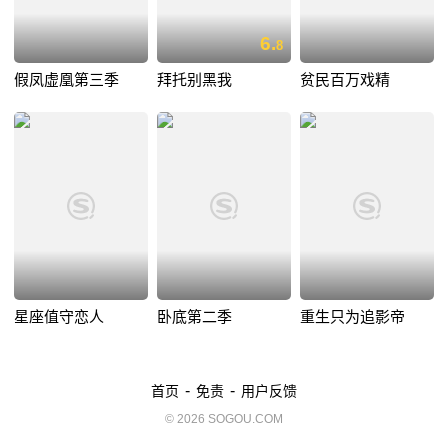
6.
8
假凤虚凰第三季
拜托别黑我
贫民百万戏精
星座值守恋人
卧底第二季
重生只为追影帝
-
-
首页
免责
用户反馈
© 2026 SOGOU.COM