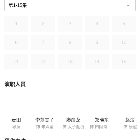
辛，最终，太子是否能够夺回皇位和他深爱的年姝媛？
1
2
3
4
5
6
7
8
9
10
11
12
13
14
15
演职人员
麦田
李莎旻子
廖彦龙
郑晓东
赵滨
导演
饰 年姝媛
饰 太子胤礽
饰 四阿哥胤禛
饰 康熙