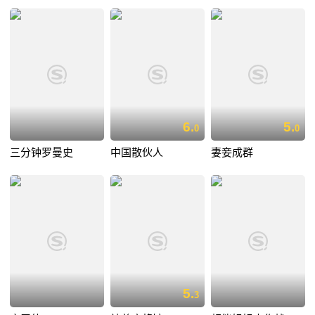
6.
5.
0
0
三分钟罗曼史
中国散伙人
妻妾成群
5.
3