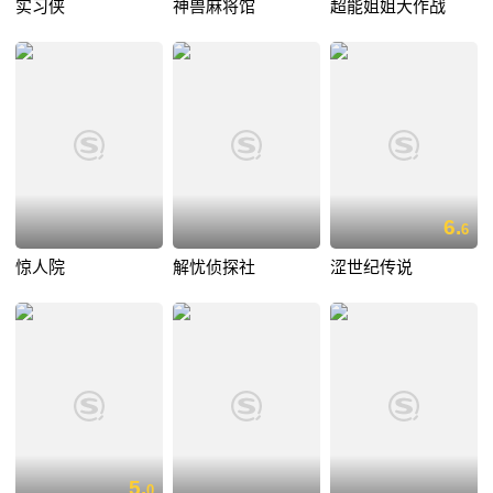
实习侠
神兽麻将馆
超能姐姐大作战
6.
6
惊人院
解忧侦探社
涩世纪传说
5.
0