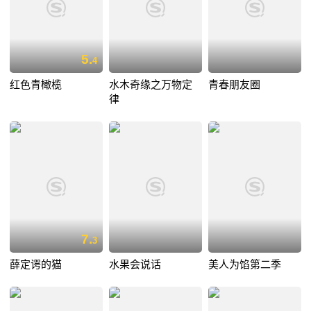
5.
4
红色青橄榄
水木奇缘之万物定
青春朋友圈
律
7.
3
薛定谔的猫
水果会说话
美人为馅第二季