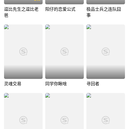
逗比先生之逗比老
阳仔的恋爱公式
极品士兵之连队囧
爸
事
灵魂交易
同学你瞅啥
寻回者