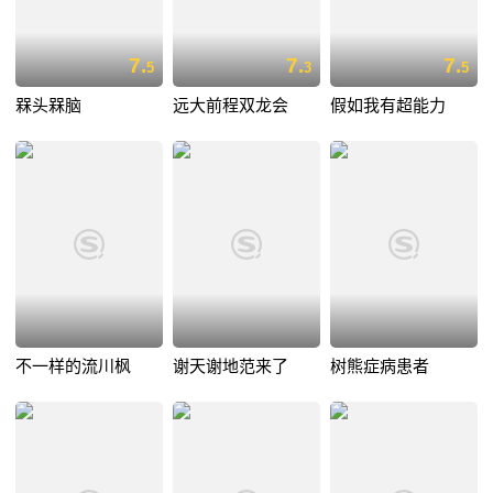
7.
7.
7.
5
3
5
槑头槑脑
远大前程双龙会
假如我有超能力
不一样的流川枫
谢天谢地范来了
树熊症病患者