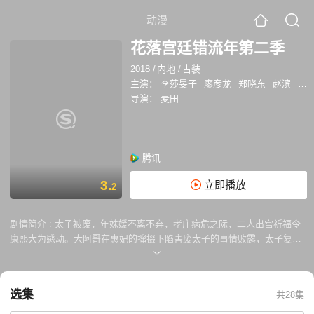
动漫
花落宫廷错流年第二季
2018
/
内地
/
古装
主演：
李莎旻子
廖彦龙
郑晓东
赵滨
郑
导演：
麦田
腾讯
3.
立即播放
2
剧情简介 :
太子被废，年姝媛不离不弃，孝庄病危之际，二人出宫祈福令
康熙大为感动。大阿哥在惠妃的撺掇下陷害废太子的事情败露，太子复
立。与此同时，年羹尧出征得胜归来，实力日益庞大。而深藏不露的四阿
哥终于正式开始了他的夺嫡夺美人之路。单纯的太子还是抵不过一次次遭
人陷害，太子再次被废，并株连了一大批朝廷重臣，包括年姝媛的父亲。
选集
共28集
年姝媛为了救自己的家人和太子，被迫嫁给四阿哥，太子则为夺回皇位和
年姝媛，拉拢三阿哥与八阿哥重夺太子之位，而这一路走来路途却更加艰