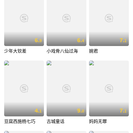
6.
6.
7.
9
4
1
少年大钦差
小戏骨八仙过海
婉君
4.
9.
7.
1
0
1
豆腐西施杨七巧
古城童话
妈妈无罪