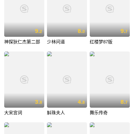
9.
8.
9.
2
0
7
神探狄仁杰第二部
少林问道
红楼梦87版
3.
4.
8.
8
8
7
大宋宫词
斛珠夫人
舞乐传奇