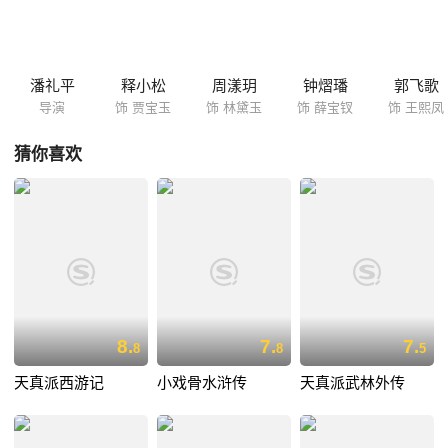
一把“神仙”般的日子，临别时更是赠予了足够的钱财让姥姥带回家。贾府
的善举，也使刘姥姥在贾府衰败后，成了救贾府的关键人物。 本篇剔除了
红楼梦里情爱的部分，以人性美为主线，宣扬知恩图报、知恩必报的传统
精神文化。
潘礼平
释小松
周漾玥
钟熠璠
郭飞歌
导演
饰 贾宝玉
饰 林黛玉
饰 薛宝钗
饰 王熙凤
猜你喜欢
8.
7.
7.
8
8
5
天真派西游记
小戏骨水浒传
天真派武林外传