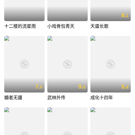
8.
1
十二楼的流星雨
小戏骨包青天
天盛长歌
7.
9.
5.
0
6
8
媚者无疆
武林外传
成化十四年