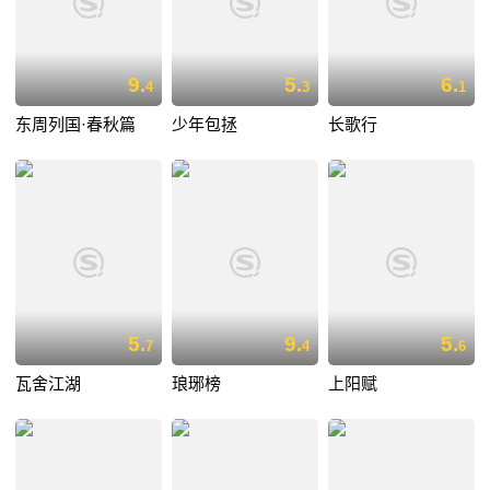
9.
5.
6.
4
3
1
东周列国·春秋篇
少年包拯
长歌行
5.
9.
5.
7
4
6
瓦舍江湖
琅琊榜
上阳赋