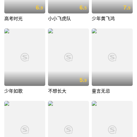
6.
6.
7.
9
5
9
高考时光
小小飞虎队
少年黄飞鸿
5.
9
少年如歌
不想长大
童言无忌