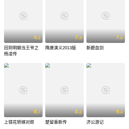
4.
7.
7.
2
5
6
回到明朝当王爷之
隋唐演义2013版
新碧血剑
杨凌传
8.
8.
9.
7
6
4
上错花轿嫁对郎
楚留香新传
济公游记