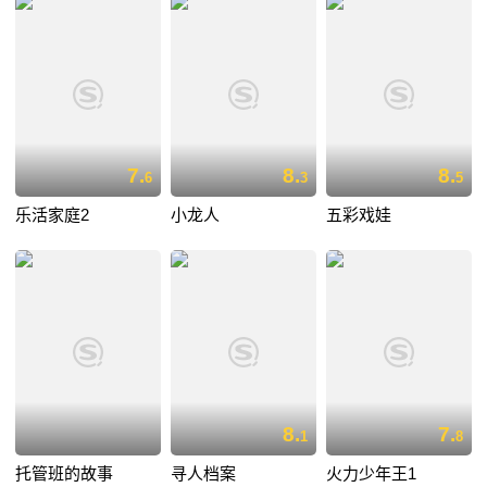
7.
8.
8.
6
3
5
乐活家庭2
小龙人
五彩戏娃
8.
7.
1
8
托管班的故事
寻人档案
火力少年王1