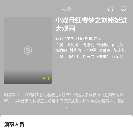
动漫
小戏骨红楼梦之刘姥姥进
大观园
2017
/
中国大陆
/
剧情 古装
主演：
释小松
周漾玥
钟熠璠
郭飞歌
杨纳娜
姚奥依
孙伊雯
刘戴恩
陶冰蓝
孙乐颜
陈舒宜
周艺
翁馨
钟奕儿
崔傲
导演：
潘礼平
刘玉洁
胡昀皓
释金光
菲儿
高琳子
韦梓彤
艾梦欣
罗熙怡
黄
林依阳
刘紫璇
姚雯嘉
陈荣达
肖杨博
涵
郑可卓颖
于嘉欣
李芝青
周巧诒
胡
9.
轶珂
杨旻奎
刘怡麟
李俊豪
张思晨
余
1
亚颖
刘芸孜
汪鑫瞳
赵奕琳
剧情简介 :
《红楼梦之刘姥姥进大观园》讲述大家族贾府由胜到衰的过
程。 书香世家的林黛玉丧母后千里迢迢从苏州赶来京城投靠贾府，贾府本
是四大家族之一，因贾元春进宫封妃而越发兴盛。林黛玉在外祖母贾母的
呵护下成长，常爱与贾宝玉、薛宝钗等兄弟姐妹们一同读书作画。在元妃
省亲后，林黛玉与姐妹们一同住进了园子里。 另一边，乡下的庄稼人刘姥
演职人员
姥因家穷，带着孙子板儿来贾府攀亲戚，面对这个八杆子扯不着的穷亲
戚，贾府也真诚善待，不仅让刘姥姥住在贾府，还带她游大观园，体验了