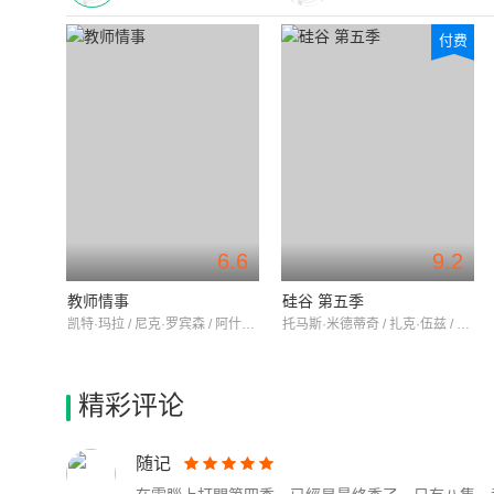
付费
6.6
9.2
教师情事
硅谷 第五季
凯特·玛拉 / 尼克·罗宾森 / 阿什利·祖克曼
托马斯·米德蒂奇 / 扎克·伍兹 / 马丁·斯塔尔
精彩评论
随记