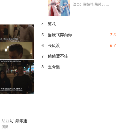
演员：鞠婧祎 陈哲远 茅子俊 毛晓慧 王媛可 张志浩 林枫松 张帆（演员）
4
繁花
5
当我飞奔向你
7.6
6
长风渡
6.7
7
偷偷藏不住
8
玉骨遥
尼亚切·海邓迪
演员