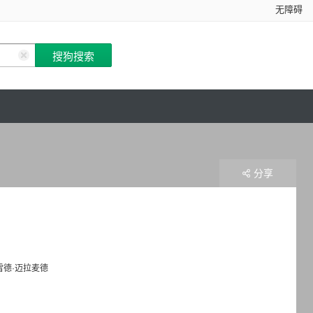
无障碍
分享
雷德·迈拉麦德