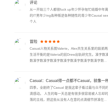
评论
从一开始三个人都很fuck up年少怀孕匆忙结婚中年
的IT男年少ing各种叛逆各种随性的青少年Causal s
个人
冒险
Casual人物关系图Valerie，Alex共生关系里的姐弟两 
生活平衡的是Valeria的前Drew出轨研究生。
数凑字数凑字数凑字数凑字数凑字数凑字数凑字数...
Casual：Casual得一点都不Casual，就
四季，全剧终了Casual 是我这辈子看过最与众
滴感动。 人生的每一天总是有很多很容易被人忘却
落的主线，把这些从没有人在意的点滴细节拼凑在...