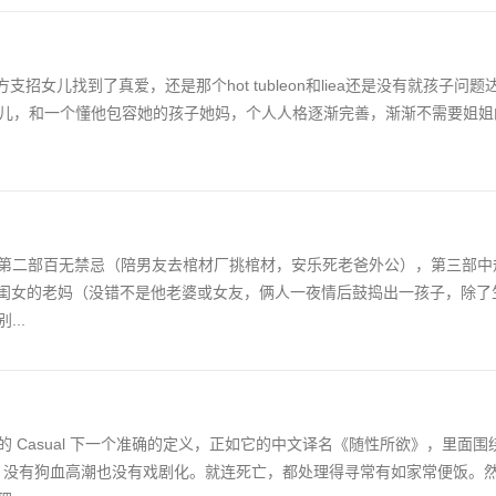
对方支招女儿找到了真爱，还是那个hot tubleon和liea还是没有就孩子
的女儿，和一个懂他包容她的孩子她妈，个人人格逐渐完善，渐渐不需要姐
第二部百无禁忌（陪男友去棺材厂挑棺材，安乐死老爸外公），第三部中
己的闺女的老妈（没错不是他老婆或女友，俩人一夜情后鼓捣出一孩子，除了
..
 Casual 下一个准确的定义，正如它的中文译名《随性所欲》，里面围
寻常和随性，没有狗血高潮也没有戏剧化。就连死亡，都处理得寻常有如家常便饭