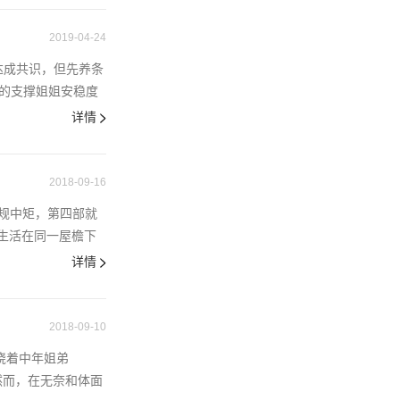
2019-04-24
问题达成共识，但先养条
姐的支撑姐姐安稳度
详情
2018-09-16
规中矩，第四部就
生活在同一屋檐下
详情
2018-09-10
绕着中年姐弟
。然而，在无奈和体面