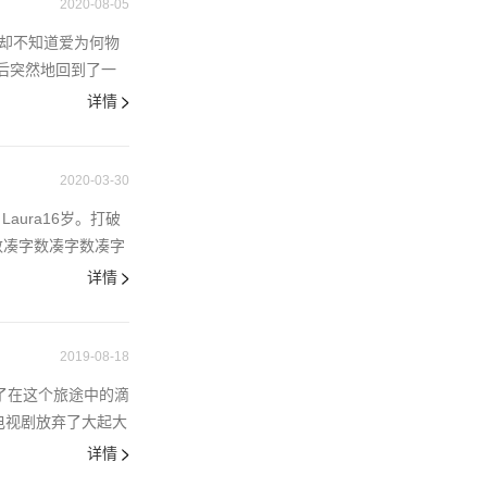
2020-08-05
p却不知道爱为何物
福然后突然地回到了一
详情
2020-03-30
，Laura16岁。打破
数凑字数凑字数凑字
详情
2019-08-18
不了在这个旅途中的滴
电视剧放弃了大起大
详情