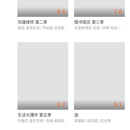
9.5
7.6
风骚律师 第二季
图书馆员 第三季
鲍勃·奥登科克 / 乔纳森·班克斯 / 蕾亚·塞洪
克里斯蒂安·凯恩 / 林蒂·布丝 / 约翰·哈伦·金
9.2
8.1
生活大爆炸 第五季
迷
约翰尼·盖尔克奇 / 吉姆·帕森斯 / 凯莉·库柯
郑嘉颖 / 田蕊妮 / 吴业坤