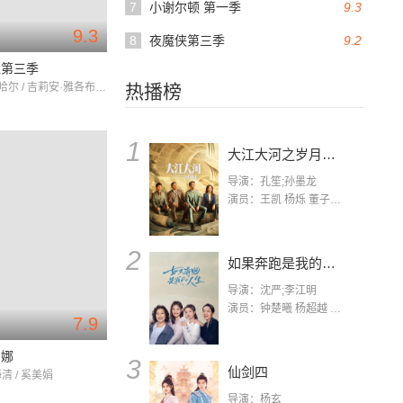
7
小谢尔顿 第一季
9.3
9.3
8
夜魔侠第三季
9.2
盟第三季
乔尔·麦克哈尔 / 吉莉安·雅各布斯 / 丹尼·朴迪
热播榜
1
大江大河之岁月如歌
导演：孔笙;孙墨龙
演员：王凯 杨烁 董子健 杨采钰 张佳宁 练练 林栋甫 房子斌
2
如果奔跑是我的人生
导演：沈严;李江明
演员：钟楚曦 杨超越 许娣 陈小艺 侯雯元 宋洋 王宥钧 李添诺
7.9
安娜
3
仙剑四
海清 / 奚美娟
导演：杨玄