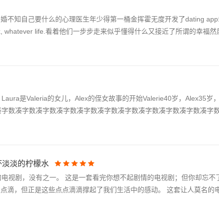
离婚不知自己要什么的心理医生年少得第一桶金挥霍无度开发了dating ap
ex, whatever life.看着他们一步步走来似乎懂得什么又接近了所谓的幸
Laura是Valeria的女儿，Alex的侄女故事的开始Valerie40岁，Alex35岁
凑字数凑字数凑字数凑字数凑字数凑字数凑字数凑字数凑字数凑字数凑字数凑字
像一杯淡淡的柠檬水
不同的电视剧，没有之一。 这是一套看完你想不起剧情的电视剧；但你却忘
的点滴，但正是这些点点滴滴撑起了我们生活中的感动。 这套让人莫名的