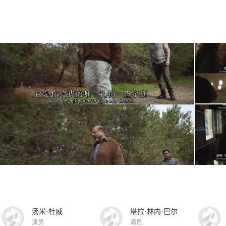
汤米·杜威
塔拉·林内·巴尔
演员
演员