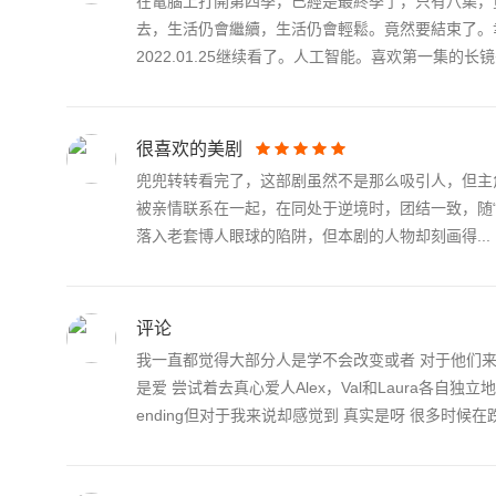
在電腦上打開第四季，已經是最終季了，只有八集，
去，生活仍會繼續，生活仍會輕鬆。竟然要結束了。
2022.01.25继续看了。人工智能。喜欢第一集的长镜
很喜欢的美剧
兜兜转转看完了，这部剧虽然不是那么吸引人，但主
被亲情联系在一起，在同处于逆境时，团结一致，随
落入老套博人眼球的陷阱，但本剧的人物却刻画得...
评论
我一直都觉得大部分人是学不会改变或者 对于他们来
是爱 尝试着去真心爱人Alex，Val和Laura各自
ending但对于我来说却感觉到 真实是呀 很多时候在跌.