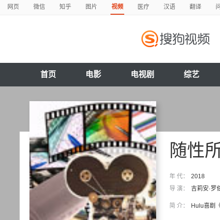
网页
微信
知乎
图片
视频
医疗
汉语
翻译
首页
电影
电视剧
综艺
随性
年 代：
2018
导 演：
吉莉安·罗
简 介：
Hulu喜