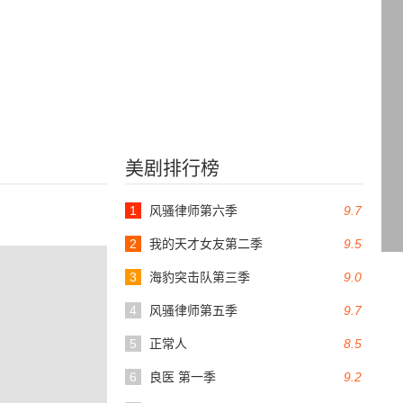
美剧排行榜
1
风骚律师第六季
9.7
2
我的天才女友第二季
9.5
3
海豹突击队第三季
9.0
4
风骚律师第五季
9.7
5
正常人
8.5
6
良医 第一季
9.2