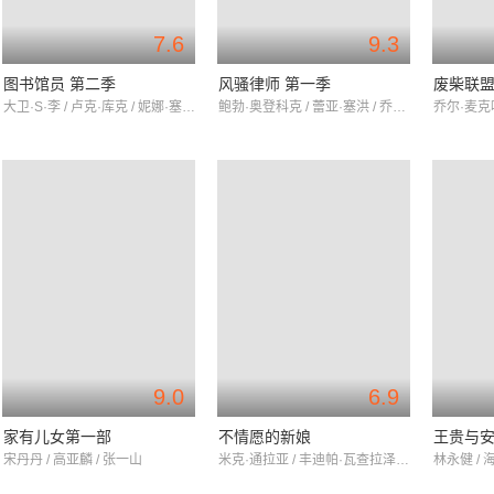
7.6
9.3
图书馆员 第二季
风骚律师 第一季
废柴联
大卫·S·李 / 卢克·库克 / 妮娜·塞尼卡
鲍勃·奥登科克 / 蕾亚·塞洪 / 乔纳森·班克斯
9.0
6.9
家有儿女第一部
不情愿的新娘
王贵与
宋丹丹 / 高亚麟 / 张一山
米克·通拉亚 / 丰迪帕·瓦查拉泽固 / 萍帕薇·克拉冰
林永健 / 