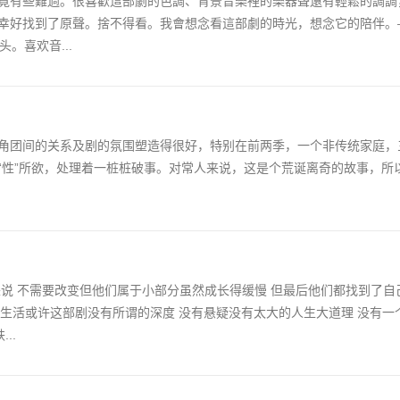
竟有些難過。很喜歡這部劇的色調、背景音樂裡的樂器聲還有輕鬆的調調
幸好找到了原聲。捨不得看。我會想念看這部劇的時光，想念它的陪伴。
头。喜欢音...
角团间的关系及剧的氛围塑造得很好，特别在前两季，一个非传统家庭，
“性”所欲，处理着一桩桩破事。对常人来说，这是个荒诞离奇的故事，所
说 不需要改变但他们属于小部分虽然成长得缓慢 但最后他们都找到了自
独立地生活或许这部剧没有所谓的深度 没有悬疑没有太大的人生大道理 没有一个
..