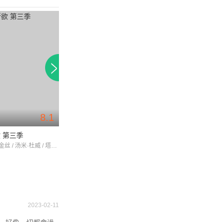
8.1
 第三季
就这样…第一季
麦可拉·沃金丝 / 汤米·杜威 / 塔拉·林内·巴尔
莎拉·杰茜卡·帕克 / 辛西娅·尼克松 / 克里斯汀·戴维斯
2023-02-11