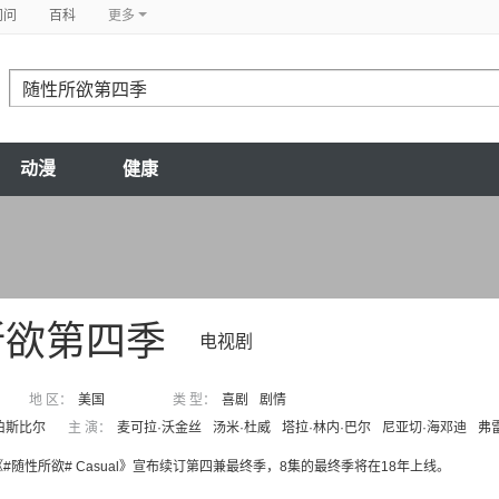
问问
百科
更多
动漫
健康
所欲第四季
电视剧
地 区：
美国
类 型：
喜剧
剧情
伯斯比尔
主 演：
麦可拉·沃金丝
汤米·杜威
塔拉·林内·巴尔
尼亚切·海邓迪
弗
剧《#随性所欲# Casual》宣布续订第四兼最终季，8集的最终季将在18年上线。