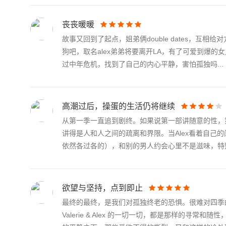
丧丧暖暖
故事又回到了起点，姐弟俩double dates，互相给
狗吧，取名alex弟弟将要离开LA，有了可爱到爆
过中年危机，找到了自己的内心平静，害怕孤独吗...
高潮过后，操蛋的生活仍将继续
从第一季一直追到剧终。如果说第一部讲随意的性，
讲得是人和人之间的疏离和界限。当Alex看着自
依然各过各的），和别的男人约会心里不是滋味，特别.
欲望与坚持，点到即止
最终的最终，是我们对孤独终老的恐惧。很难对四季的
Valerie & Alex 的一切一切，都是那样的