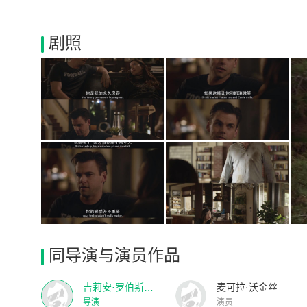
剧照
同导演与演员作品
吉莉安·罗伯斯比尔
麦可拉·沃金丝
导演
演员