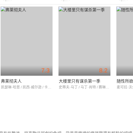
7.3
8.2
弗莱彻夫人
大楼里只有谋杀第一季
随性所欲
凯瑟琳·哈恩 / 凯西·威尔逊 / 卡梅隆·伯艾斯
史蒂夫·马丁 / 马丁·肖特 / 赛琳娜·戈麦斯