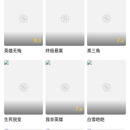
8.
7.
3
2
英雄无悔
终极悬案
黑三角
7.
6
生死锐变
我非英雄
白雪皑皑