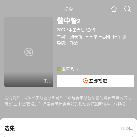
动漫
警中警2
2007
/
中国大陆
/
剧情
主演：
刘长纯
王玉璋 王志刚
陆军 张心勇 高婷婷
导演：
孙波
爱奇艺
7.
立即播放
1
剧情简介 :
某省公安厅督察处副处长路建春带领督察警到鸣春市暗访贯彻
落实“二十公”情况，时逢带有黑社会色彩的张秋波犯罪团伙在市法院公开
审理时当庭集体翻供，张秋波亮出手臂上的累累伤疤指控刑警对其刑讯逼
供。鸣春警方承受来自媒体和社会各界的巨大压力，尤其是刑侦支队大案
队队长孙平伟——探长常录不明不白的死在发廊女的出租屋里、证实刑警
选集
共30集
清白的审讯录像带神秘丢失、未婚妻提出分手后离奇死亡……正当案件初
露端倪之时，鸣春市公安局长林博文遭遇车祸身受重伤，使阳春警方雪上