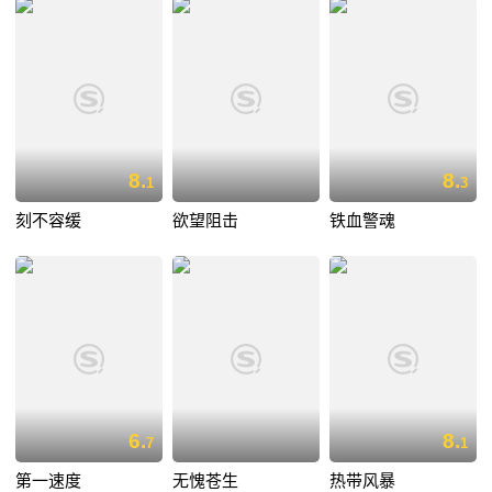
8.
8.
1
3
刻不容缓
欲望阻击
铁血警魂
6.
8.
7
1
第一速度
无愧苍生
热带风暴