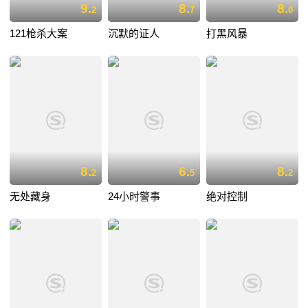
9.
8.
8.
2
7
0
121枪杀大案
沉默的证人
打黑风暴
8.
6.
8.
2
5
2
无处藏身
24小时警事
绝对控制