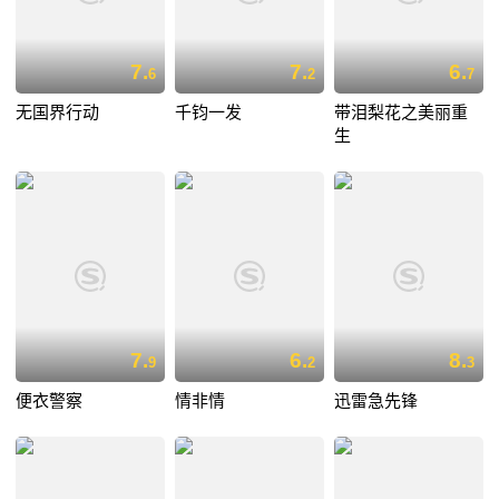
7.
7.
6.
6
2
7
无国界行动
千钧一发
带泪梨花之美丽重
生
7.
6.
8.
9
2
3
便衣警察
情非情
迅雷急先锋