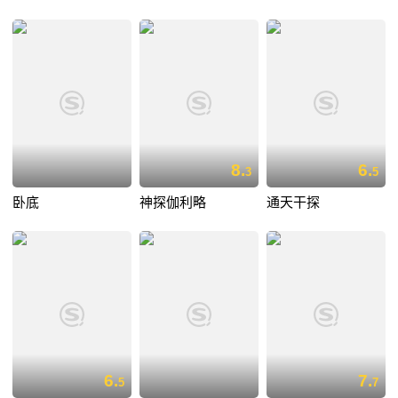
8.
6.
3
5
卧底
神探伽利略
通天干探
6.
7.
5
7