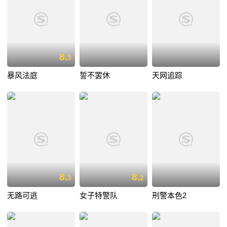
8.
3
暴风法庭
誓不罢休
天网追踪
8.
8.
3
2
无路可逃
女子特警队
刑警本色2