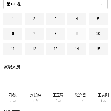
加霜。为充实阳春局领导班子，路建春临危受命为鸣春市局督察长。路建
春力排众议，指出这一连串的疑案后面有一只黑手在试图掩盖着什么。他
带领督察警与孙平伟等刑警联手把“张秋波翻供”、“常录之死”和“孙平伟涉
1
2
3
4
5
嫌谋杀未婚妻”并案调查。于是，三十二名矿工失踪之谜浮出水面，披着著
名企业家外衣的莫望雄的狰狞面目最终大白于天下……
6
7
8
9
10
11
12
13
14
15
演职人员
孙波
刘长纯
王玉璋
张兴哲
王志刚
导演
主演
主演
主演
主演