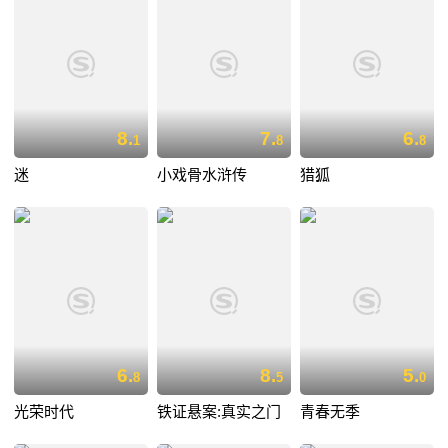
8.
7.
6.
1
8
8
迷
小戏骨水浒传
猎狐
6.
8.
5.
8
5
0
光荣时代
铁证悬案:真实之门
青春无季