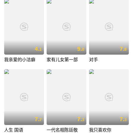
4.
9.
7.
1
0
8
我亲爱的小洁癖
家有儿女第一部
对手
7.
7.
7.
7
3
3
人生 国语
一代名相陈廷敬
我只喜欢你