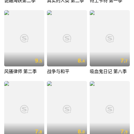
诡媚海妖第二季
真实的人类 第二季
特工卡特 第一季
9.
8.
7.
5
4
7
风骚律师 第二季
战争与和平
吸血鬼日记 第八季
7.
8.
7.
8
0
9