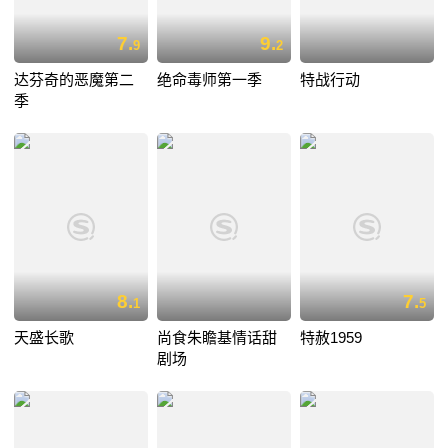
7.
9.
9
2
达芬奇的恶魔第二
绝命毒师第一季
特战行动
季
8.
7.
1
5
天盛长歌
尚食朱瞻基情话甜
特赦1959
剧场