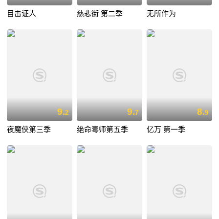
目击证人
慈悲街 第二季
无所作为
9.
9.
8.
2
7
9
夜魔侠第三季
绝命毒师第五季
亿万 第一季