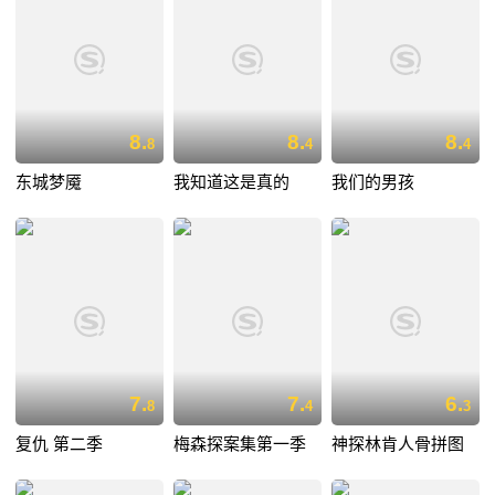
8.
8.
8.
8
4
4
东城梦魇
我知道这是真的
我们的男孩
7.
7.
6.
8
4
3
复仇 第二季
梅森探案集第一季
神探林肯人骨拼图