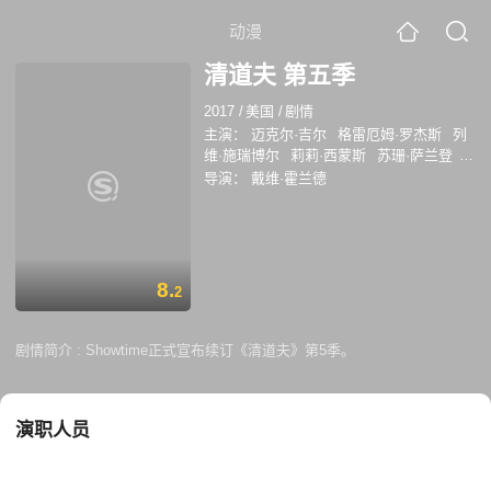
动漫
清道夫 第五季
2017
/
美国
/
剧情
主演：
迈克尔·吉尔
格雷厄姆·罗杰斯
列
维·施瑞博尔
莉莉·西蒙斯
苏珊·萨兰登
瑞斯·考罗
阿迪纳·波特
霍莉·林奇
凯瑟
导演：
戴维·霍兰德
琳·莫宁
瑞恩·欧南
8.
2
剧情简介 :
Showtime正式宣布续订《清道夫》第5季。
演职人员