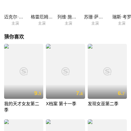
迈克尔·吉尔
格雷厄姆·罗杰斯
列维·施瑞博尔
苏珊·萨兰登
瑞斯·考
主演
主演
主演
主演
主演
猜你喜欢
9.
7.
6.
5
6
7
我的天才女友第二
X档案 第十一季
发现女巫第二季
季