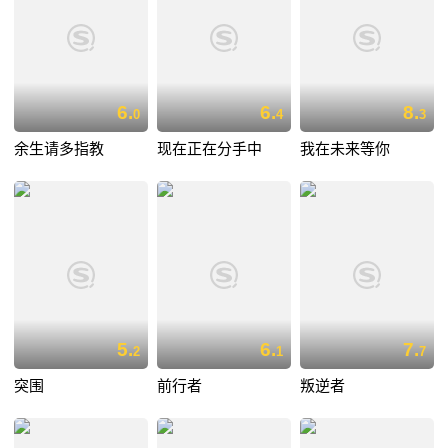
6.
6.
8.
0
4
3
余生请多指教
现在正在分手中
我在未来等你
5.
6.
7.
2
1
7
突围
前行者
叛逆者