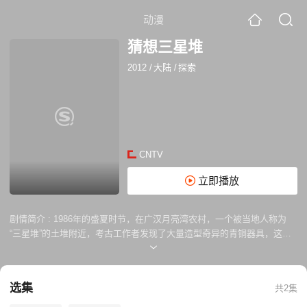
动漫
猜想三星堆
2012
/
大陆
/
探索
CNTV
立即播放
剧情简介 :
1986年的盛夏时节，在广汉月亮湾农村，一个被当地人称为
“三星堆”的土堆附近，考古工作者发现了大量造型奇异的青铜器具，这次
寻常的发现，使数千年前的一个神秘古国变得可以触摸。这些出土器物的
主人生活在与黄河流域商朝人几乎相同的时代。在古史中，秦灭巴蜀以前
的四川一直被认为是“蛮夷之地”，“三星堆”的文明让考古人员非常震惊。这
选集
共2集
里难道就是传说中才存在的古蜀国吗？