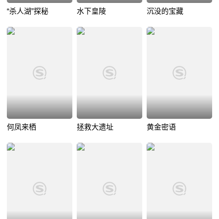
“杀人湖”探秘
水下皇陵
沉没的宝藏
何凤来栖
拯救大遗址
黄金密语