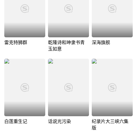
雷克特狮群
乾隆诗和珅隶书青
深海旗舰
玉如意
白莲重生记
话说光污染
纪录片大三峡六集
版