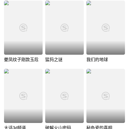
夔凤纹子刚款玉卮
猛犸之谜
我们的地球
大话3d频道
破解火山密码
秘色瓷的真相