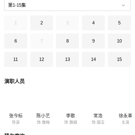
1
2
3
4
5
6
7
8
9
10
11
12
13
14
15
演职人员
张今标
陈小艺
李歌
常浩
徐永革
导演
饰 雅梅
饰 雅娟
饰 国玉
主演