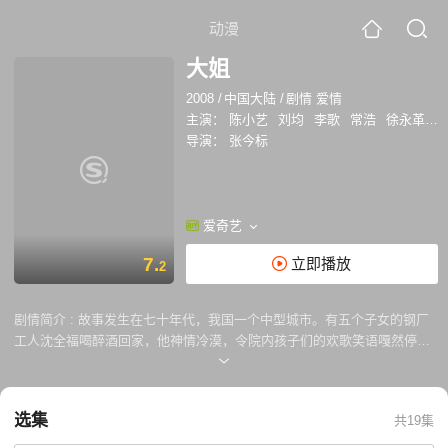
动漫
大姐
2008
/
中国大陆
/
剧情 爱情
主演：
陈小艺
刘均
李歌
常浩
徐永革
邵
导演：
张今标
爱奇艺
7.
立即播放
2
剧情简介 :
故事发生在七十年代，我国一个中型城市。有五个子女的钢厂
工人沈全福喝醉酒回家，他神情冷漠，令院内孩子们的欢歌笑语嘎然停
止。长女雅梅不满父亲终日酗酒，对学习不好的国玉(二弟)只知道粗暴的
打骂……
选集
共19集