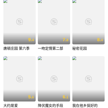
9.
7.
8.
4
8
4
唐顿庄园 第六季
一吻定情第二部
秘密花园
5.
6.
6
1
大约是爱
降伏魔女的手段
我在他乡挺好的