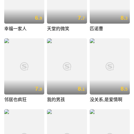
6.
7.
8.
9
7
3
幸福一家人
天堂的微笑
匹诺曹
7.
8.
8.
9
1
5
邻居也疯狂
我的男孩
没关系,是爱情啊