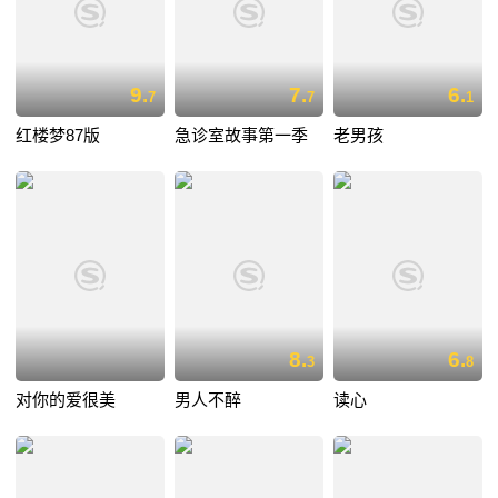
9.
7.
6.
7
7
1
红楼梦87版
急诊室故事第一季
老男孩
8.
6.
3
8
对你的爱很美
男人不醉
读心