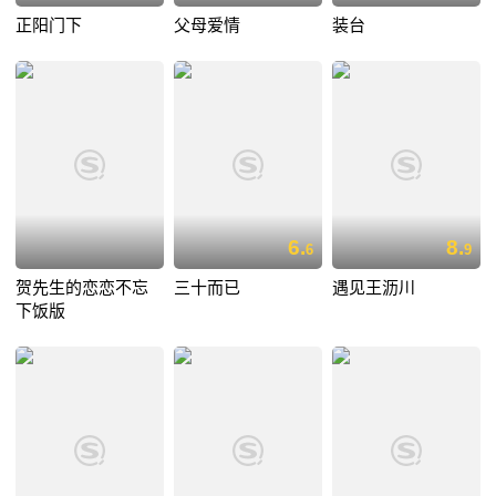
正阳门下
父母爱情
装台
6.
8.
6
9
贺先生的恋恋不忘
三十而已
遇见王沥川
下饭版