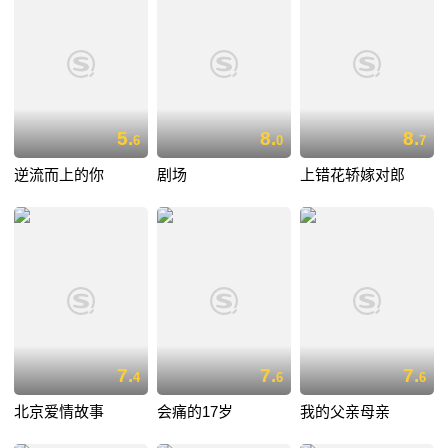
5.
8.
8.
6
0
7
逆流而上的你
剧场
上错花轿嫁对郎
7.
7.
7.
4
6
6
北京爱情故事
会痛的17岁
我的父亲母亲