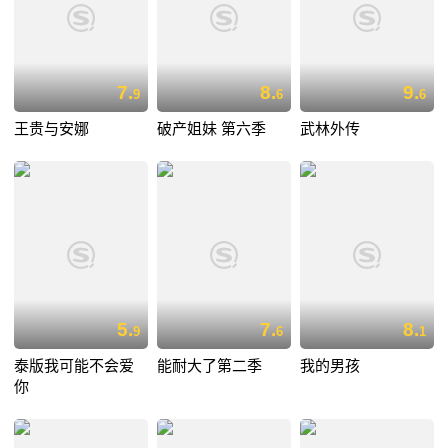
7.
8.
9.
9
6
6
王贵与安娜
破产姐妹 第六季
武林外传
5.
7.
8.
9
6
1
泰版我可能不会爱
能耐大了第二季
我的男孩
你