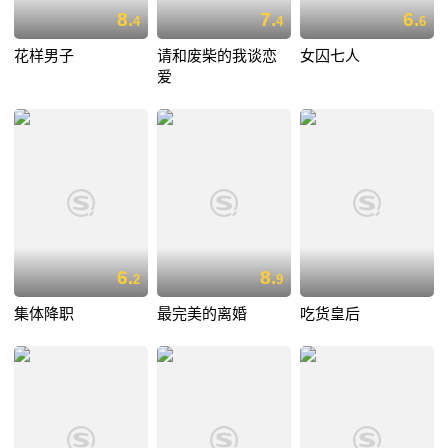
8.
7.
6.
4
4
6
花样男子
请和废柴的我谈恋
女囚七人
爱
6.
8.
2
9
集体降职
最完美的离婚
吃货皇后