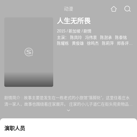
动漫
人生无所畏
2015
/
新加坡
/
剧情
主演：
陈凤玲
冯伟衷
陈澍承
陈泰铭
陈耀栋
黄俊雄
徐鸣杰
陈莉萍
郑各评
黄思恬
李嫣儿
剧情简介 :
故事主要是发生在一栋老式的小旅馆“落脚处”，这里住着庄水
清一家人，故事也围绕着庄家展开。 庄家的小儿子道仁在街头兜卖物品，
被自称警察的梅桂逮着，后两人对刚出狱的刘一守有偏见，误以为他是抢
匪。 一守意外捡到了庄家三女儿道涵的钱包，走投无路之下，获得落脚处
老板庄水清的收留和工作。起初众人对他还持有偏见，庄家进贼时更立刻
演职人员
联想到他。 学校发生火患，身为副校长的庄家次子道强，怀疑是向来让人
头疼的破坏王干的，没想到原来是校工抽烟引起的，道强为自己的偏见惭