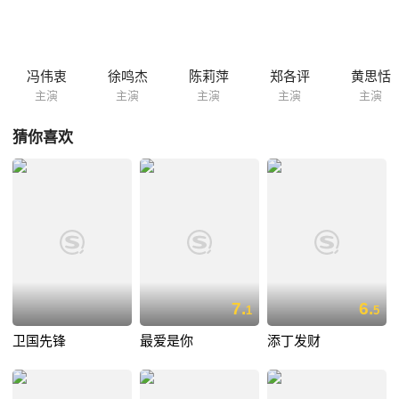
愧不已，自我反省说不能凭第一眼就对人下判断和评价……
冯伟衷
徐鸣杰
陈莉萍
郑各评
黄思恬
主演
主演
主演
主演
主演
猜你喜欢
7.
6.
1
5
卫国先锋
最爱是你
添丁发财