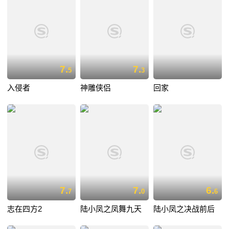
7.
7.
5
3
入侵者
神雕侠侣
回家
7.
7.
6.
7
0
6
志在四方2
陆小凤之凤舞九天
陆小凤之决战前后