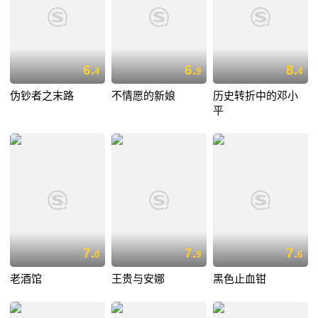
6.
6.
8.
4
9
4
伪钞者之末路
不情愿的新娘
历史转折中的邓小
平
7.
7.
7.
0
9
6
老酒馆
王贵与安娜
黑色止血钳