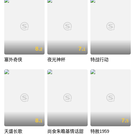
8.
7.
2
1
塞外奇侠
夜光神杯
特战行动
8.
7.
1
5
天盛长歌
尚食朱瞻基情话甜
特赦1959