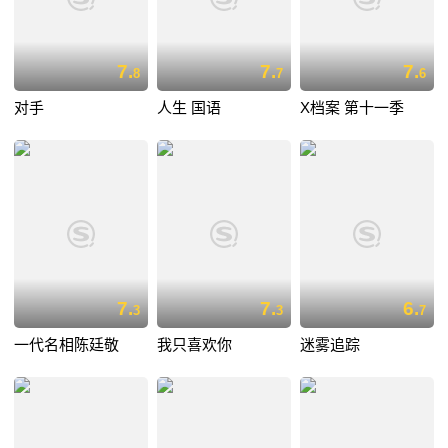
7.
7.
7.
8
7
6
对手
人生 国语
X档案 第十一季
7.
7.
6.
3
3
7
一代名相陈廷敬
我只喜欢你
迷雾追踪