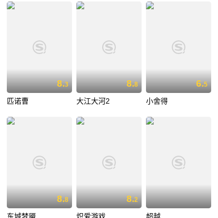
8.
8.
6.
3
8
5
匹诺曹
大江大河2
小舍得
8.
8.
8
2
东城梦魇
炽爱游戏
超越