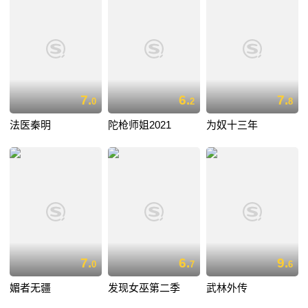
7.
6.
7.
0
2
8
法医秦明
陀枪师姐2021
为奴十三年
7.
6.
9.
0
7
6
媚者无疆
发现女巫第二季
武林外传