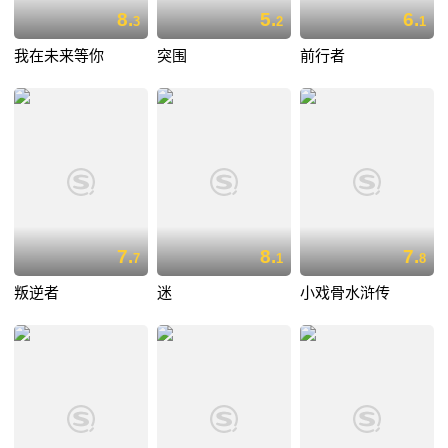
8.
5.
6.
3
2
1
我在未来等你
突围
前行者
7.
8.
7.
7
1
8
叛逆者
迷
小戏骨水浒传