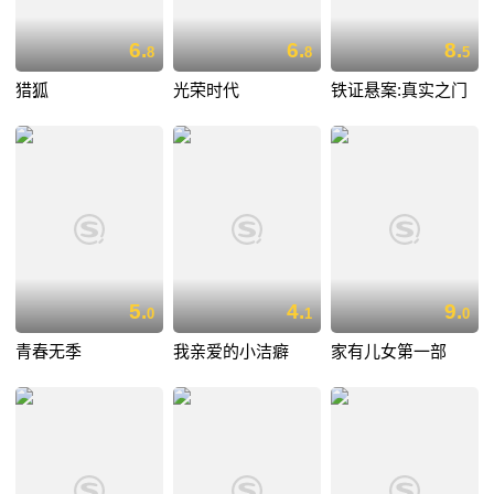
6.
6.
8.
8
8
5
猎狐
光荣时代
铁证悬案:真实之门
5.
4.
9.
0
1
0
青春无季
我亲爱的小洁癖
家有儿女第一部