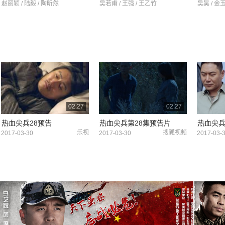
赵丽颖 / 陆毅 / 陶昕然
吴若甫 / 王强 / 王乙竹
吴昊 / 金
02:27
02:27
热血尖兵28预告
热血尖兵第28集预告片
热血尖兵
乐视
搜狐视频
2017-03-30
2017-03-30
2017-03-