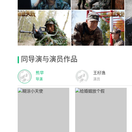
同导演与演员作品
熊早
王杍逸
导演
演员