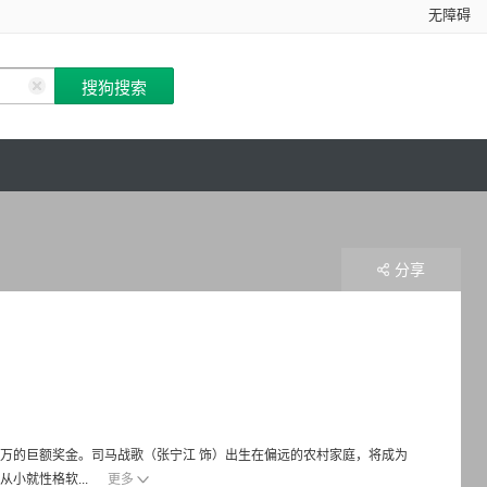
无障碍
分享
万的巨额奖金。司马战歌（张宁江 饰）出生在偏远的农村家庭，将成为
小就性格软...
更多