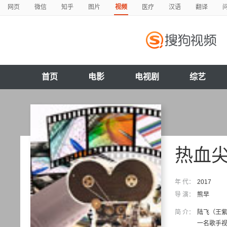
网页
微信
知乎
图片
视频
医疗
汉语
翻译
首页
电影
电视剧
综艺
热血
年 代：
2017
导 演：
熊早
简 介：
陆飞（王紫
一名歌手视