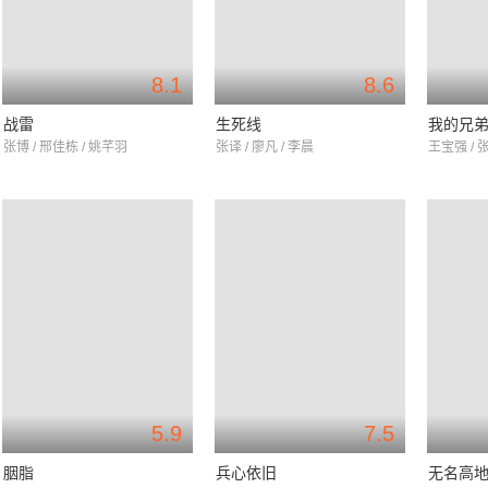
8.1
8.6
战雷
生死线
我的兄
张博 / 邢佳栋 / 姚芊羽
张译 / 廖凡 / 李晨
王宝强 / 
5.9
7.5
胭脂
兵心依旧
无名高