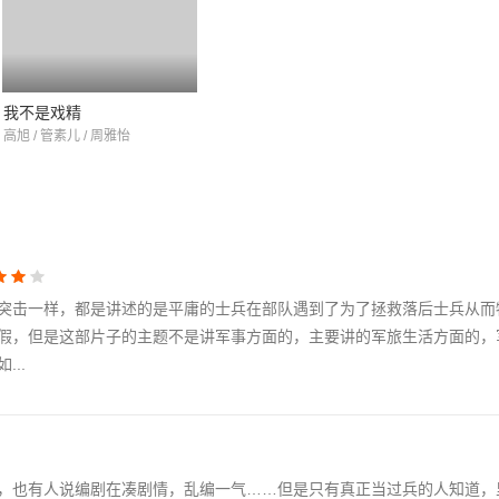
我不是戏精
高旭 / 管素儿 / 周雅怡
突击一样，都是讲述的是平庸的士兵在部队遇到了为了拯救落后士兵从而
假，但是这部片子的主题不是讲军事方面的，主要讲的军旅生活方面的，
..
，也有人说编剧在凑剧情，乱编一气……但是只有真正当过兵的人知道，