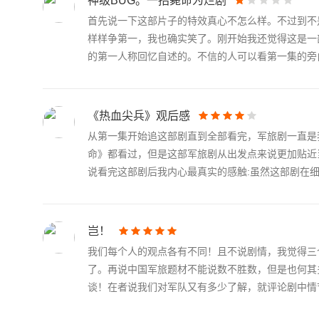
神级BUG。一招毙命为烂剧
首先说一下这部片子的特效真心不怎么样。不过到不
样样争第一，我也确实笑了。刚开始我还觉得这是一
的第一人称回忆自述的。不信的人可以看第一集的旁白.
《热血尖兵》观后感
从第一集开始追这部剧直到全部看完，军旅剧一直是
命》都看过，但是这部军旅剧从出发点来说更加贴近
说看完这部剧后我内心最真实的感触:虽然这部剧在细节
岂！
我们每个人的观点各有不同！且不说剧情，我觉得三
了。再说中国军旅题材不能说数不胜数，但是也何其
谈！在者说我们对军队又有多少了解，就评论剧中情节！