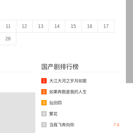
11
12
13
14
15
16
17
28
国产剧排行榜
1
大江大河之岁月如歌
2
如果奔跑是我的人生
3
仙剑四
4
繁花
5
当我飞奔向你
7.6