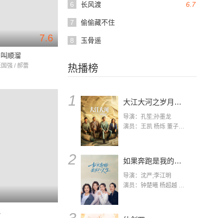
6
长风渡
6.7
7
偷偷藏不住
7.6
8
玉骨遥
弟叫顺溜
张国强 / 郝蕾
热播榜
1
大江大河之岁月如歌
导演：孔笙;孙墨龙
演员：王凯 杨烁 董子健 杨采钰 张佳宁 练练 林栋甫 房子斌
2
如果奔跑是我的人生
导演：沈严;李江明
演员：钟楚曦 杨超越 许娣 陈小艺 侯雯元 宋洋 王宥钧 李添诺
地