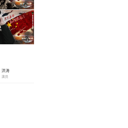
洪涛
演员