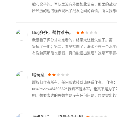
戳心窝子的。军队里没有外面如此复杂，那里的战友
所经历的也的确表现出了战友之间的真情，所以我想表.
Bug多多，罄竹难书。
我是看了评分才决定看的，结果太让我失望了。第一
瘩掉了一地；第二，看见抠图了，海水不在一个水平
有洗包菜那段也很假，真的能悟出道理？这是军事题材.
啥玩意
版权归作者所有，任何形式转载请联系作者。 作者：阿輝-說（来自豆
uri=/review/8459562/ 我真不是水军
明，想要表达的思想主题没有任何问题，想要突出的爱