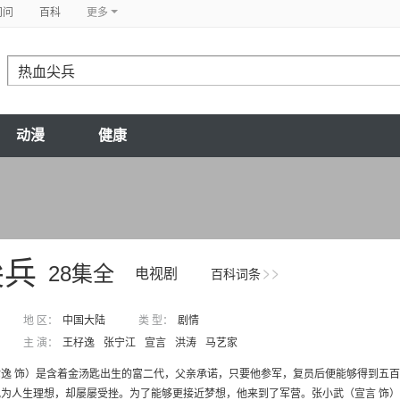
问问
百科
更多
动漫
健康
尖兵
28集全
电视剧
百科词条
地 区：
中国大陆
类 型：
剧情
主 演：
王杍逸
张宁江
宣言
洪涛
马艺家
逸 饰）是含着金汤匙出生的富二代，父亲承诺，只要他参军，复员后便能够得到五百
为人生理想，却屡屡受挫。为了能够更接近梦想，他来到了军营。张小武（宣言 饰）从