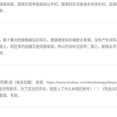
情是纯真，那里的竞争是相对公平的，那里的生活是艰辛却快乐的。这部
..
，第十集向团旗敬最后的军礼，情感爆发前的铺垫太单薄，没有产生共鸣
面上，因在室内拍摄又是同期录音，所以你会听见回声；第三，剧情太平
..
瓣） 来源：https://www.douban.com/doubanapp/dispat
，也真不是为了差评而差评。为了这次的评论，我登上了许久未用的账号！！！《热血
国、军旅...