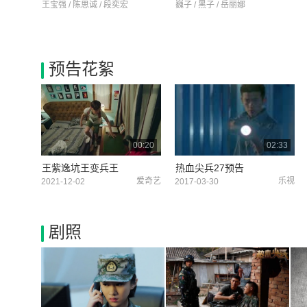
王宝强 / 陈思诚 / 段奕宏
巍子 / 黑子 / 岳丽娜
预告花絮
00:20
02:33
王紫逸坑王变兵王
热血尖兵27预告
爱奇艺
乐视
2021-12-02
2017-03-30
剧照