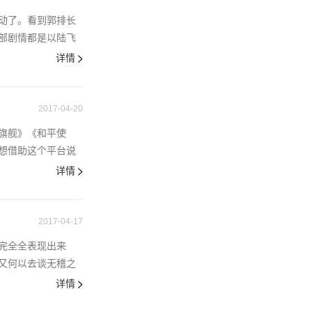
动了。看到郭排长
部剧情都是以陆飞
详情
2017-04-20
旗舰》《和平使
想借助这个平台说
详情
2017-04-17
完全全表现出来
又何以去谈无稽之
详情