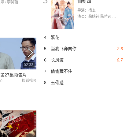
3
仙剑四
玉婷 / 李昊翰
导演：杨玄
演员：鞠婧祎 陈哲远 茅子俊 毛晓慧 王媛可 张志浩 林枫松 张帆（演员）
4
繁花
5
当我飞奔向你
7.6
6
长风渡
6.7
02:33
02:32
7
偷偷藏不住
第27集预告片
热血尖兵第26集预告片
热血尖兵第25集
搜狐视频
搜狐视频
30
2017-03-30
2017-03-28
8
玉骨遥