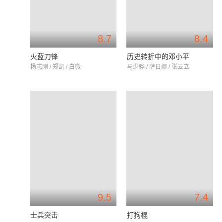
8.7
8.4
火蓝刀锋
历史转折中的邓小平
杨志刚 / 郑凯 / 白微
马少骅 / 萨日娜 / 张云立
9.5
7.4
士兵突击
打狗棍