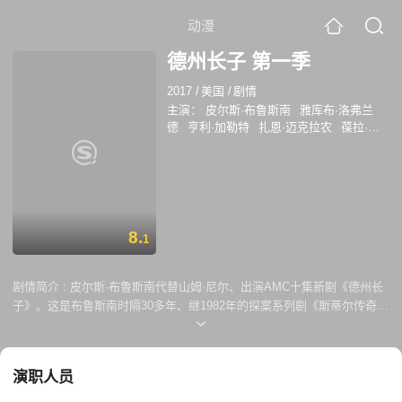
动漫
德州长子 第一季
2017
/
美国
/
剧情
主演：
皮尔斯·布鲁斯南
雅库布·洛弗兰
德
亨利·加勒特
扎恩·迈克拉农
葆拉·努
涅斯
西德妮.卢卡斯
杰丝·威克斯勒
卡洛
斯·巴登
J·昆顿·约翰逊
尼克·史蒂文森
ElizabethFrances
ManuelUriza
8.
1
剧情简介 :
皮尔斯·布鲁斯南代替山姆·尼尔、出演AMC十集新剧《德州长
子》。这是布鲁斯南时隔30多年、继1982年的探案系列剧《斯蒂尔传奇》
后再次以男主身份重回小荧屏。该剧改编自菲利普·迈耶的同名小说，迈耶
将担任编剧之一。剧集围绕美国德州一个家族的传奇兴衰血泪史展开，本
月德州奥斯汀开机，明年播出。
演职人员