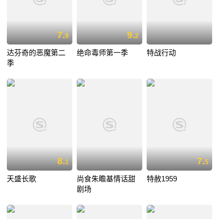
7.
9.
9
2
达芬奇的恶魔第二
绝命毒师第一季
特战行动
季
8.
7.
1
5
天盛长歌
尚食朱瞻基情话甜
特赦1959
剧场