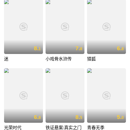
8.
7.
6.
1
8
8
迷
小戏骨水浒传
猎狐
6.
8.
5.
8
5
0
光荣时代
铁证悬案:真实之门
青春无季