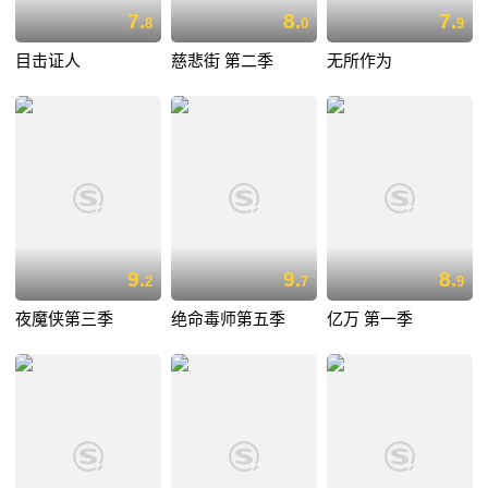
7.
8.
7.
8
0
9
目击证人
慈悲街 第二季
无所作为
9.
9.
8.
2
7
9
夜魔侠第三季
绝命毒师第五季
亿万 第一季