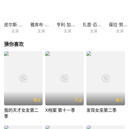
皮尔斯·布鲁斯南
雅库布·洛弗兰德
亨利·加勒特
扎恩·迈克拉农
葆拉·努涅斯
主演
主演
主演
主演
主演
猜你喜欢
9.
7.
6.
5
6
7
我的天才女友第二
X档案 第十一季
发现女巫第二季
季