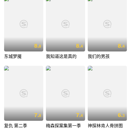
8.
8.
8.
8
4
4
东城梦魇
我知道这是真的
我们的男孩
7.
7.
6.
8
4
3
复仇 第二季
梅森探案集第一季
神探林肯人骨拼图