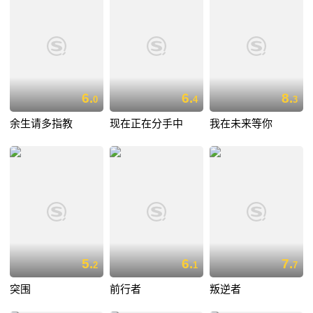
6.
6.
8.
0
4
3
余生请多指教
现在正在分手中
我在未来等你
5.
6.
7.
2
1
7
突围
前行者
叛逆者