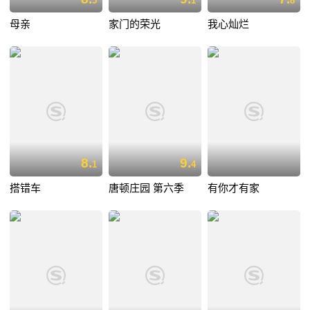
5
1
8
母亲
家门的荣光
我心灿烂
8.
9.
1
4
搭错车
唐顿庄园 第六季
有你才有家