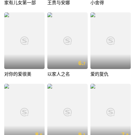
家有儿女第一部
王贵与安娜
小舍得
6.
7
对你的爱很美
以家人之名
爱的复仇
8.
9.
7.