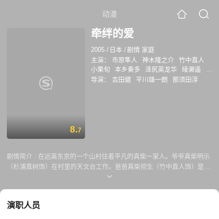
动漫
牵绊的爱
2005
/
日本
/
剧情 家庭
主演：
市原隼人
神木隆之介
竹中直人
小栗旬
本乡奏多
泽尻英龙华
绫濑遥
原
田美枝子
松本梨菜
后藤果萌
浅野和之
导演：
吉田健
平川雄一朗
那须田淳
8.
7
剧情简介 :
在远离东京的一个山村住着平凡的真柴一家人。爷爷真柴明示
（杉浦直树饰）在村里的天文台工作。爸爸真柴彻生（竹中直人饰）是一
名出租车司机，梦想有一天能成为赛车手。妈妈真柴由美（原田美枝子
饰）温柔贤惠，一直默默的操持家中的所有家务。四个孩子长女真柴美智
留（绫濑遥饰）、长子真柴豪（市原隼人饰）、次子真柴幌（神木隆之介
演职人员
饰）和小女儿真柴呗（松本梨菜饰）都在幸福健康地成长着。 然而一家人
平静的生活却被突然病倒的母亲所打破。母亲住院期间，美智留肩负起家