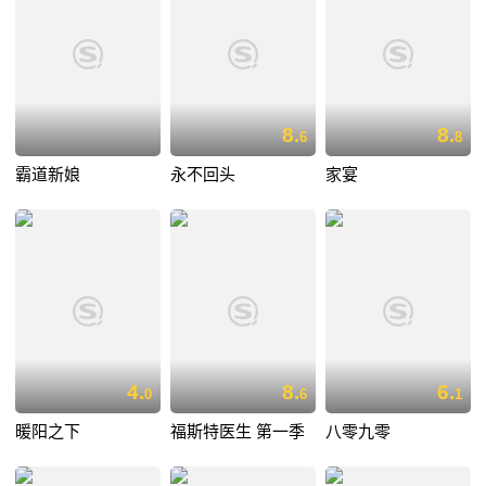
8.
8.
6
8
霸道新娘
永不回头
家宴
4.
8.
6.
0
6
1
暖阳之下
福斯特医生 第一季
八零九零