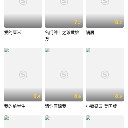
7.
8.
7
2
爱的厘米
名门绅士之珍爱妙
蜗居
方
6.
8.
8.
4
6
6
我的前半生
请你原谅我
小镇疑云 美国版