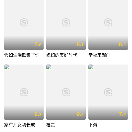
7.
8.
8.
6
1
2
假如生活欺骗了你
媳妇的美好时代
幸福来敲门
6.
9.
7.
3
5
9
家有儿女初长成
福贵
下海