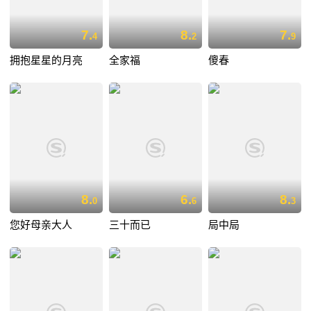
7.
8.
7.
4
2
9
拥抱星星的月亮
全家福
傻春
8.
6.
8.
0
6
3
您好母亲大人
三十而已
局中局