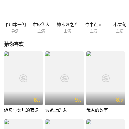
里饮食起居的任务，可之前她根本不会做菜。豪则为了治疗费而停学打工
赚钱。由美担心四个儿女，于是偷偷跑回家料理家事。然而既兴奋又开心
的四个孩子却被父亲大声训斥了一番，此时，他们才意识到母亲病得不
轻。
平川雄一朗
市原隼人
神木隆之介
竹中直人
小栗旬
导演
主演
主演
主演
主演
猜你喜欢
8.
9.
8.
5
0
9
继母与女儿的蓝调
坡道上的家
我家的故事