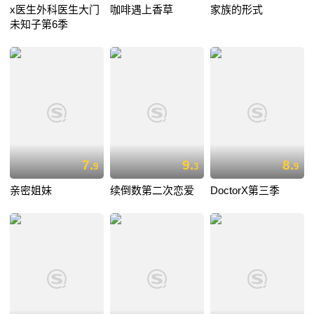
x医生外科医生大门
咖啡遇上香草
家族的形式
未知子第6季
7.
9.
8.
9
3
9
亲密姐妹
续倒数第二次恋爱
DoctorX第三季