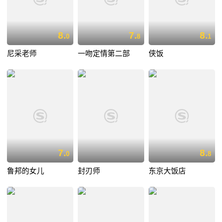
8.
7.
8.
0
8
1
尼采老师
一吻定情第二部
侠饭
7.
8.
0
8
鲁邦的女儿
封刃师
东京大饭店