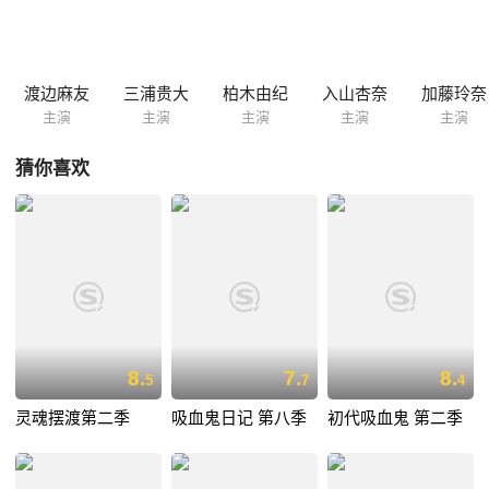
渡边麻友
三浦贵大
柏木由纪
入山杏奈
加藤玲奈
主演
主演
主演
主演
主演
猜你喜欢
8.
7.
8.
5
7
4
灵魂摆渡第二季
吸血鬼日记 第八季
初代吸血鬼 第二季