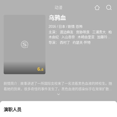
动漫
乌鸦血
2016
/
日本
/
剧情 恐怖
主演：
渡边麻友
宫胁咲良
三浦贵大
柏
木由纪
入山杏奈
木崎由里亚
加藤玲奈
向井地美音
横山由依
松井珠理奈
长谷
导演：
西村了
约瑟夫·怀特
川朝晴
西村和泉
别所哲也
中川雅也
染
谷将太
坛蜜
麻衣子
雾岛丽香
黑泽明日
香
6.
6
剧情简介 :
故事讲述了一所国际女校来了一名流着黑色血液的转校生。随
着她的到来，很多奇怪的事件发生了。黑色血液的感染似乎在渐渐扩散，
为什么她的血液是黑色的？她到底是谁？黑色的谜团正在向一群女高中生
逼近。剧集以现代的日本为舞台，呈现出了一段世界观十分怪异的故事。
演职人员