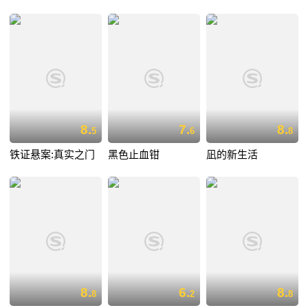
8.
7.
8.
5
6
8
铁证悬案:真实之门
黑色止血钳
凪的新生活
8.
6.
8.
8
2
8