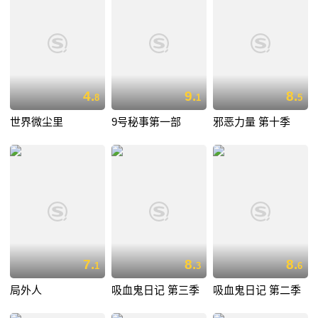
4.
9.
8.
8
1
5
世界微尘里
9号秘事第一部
邪恶力量 第十季
7.
8.
8.
1
3
6
局外人
吸血鬼日记 第三季
吸血鬼日记 第二季