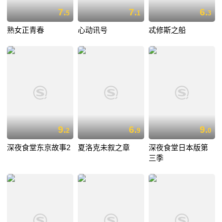
7.
7.
6.
5
1
3
熟女正青春
心动讯号
忒修斯之船
9.
6.
9.
2
9
0
深夜食堂东京故事2
夏洛克未叙之章
深夜食堂日本版第
三季