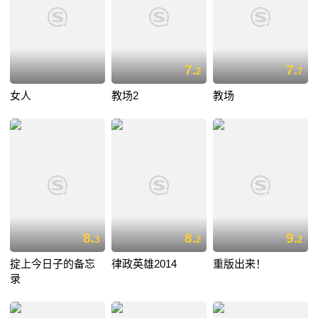
7.
7.
2
7
女人
教场2
教场
8.
8.
9.
3
2
2
掟上今日子的备忘
律政英雄2014
重版出来！
录