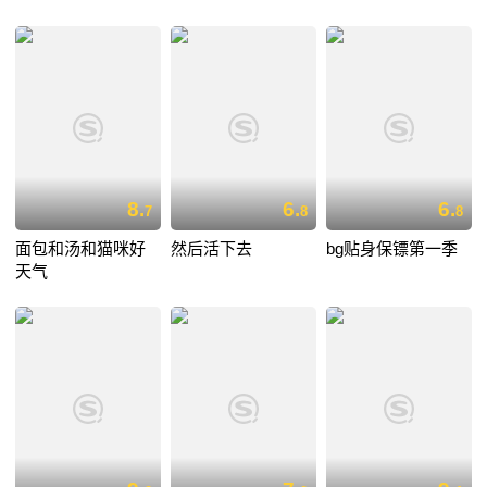
8.
6.
6.
7
8
8
面包和汤和猫咪好
然后活下去
bg贴身保镖第一季
天气