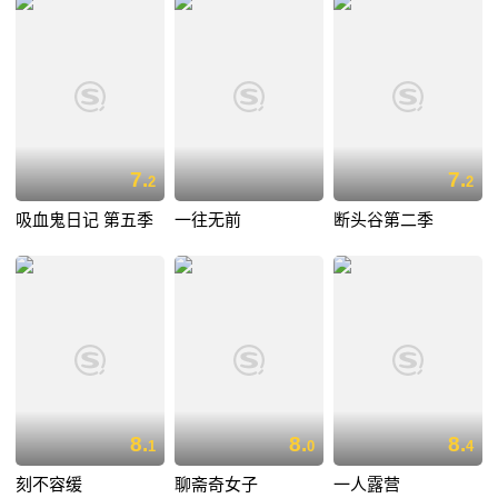
7.
7.
2
2
吸血鬼日记 第五季
一往无前
断头谷第二季
8.
8.
8.
1
0
4
刻不容缓
聊斋奇女子
一人露营