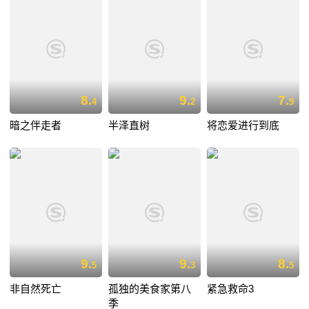
8.
9.
7.
4
2
9
暗之伴走者
半泽直树
将恋爱进行到底
9.
9.
8.
5
3
5
非自然死亡
孤独的美食家第八
紧急救命3
季