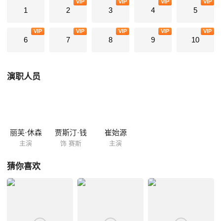
VIP
VIP
VIP
VIP
1
2
3
4
5
VIP
VIP
VIP
VIP
VIP
6
7
8
9
10
演职人员
丽芙·休森
贾斯汀·钱
崔始源
主演
饰 赛斯
主演
猜你喜欢