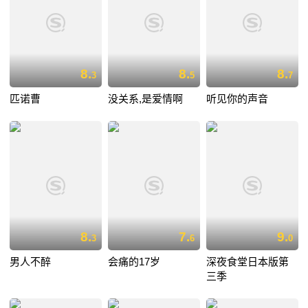
8.
8.
8.
3
5
7
匹诺曹
没关系,是爱情啊
听见你的声音
8.
7.
9.
3
6
0
男人不醉
会痛的17岁
深夜食堂日本版第
三季