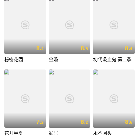
8.
8.
8.
4
5
4
秘密花园
金婚
初代吸血鬼 第二季
7.
8.
8.
2
2
6
花开半夏
蜗居
永不回头