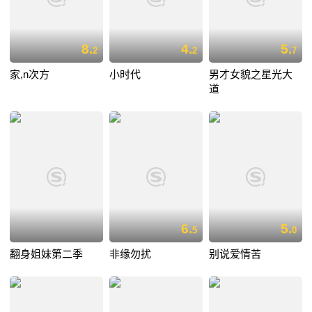
8.
4.
5.
2
2
7
家,n次方
小时代
男才女貌之星光大
道
6.
5.
5
0
翻身姐妹第二季
非缘勿扰
别说爱情苦