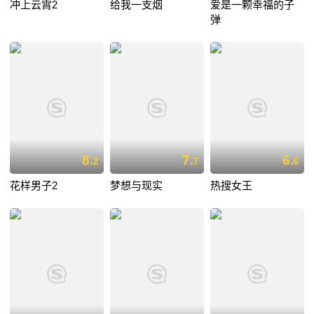
冲上云霄2
给我一支烟
爱是一颗幸福的子
弹
8.
7.
6.
2
7
6
花样男子2
梦想与现实
热搜女王