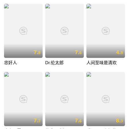
7.
7.
4.
8
6
9
忠奸人
Dr.伦太郎
人间至味是清欢
7.
7.
8.
7
6
3