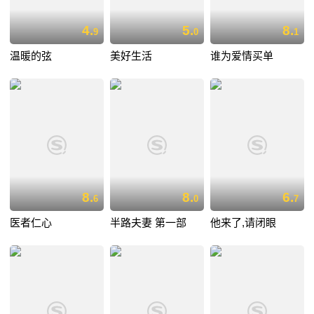
4.
5.
8.
9
0
1
温暖的弦
美好生活
谁为爱情买单
8.
8.
6.
6
0
7
医者仁心
半路夫妻 第一部
他来了,请闭眼