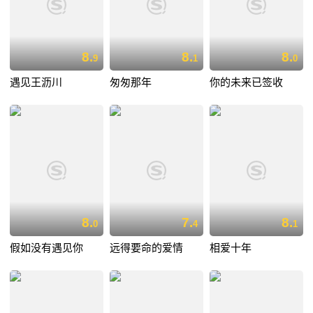
8.
8.
8.
9
1
0
遇见王沥川
匆匆那年
你的未来已签收
8.
7.
8.
0
4
1
假如没有遇见你
远得要命的爱情
相爱十年