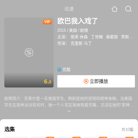
动漫
欧巴我入戏了
VIP
2015
/
美国
/
剧情
主演：
丽芙·休森
丁世翰
裴都丽
贾斯汀·钱
导演：
克里斯·马丁
优酷
6.
立即播放
0
剧情简介 :
克莱尔是一名美国学生，韩剧是她的感情和精神食粮。当美国
学生在各种派对狂欢时，她一个人宅在宿舍抱着荧幕，沉浸在她的“男神”
朴约翰最新的热剧《恋爱的滋味》的浪漫世界...
选集
共10集