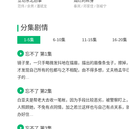
立功东北旧事
灿烂的转身
范伟 / 余男 / 潘斌龙
秦岚 / 邓家佳 / 张峻宁
分集剧情
1-5集
6-10集
11-15集
16-20集
忘不了 第1集
镜子里，一只手略微发抖地在描眉，描出的眉像条虫子，擦掉
才发现自己所有的包都与之不相配，由不得多想，丈夫杨孟华
子的…
忘不了 第2集
白亚夫是帮老大去收一笔帐，因为手段比较恶劣，被警察盯上
人照顾她，不免有点同情，加之若兰这样也与自己有点关系，
办好住…
忘不了 第3集