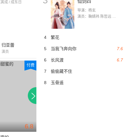
3
仙剑四
赵寅成 / 成东日
导演：杨玄
演员：鞠婧祎 陈哲远 茅子俊 毛晓慧 王媛可 张志浩 林枫松 张帆（演员）
4
繁花
归亚蕾
5
当我飞奔向你
7.6
演员
6
长风渡
6.7
付费
付费
7
偷偷藏不住
8
玉骨遥
6.8
7.2