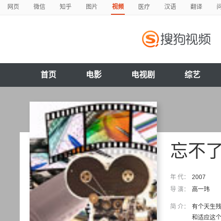
网页
微信
知乎
图片
视频
医疗
汉语
翻译
首页
电影
电视剧
综艺
忘不
年 代：
2007
导 演：
高一玮
简 介：
有个天生残
和适应这个