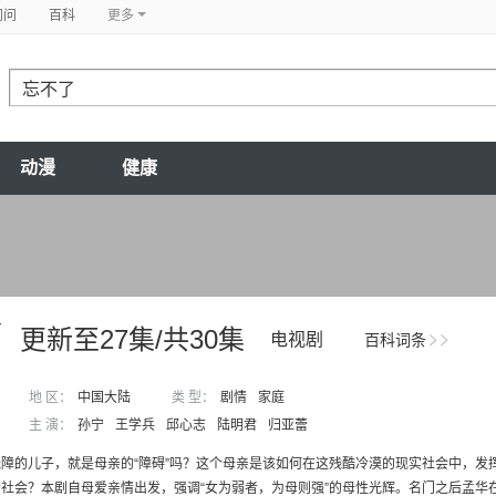
问问
百科
更多
动漫
健康
了
更新至27集/共30集
电视剧
百科词条
地 区：
中国大陆
类 型：
剧情
家庭
主 演：
孙宁
王学兵
邱心志
陆明君
归亚蕾
障的儿子，就是母亲的“障碍”吗？这个母亲是该如何在这残酷冷漠的现实社会中，发
社会？本剧自母爱亲情出发，强调“女为弱者，为母则强”的母性光辉。名门之后孟华在大