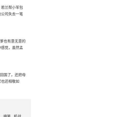
，若兰帮小军包
致公司失去一笔
老爹也有意无意的
种感觉，虽然孟
他回国了，还把母
家也还相敬如
番
搞笑
机战