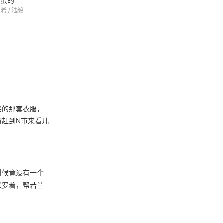
甜蜜的
全职高手
贞观之治
希 / 陆毅
杨洋 / 江疏影 / 赖雨濛
马跃 / 苗圃 / 马精武
买的那套衣服，
湾赶到N市来看儿
时候竟没有一个
张罗着，帮若兰