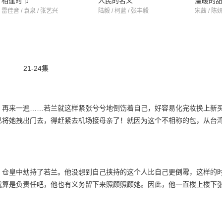
相逢时节
人民的名义
温暖的
雷佳音 / 袁泉 / 张艺兴
陆毅 / 柯蓝 / 张丰毅
宋茜 / 陈妍
21-24集
，再来一遍……若兰就这样紧张兮兮地倒饬着自己，好容易化完妆换上新
已将她拽出门去，得赶紧去机场接母亲了！就因为这个不相称的包，从台
，仓皇中劫持了若兰。他没想到自己挟持的这个人比自己更倒霉，这样的
就算是负责任吧，他也有义务留下来照顾照顾她。因此，他一直楼上楼下