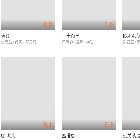
8.0
6.6
装台
三十而已
假如没
张嘉益 / 闫妮 / 宋丹丹
江疏影 / 童瑶 / 杨玏
彭豆豆 / 
8.1
8.3
嘿,老头!
匹诺曹
没关系,