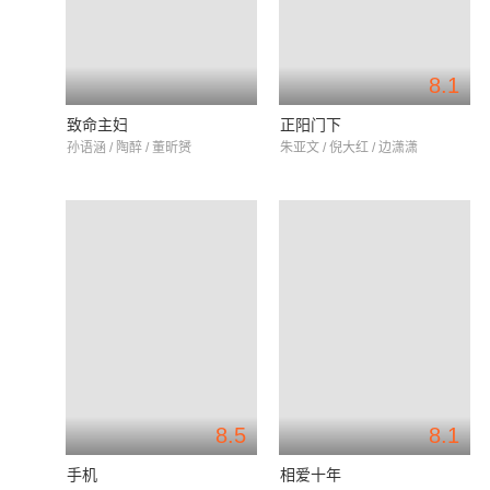
8.1
致命主妇
正阳门下
孙语涵 / 陶醉 / 董昕赟
朱亚文 / 倪大红 / 边潇潇
8.5
8.1
手机
相爱十年