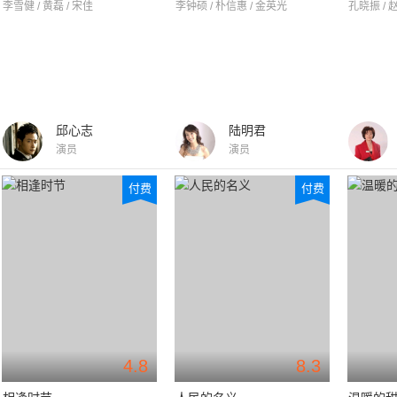
李雪健 / 黄磊 / 宋佳
李钟硕 / 朴信惠 / 金英光
孔晓振 / 
邱心志
陆明君
演员
演员
付费
付费
4.8
8.3