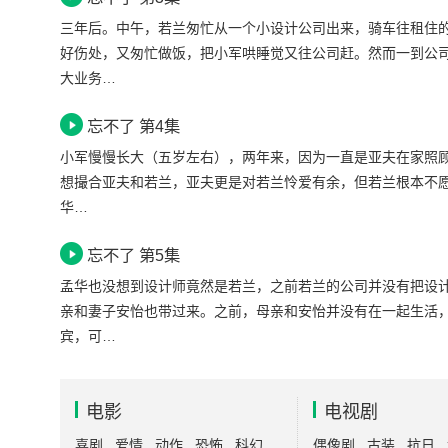
三年后。中午，若兰匆忙从一个小设计公司出来，骑车往租住
好伤处，又匆忙做饭，把小军哄睡觉又往公司赶。然而一到公
大业务…
忘不了 第4集
小军慢慢长大（五岁左右），两年来，因为一直是亚夫在家照顾
想撮合亚夫和若兰，亚夫更是对若兰怜爱有余，但若兰根本不
华…
忘不了 第5集
孟华也没想到设计师竟然是若兰，之前若兰的公司并没有把设
亲和妻子安怡也带过来。之前，母亲和安怡并没有在一起生活
宾，可…
电影
电视剧
喜剧
爱情
动作
恐怖
科幻
偶像剧
古装
抗日