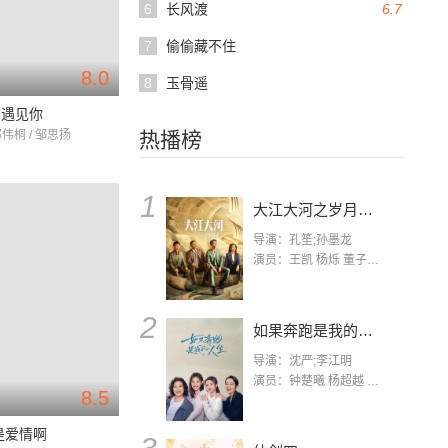
6
长风渡
6.7
7
偷偷藏不住
8.0
8
玉骨遥
有遇见你
邵伟桐 / 邹思扬
热播榜
1
大江大河之岁月如歌
导演：孔笙;孙墨龙
演员：王凯 杨烁 董子健 杨采钰 张佳宁 练练 林栋甫 房子斌
2
如果奔跑是我的人生
导演：沈严;李江明
演员：钟楚曦 杨超越 许娣 陈小艺 侯雯元 宋洋 王宥钧 李添诺
8.5
是爱情啊