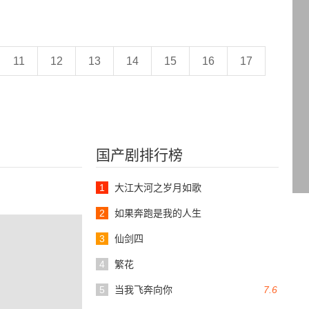
11
12
13
14
15
16
17
国产剧排行榜
1
大江大河之岁月如歌
2
如果奔跑是我的人生
3
仙剑四
4
繁花
5
当我飞奔向你
7.6