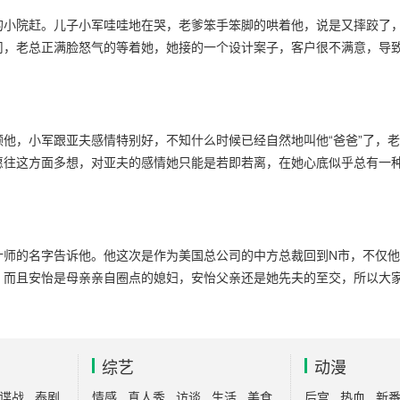
的小院赶。儿子小军哇哇地在哭，老爹笨手笨脚的哄着他，说是又摔跤了
司，老总正满脸怒气的等着她，她接的一个设计案子，客户很不满意，导
他，小军跟亚夫感情特别好，不知什么时候已经自然地叫他“爸爸”了，
愿往这方面多想，对亚夫的感情她只能是若即若离，在她心底似乎总有一
计师的名字告诉他。他这次是作为美国总公司的中方总裁回到N市，不仅
，而且安怡是母亲亲自圈点的媳妇，安怡父亲还是她先夫的至交，所以大
综艺
动漫
谍战
泰剧
情感
真人秀
访谈
生活
美食
后宫
热血
新