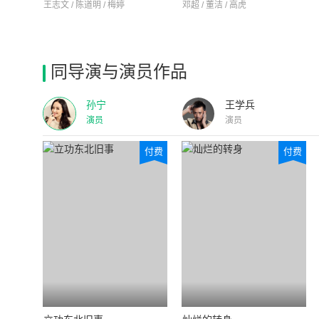
王志文 / 陈道明 / 梅婷
邓超 / 董洁 / 高虎
同导演与演员作品
孙宁
王学兵
演员
演员
付费
付费