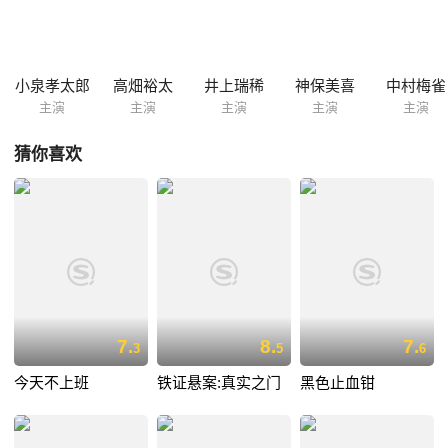
小泉孝太郎
高畑裕太
井上瑞稀
神保美喜
中村梅雀
主演
主演
主演
主演
主演
猜你喜欢
7.
8.
7.
3
5
6
今天不上班
铁证悬案:真实之门
黑色止血钳