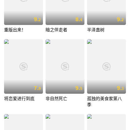
9.
8.
9.
2
4
2
重版出来！
暗之伴走者
半泽直树
7.
9.
9.
9
5
3
将恋爱进行到底
非自然死亡
孤独的美食家第八
季