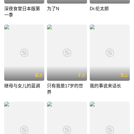
深夜食堂日本版第
为了N
Dr.伦太郎
一季
8.
7.
9.
5
5
1
继母与女儿的蓝调
只有我是17岁的世
我的事说来话长
界