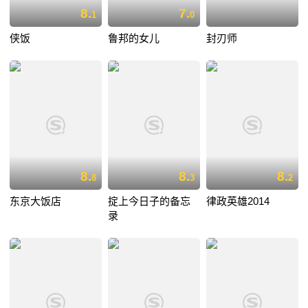
8.
7.
1
0
侠饭
鲁邦的女儿
封刃师
8.
8.
8.
8
3
2
东京大饭店
掟上今日子的备忘
律政英雄2014
录