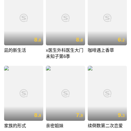
8.
8.
6.
8
8
2
凪的新生活
x医生外科医生大门
咖啡遇上香草
未知子第6季
8.
7.
9.
8
9
3
家族的形式
亲密姐妹
续倒数第二次恋爱