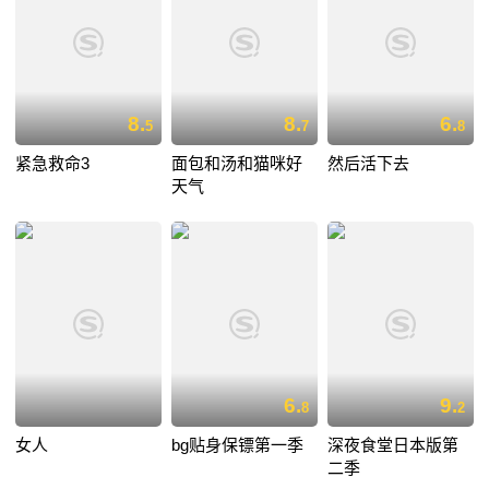
8.
8.
6.
5
7
8
紧急救命3
面包和汤和猫咪好
然后活下去
天气
6.
9.
8
2
女人
bg贴身保镖第一季
深夜食堂日本版第
二季