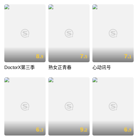
8.
7.
7.
9
5
1
DoctorX第三季
熟女正青春
心动讯号
6.
9.
6.
3
2
9