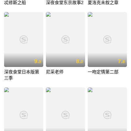
忒修斯之船
深夜食堂东京故事2
夏洛克未叙之章
9.
8.
7.
0
0
8
深夜食堂日本版第
尼采老师
一吻定情第二部
三季