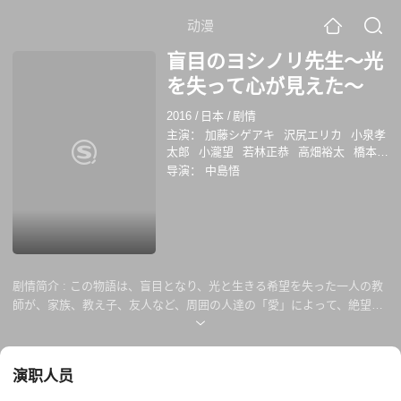
动漫
盲目のヨシノリ先生～光
を失って心が見えた～
2016
/
日本
/
剧情
主演：
加藤シゲアキ
沢尻エリカ
小泉孝
太郎
小瀧望
若林正恭
高畑裕太
橋本
涼
井上瑞稀
髙橋優斗
神保美喜
高林由
导演：
中島悟
紀子
中村梅雀
風吹ジュン
橋爪功
剧情简介 :
この物語は、盲目となり、光と生きる希望を失った一人の教
師が、家族、教え子、友人など、周囲の人達の「愛」によって、絶望の
淵から、再び立ち上がる物語。
演职人员