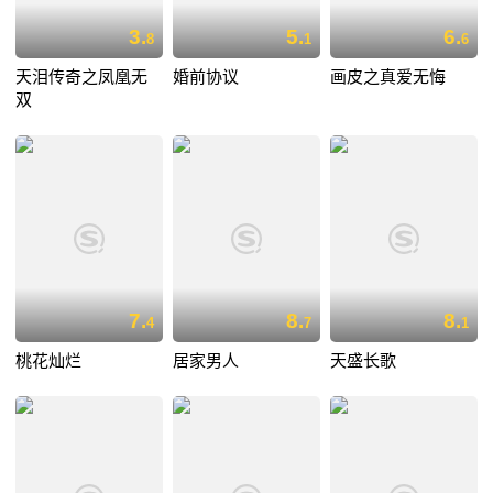
3.
5.
6.
8
1
6
天泪传奇之凤凰无
婚前协议
画皮之真爱无悔
双
7.
8.
8.
4
7
1
桃花灿烂
居家男人
天盛长歌