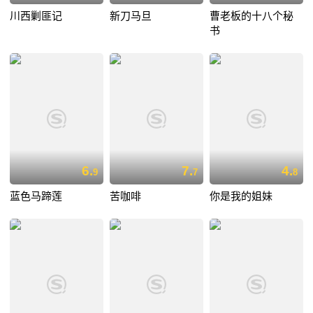
川西剿匪记
新刀马旦
曹老板的十八个秘
书
6.
7.
4.
9
7
8
蓝色马蹄莲
苦咖啡
你是我的姐妹