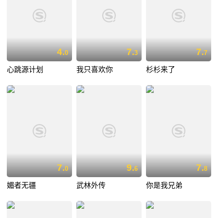
4.
7.
7.
0
3
7
心跳源计划
我只喜欢你
杉杉来了
7.
9.
7.
0
6
8
媚者无疆
武林外传
你是我兄弟