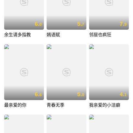
6.
5.
7.
0
7
9
余生请多指教
嫣语赋
邻居也疯狂
6.
5.
4.
6
0
1
最亲爱的你
青春无季
我亲爱的小洁癖