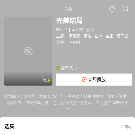
动漫
完美结局
2009
/
中国大陆
/
爱情
主演：
罗嘉良
苏岩
白冰
苗圃
房子斌
韩
导演：
方刚亮
爱奇艺
5.
立即播放
6
剧情简介 :
周振华（罗嘉良 饰）是一名肿瘤内科主治医师，和妻子陶琳
（苏岩 饰）结婚多年，彼此之间感情依然十分亲密。然而这幸福的一切在
周振华三十六岁生日之后发生了翻天覆地的改变，丈夫的突然冷漠让陶琳
百思不得其解。而周振华的初恋情人李京的出现亦让陶琳开始怀疑，丈夫
是否变了心。 让陶琳没有想到的是，旧情人张斌（房斌 饰）亦出现在了
选集
共26集
自己的身边，面对残酷的现实和温情的往昔，陶琳的内心里产生了强烈的
动摇。电视台记者楚虹（白冰 饰）是张斌的女友，男友近日里反常的举动