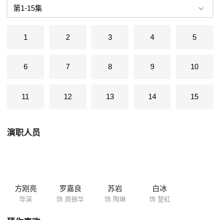
让她开始调查陶琳的身世和过去。随着调查的深入，周振华和陶琳的秘密
渐渐浮出了水面。
1
2
3
4
5
6
7
8
9
10
11
12
13
14
15
演职人员
方刚亮
罗嘉良
苏岩
白冰
导演
饰 周振华
饰 陶琳
饰 楚虹