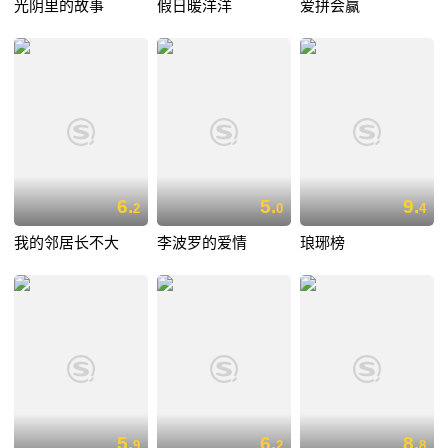
光阴里的故事
假日暖洋洋
爱拼会赢
6.
5.
9.
2
0
4
我的邻居长不大
李波罗的爱情
琅琊榜
5.
6.
8.
9
2
8