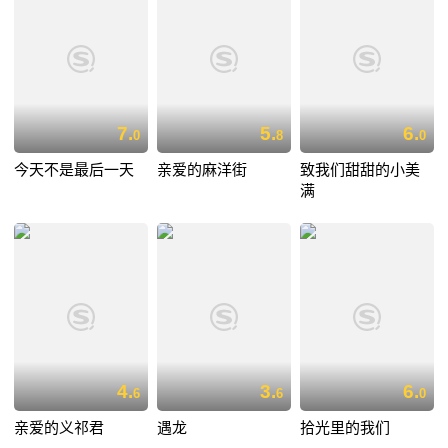
7.
5.
6.
0
8
0
今天不是最后一天
亲爱的麻洋街
致我们甜甜的小美
满
4.
3.
6.
6
6
0
亲爱的义祁君
遇龙
拾光里的我们