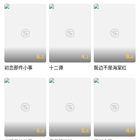
6.
4.
8.
2
3
0
初恋那件小事
十二谭
鬓边不是海棠红
6.
5.
4.
0
9
5