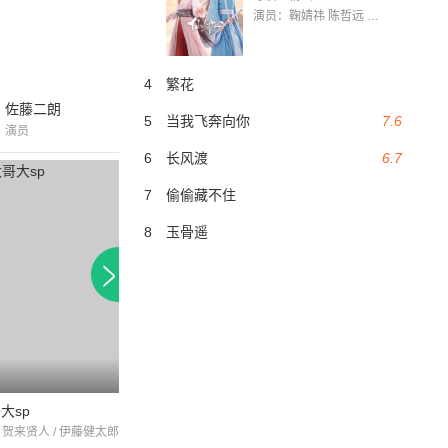
演员：鞠婧祎 陈哲远 茅子俊 毛晓慧 王媛可 张志浩 林枫松 张帆（演员）
4
繁花
佐藤二朗
5
当我飞奔向你
7.6
演员
6
长风渡
6.7
7
偷偷藏不住
8
玉骨遥
7.5
大sp
圣哥传第2纪
勇士义彦与被引导
 贺来贤人 / 伊藤健太郎
松山研一 / 染谷将太 / 山田裕贵
山田孝之 / 木南晴夏 /