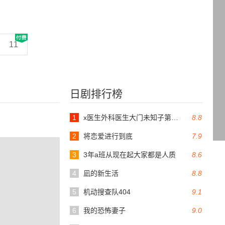
11
日剧排行榜
1
x医生外科医生大门未知子第6季
8.8
2
将恋爱进行到底
7.9
3
3年a班从现在起大家都是人质
8.6
4
凪的新生活
8.8
5
机动搜查队404
9.1
6
我的恐怖妻子
9.0