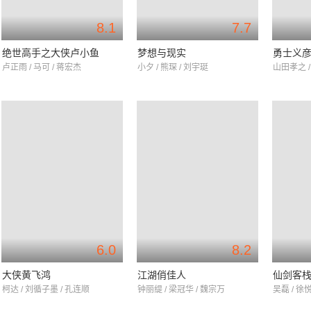
8.1
7.7
绝世高手之大侠卢小鱼
梦想与现实
勇士义
卢正雨 / 马可 / 蒋宏杰
小夕 / 熊琛 / 刘宇珽
山田孝之 /
6.0
8.2
大侠黄飞鸿
江湖俏佳人
仙剑客栈
柯达 / 刘循子墨 / 孔连顺
钟丽缇 / 梁冠华 / 魏宗万
吴磊 / 徐悦