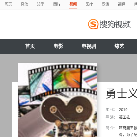
网页
微信
知乎
图片
视频
医疗
汉语
翻译
首页
电影
电视剧
综艺
勇士
年 代：
2019
导 演：
福田雄一
简 介：
距离魔王被
骨，为了纪