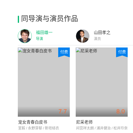
同导演与演员作品
福田雄一
山田孝之
导演
演员
付费
付费
7.7
8.0
宠女青春白皮书
尼采老师
室毅 / 永野芽郁 / 新垣结衣
间宫祥太朗 / 浦井健治 / 松井玲奈