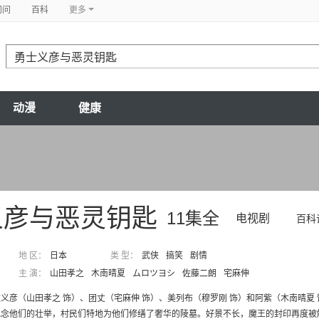
问问
百科
更多
动漫
健康
义彦与恶灵钥匙
11集全
电视剧
百科
地 区：
日本
类 型：
武侠
搞笑
剧情
主 演：
山田孝之
木南晴夏
ムロツヨシ
佐藤二朗
宅麻伸
义彦（山田孝之 饰）、团丈（宅麻伸 饰）、美列布（穆罗刚 饰）和阿紫（木南晴夏
念他们的壮举，村民们特地为他们修缮了奢华的陵墓。好景不长，魔王的封印再度被解