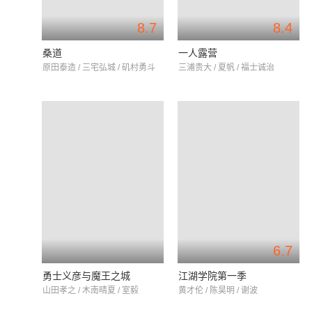
8.7
8.4
桑道
一人露营
原田泰造 / 三宅弘城 / 矶村勇斗
三浦贵大 / 夏帆 / 福士诚治
6.7
勇士义彦与魔王之城
江湖学院第一季
山田孝之 / 木南晴夏 / 室毅
黄才伦 / 陈昊明 / 谢波