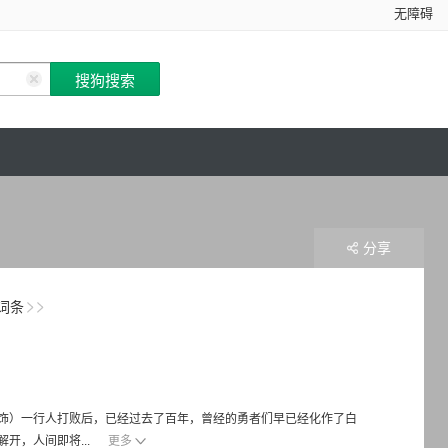
无障碍
分享
词条
 饰）一行人打败后，已经过去了百年，曾经的勇者们早已经化作了白
开，人间即将...
更多