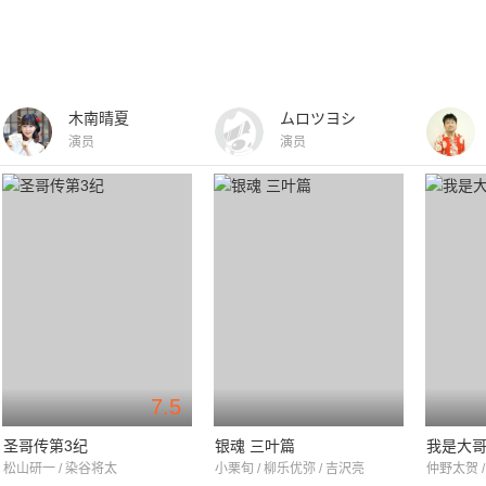
木南晴夏
ムロツヨシ
演员
演员
7.5
圣哥传第3纪
银魂 三叶篇
我是大哥
松山研一 / 染谷将太
小栗旬 / 柳乐优弥 / 吉沢亮
仲野太贺 /