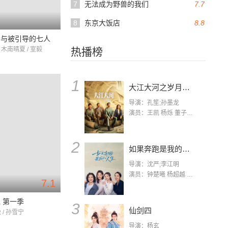
7
无法成为野兽的我们
7.7
8
东京大饭店
8.8
彦与被引导的七人
 木南晴夏 / 室毅
热播榜
1
大江大河之岁月如歌
导演：孔笙;孙墨龙
演员：王凯 杨烁 董子健 杨采钰 张佳宁 练练 林栋甫 房子斌
2
如果奔跑是我的人生
导演：沈严;李江明
演员：钟楚曦 杨超越 许娣 陈小艺 侯雯元 宋洋 王宥钧 李添诺
7.1
 第一季
3
仙剑四
 / 孙雪宁
导演：杨玄