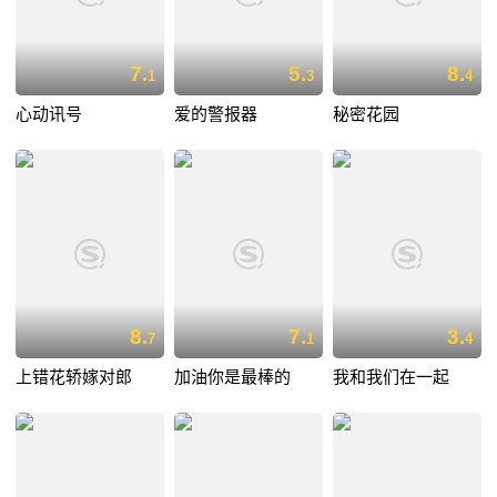
7.
5.
8.
1
3
4
心动讯号
爱的警报器
秘密花园
8.
7.
3.
7
1
4
上错花轿嫁对郎
加油你是最棒的
我和我们在一起