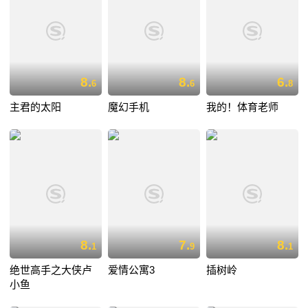
8.
8.
6.
6
6
8
主君的太阳
魔幻手机
我的！体育老师
8.
7.
8.
1
9
1
绝世高手之大侠卢
爱情公寓3
插树岭
小鱼