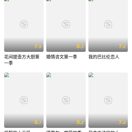
7.
8.
7.
9
5
2
花间提壶方大厨第
婚情咨文第一季
我的巴比伦恋人
一季
6.
9.
7.
7
2
6