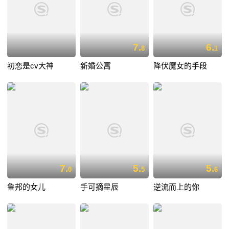
7.
6.
8
1
初恋是cv大神
新婚公寓
降伏魔女的手段
7.
5.
5.
0
5
6
鲁邦的女儿
手可摘星辰
逆流而上的你