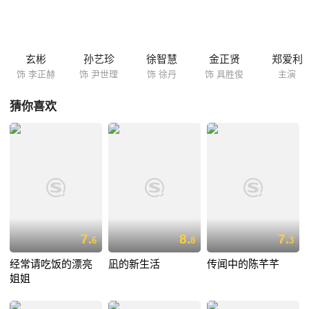
玄彬
孙艺珍
徐智慧
金正贤
郑爱利
饰 李正赫
饰 尹世理
饰 徐丹
饰 具胜俊
主演
猜你喜欢
7.
8.
7.
6
8
3
经常请吃饭的漂亮
凪的新生活
传闻中的陈芊芊
姐姐