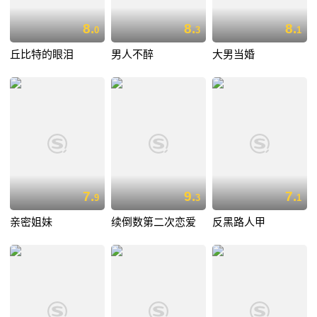
8.
8.
8.
0
3
1
丘比特的眼泪
男人不醉
大男当婚
7.
9.
7.
9
3
1
亲密姐妹
续倒数第二次恋爱
反黑路人甲