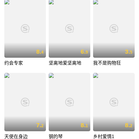
8.
6.
3.
4
9
5
约会专家
坚离地爱坚离地
我不是购物狂
7.
8.
8.
2
1
2
天使在身边
钢的琴
乡村爱情1