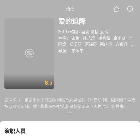
动漫
爱的迫降
2019
/
韩国
/
喜剧 剧情 爱情
主演：
玄彬
孙艺珍
徐智慧
金正贤
全
国焕
郑爱丽
河锡辰
南庆邑
方银振
黄
雨瑟惠
尹智敏
张慧珍
朴明勋
金善映
导演：
李政孝
金贞兰
张素妍
吴万石
金永敏
郑敬淏
金秀贤
崔智友
朴成雄
罗映姫
金淑
李
信永
崔代勋
杨景元
汤峻相
车清华
高
圭弼
朴亨洙
崔承允
吴在世
徐熙
安秀
彬
吴贞媛
8.
3
剧情简介 :
该剧讲述了韩国财阀继承女尹世利（孙艺珍 饰）因滑翔伞事故
被迫降到朝鲜，爱上默默守护她的朝鲜特级军官（玄彬 饰）的故事。
演职人员