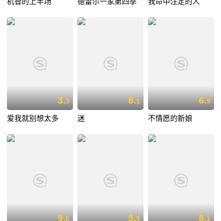
机智的上半场
德雷尔一家第四季
我命中注定的人
3.
8.
6.
3
1
9
爱我就别想太多
迷
不情愿的新娘
9.
5.
8.
6
9
1