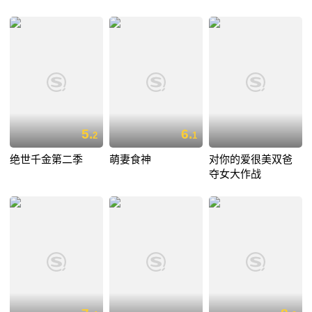
5.
6.
2
1
绝世千金第二季
萌妻食神
对你的爱很美双爸
夺女大作战