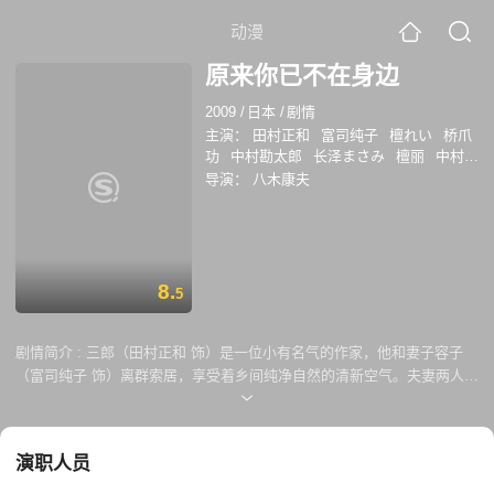
动漫
原来你已不在身边
2009
/
日本
/
剧情
主演：
田村正和
富司纯子
檀れい
桥爪
功
中村勘太郎
长泽まさみ
檀丽
中村勘
九郎
长泽雅美
福田麻由子
西尾麻里
皆
导演：
八木康夫
川猿时
奥田达士
8.
5
剧情简介 :
三郎（田村正和 饰）是一位小有名气的作家，他和妻子容子
（富司纯子 饰）离群索居，享受着乡间纯净自然的清新空气。夫妻两人育
有一儿一女，儿子有一（田中哲司 饰）在美国生活工作，女儿纪子（檀丽
饰）亦远嫁镰仓。 一次偶然中，容子经医生诊断患上了癌症，倔强的容子
拒绝了手术和药物治疗，与此同时，纪子也因事回到了父母的身边。在没
演职人员
有治疗的情况下，容子的病情反反复复，最终病发住进了医院，而在携手
父亲共同照顾母亲的这段时间里，纪子第一次听到了平日里沉默寡言的母