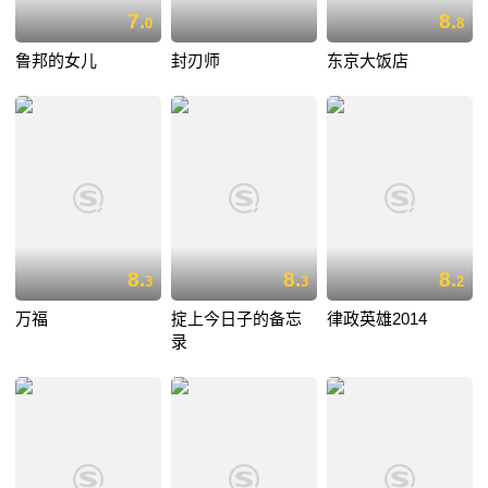
7.
8.
0
8
鲁邦的女儿
封刃师
东京大饭店
8.
8.
8.
3
3
2
万福
掟上今日子的备忘
律政英雄2014
录