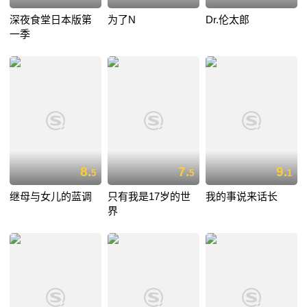
深夜食堂日本版第
为了N
Dr.伦太郎
一季
8.
7.
9.
5
5
1
继母与女儿的蓝调
只有我是17岁的世
我的事说来话长
界