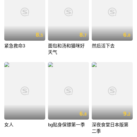
8.
8.
6.
5
7
8
紧急救命3
面包和汤和猫咪好
然后活下去
天气
6.
9.
8
2
女人
bg贴身保镖第一季
深夜食堂日本版第
二季