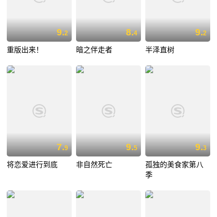
9.
8.
9.
2
4
2
重版出来！
暗之伴走者
半泽直树
7.
9.
9.
9
5
3
将恋爱进行到底
非自然死亡
孤独的美食家第八
季