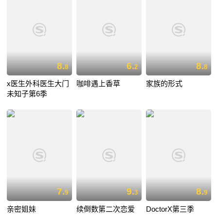
8.
6.
8.
8
2
8
x医生外科医生大门
咖啡遇上香草
家族的形式
未知子第6季
7.
9.
8.
9
3
9
亲密姐妹
续倒数第二次恋爱
DoctorX第三季