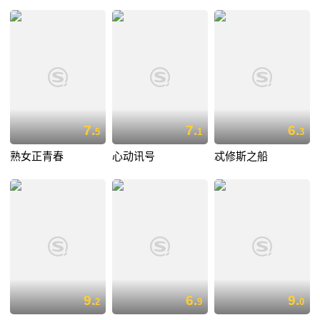
7.
7.
6.
5
1
3
熟女正青春
心动讯号
忒修斯之船
9.
6.
9.
2
9
0