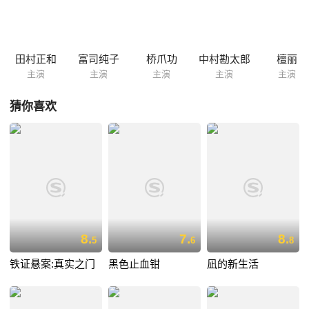
亲开始叙述她和三郎之间曲折而又浪漫的往事。病魔折磨着容子，在生命
最危急的时刻里，正是美好的回忆温暖了一家人的内心。
田村正和
富司纯子
桥爪功
中村勘太郎
檀丽
主演
主演
主演
主演
主演
猜你喜欢
8.
7.
8.
5
6
8
铁证悬案:真实之门
黑色止血钳
凪的新生活