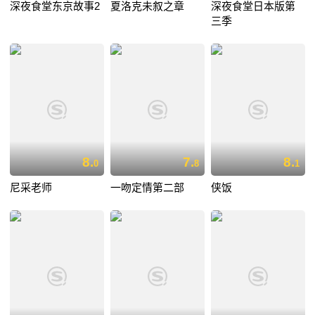
深夜食堂东京故事2
夏洛克未叙之章
深夜食堂日本版第
三季
8.
7.
8.
0
8
1
尼采老师
一吻定情第二部
侠饭