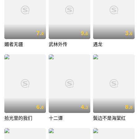
7.
9.
3.
0
6
6
媚者无疆
武林外传
遇龙
6.
4.
8.
0
3
0
拾光里的我们
十二谭
鬓边不是海棠红