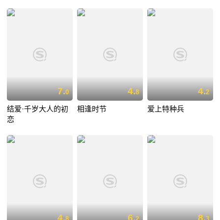
7.
4.
4.
0
8
2
结爱·千岁大人的初
相逢时节
爱上特种兵
恋
4.
6.
8.
8
2
3