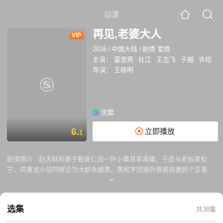
动漫
再见,老婆大人
VIP
2016
/
中国大陆
/
剧情 爱情
主演：
霍思燕
杜江
王志飞
于越
许绍雄
导演：
王晓明
优酷
6.
立即播放
1
剧情简介 :
赵天材和妻子甄美仁因一件小事草率离婚，于是与老板黄松
宁、同事龙小培同样沦为大龄失婚男。黄松宇因婚外情被前妻抓个正着而
离婚；龙小培与90后富二代的婚姻纯粹不靠谱，属于闪婚闪离一族。离婚
后，因为孩子、生活、工作、事业，赵天材与前妻总发生剪不断理还乱的
纠葛，在恢复“自由”中，赵天材偶遇大学校花毕婷，几番来往，毕婷对赵
选集
共38集
天材心生好感。甄美仁在遇到中学同学柳金后，生活也风生水起，屡屡与
成功男士见面约会，却被柳金捉弄得不轻。家庭解体后，梦想新生活的