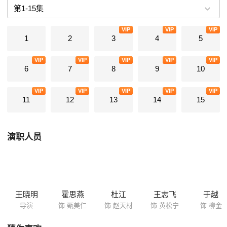
赵、甄二人，在历经挫折后，终于意识到原配的好，于是，决定复婚。同
为失婚男，黄松宇最终也明白了婚姻的奥秘在于包容与珍惜；屌丝男龙小
VIP
VIP
VIP
培事业终于有所起色，用进账第一笔钱给初恋柳金买了求婚戒指。三个失
1
2
3
4
5
婚男终于找到生活的方向。
VIP
VIP
VIP
VIP
VIP
6
7
8
9
10
VIP
VIP
VIP
VIP
VIP
11
12
13
14
15
演职人员
王晓明
霍思燕
杜江
王志飞
于越
导演
饰 甄美仁
饰 赵天材
饰 黄松宁
饰 柳金