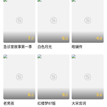
7.
6.
4.
7
3
8
急诊室故事第一季
白色月光
皓镧传
6.
9.
3.
1
7
8
老男孩
红楼梦87版
大宋宫词