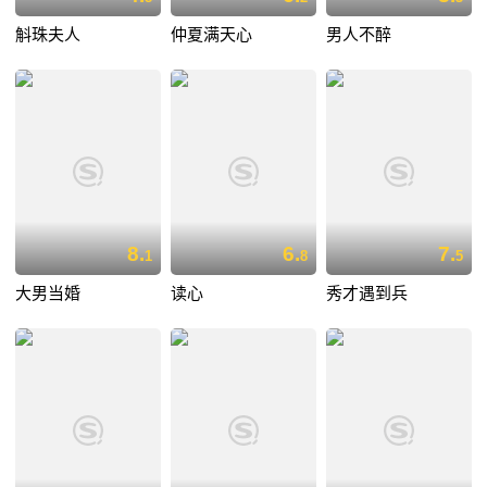
斛珠夫人
仲夏满天心
男人不醉
8.
6.
7.
1
8
5
大男当婚
读心
秀才遇到兵