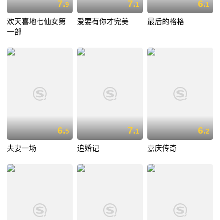
7.
7.
6.
9
1
1
欢天喜地七仙女第
爱要有你才完美
最后的格格
一部
6.
7.
6.
5
1
2
夫妻一场
追婚记
嘉庆传奇