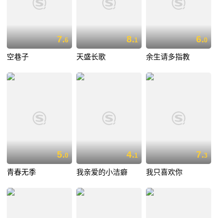
7.
8.
6.
6
1
0
空巷子
天盛长歌
余生请多指教
5.
4.
7.
0
1
3
青春无季
我亲爱的小洁癖
我只喜欢你