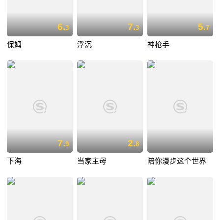
6.
7.
5.
3
3
7
保姆
浮沉
神枪手
7.
2.
9
8
下海
当家主母
陪你漫步这个世界