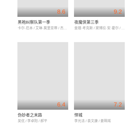
8.6
9.2
黑袍纠察队第一季
夜魔侠第三季
卡尔·厄本 / 艾琳·莫里亚蒂 / 杰克·奎德
查理·考克斯 / 黛博拉·安·霍尔 / 埃尔登·亨森
6.4
7.2
伪钞者之末路
悍城
吴优 / 李卓阳 / 郝平
李光洁 / 袁文康 / 姜珮瑶