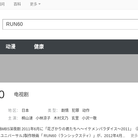
问问
百科
更多
动漫
健康
0
电视剧
地 区：
日本
类 型：
剧情
犯罪
动作
主 演：
桐山漣
小林涼子
木村文乃
玄里
小沢一敬
季档MBS深夜剧 2011年6月に「花ざかりの君たちへ～イケメンパラダイス～201
ユニバーサルJ製作映画「 RUN60（ランシックスティ）」が、2012年4月...
更多