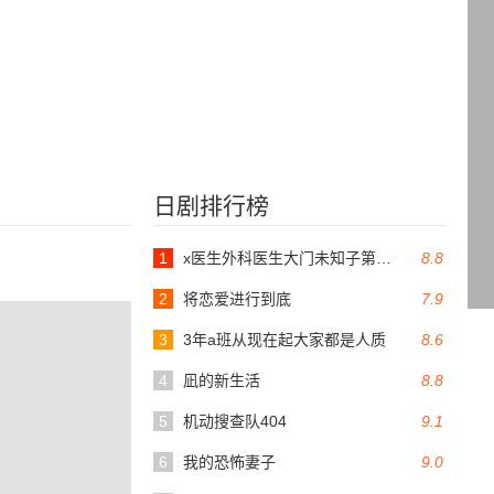
日剧排行榜
1
x医生外科医生大门未知子第6季
8.8
2
将恋爱进行到底
7.9
3
3年a班从现在起大家都是人质
8.6
4
凪的新生活
8.8
5
机动搜查队404
9.1
6
我的恐怖妻子
9.0