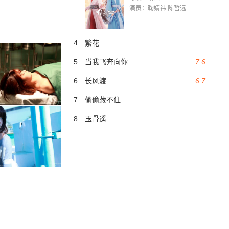
演员：鞠婧祎 陈哲远 茅子俊 毛晓慧 王媛可 张志浩 林枫松 张帆（演员）
4
繁花
5
当我飞奔向你
7.6
6
长风渡
6.7
7
偷偷藏不住
8
玉骨遥