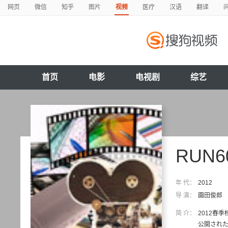
网页
微信
知乎
图片
视频
医疗
汉语
翻译
首页
电影
电视剧
综艺
RUN6
年 代：
2012
导 演：
園田俊郎
简 介：
2012春
公開された