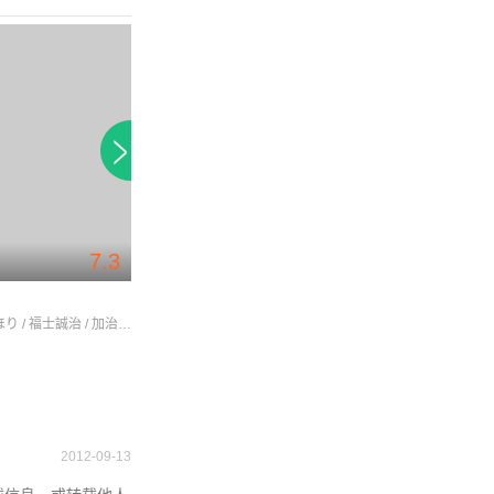
7.3
7.3
双面少女2
佛专
貫地谷しほり / 福士誠治 / 加治将樹
西内まりや / 桐山漣 / 坂田梨香子
吉沢亮 / 桐山漣 / 鍵
2012-09-13