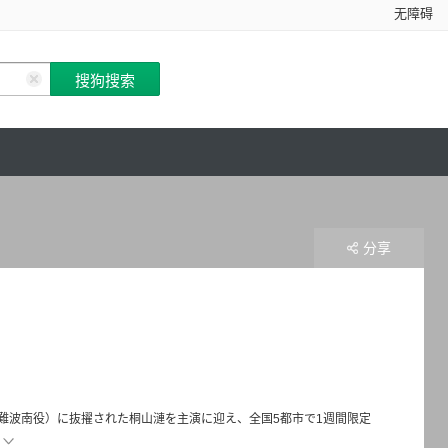
无障碍
分享
1」（難波南役）に抜擢された桐山漣を主演に迎え、全国5都市で1週間限定