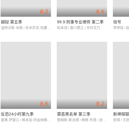
8.2
8.6
越狱 第五季
99.9:刑事专业律师 第二季
信号
温特沃斯·米勒 / 多米尼克·珀塞尔 / 莎拉·韦恩·卡丽丝
松本润 / 香川照之 / 木村文乃
李帝勋 / 
8.6
8.2
反恐24小时第九季
罪恶黑名单 第三季
新神探
基弗·萨瑟兰 / 格本加·阿金纳格贝 / 本杰明·布拉特
詹姆斯·斯派德 / 梅根·布恩 / 迪亚哥·克莱特霍夫
张铎 / 王凯