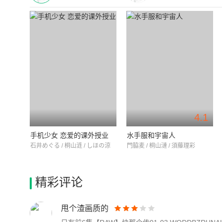
4.1
手机少女 恋爱的课外授业
水手服和宇宙人
石井めぐる / 桐山涟 / しほの涼
門脇麦 / 桐山漣 / 須藤理彩
精彩评论
甩个渣画质的