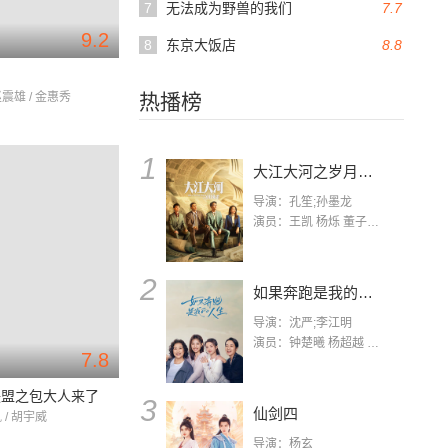
7
无法成为野兽的我们
7.7
9.2
8
东京大饭店
8.8
赵震雄 / 金惠秀
热播榜
1
大江大河之岁月如歌
导演：孔笙;孙墨龙
演员：王凯 杨烁 董子健 杨采钰 张佳宁 练练 林栋甫 房子斌
2
如果奔跑是我的人生
导演：沈严;李江明
演员：钟楚曦 杨超越 许娣 陈小艺 侯雯元 宋洋 王宥钧 李添诺
7.8
联盟之包大人来了
3
仙剑四
 / 胡宇威
导演：杨玄