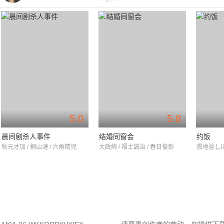
5.0
5.8
晨间剧杀人事件
结婚同窗会
约饭
秋元才加 / 桐山漣 / 六角精児
大政絢 / 福士誠治 / 春日俊彰