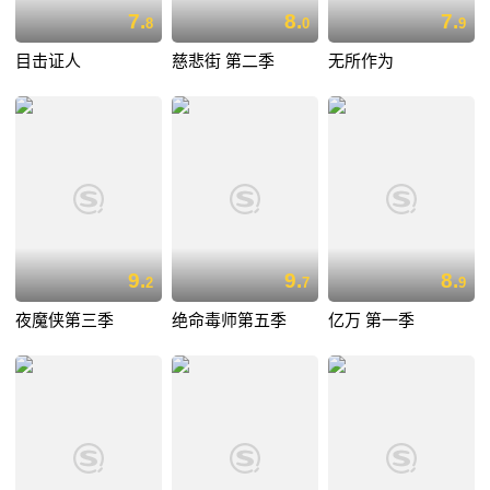
7.
8.
7.
8
0
9
目击证人
慈悲街 第二季
无所作为
9.
9.
8.
2
7
9
夜魔侠第三季
绝命毒师第五季
亿万 第一季