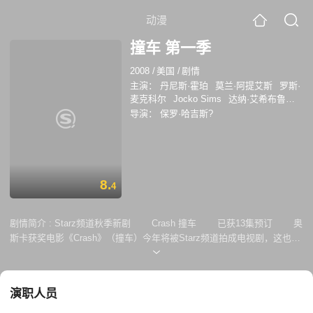
动漫
撞车 第一季
2008
/
美国
/
剧情
主演：
丹尼斯·霍珀
莫兰·阿提艾斯
罗斯·
麦克科尔
Jocko Sims
达纳·艾希布鲁克
克拉儿·凯瑞
导演：
保罗·哈吉斯?
8.
4
剧情简介 :
Starz频道秋季新剧 Crash 撞车 已获13集预订 奥
斯卡获奖电影《Crash》（撞车）今年将被Starz频道拍成电视剧，这也是
该电视频道建立以来第一部原创情节类电视剧。Starz是一个以播放电影
为主的频道，类似于国内的电影频道。据称，除了缔造者David
Cronenberg之外，原《Crash》电影的大部分幕后制作人员－－包括编
演职人员
剧、导演兼制片人Paul Haggis，制片人Bobby Moresco、Bob Yari、Don
Cheadle、Mark R. Harris及执行制片人Tom Nunan在内－－都将参与剧集