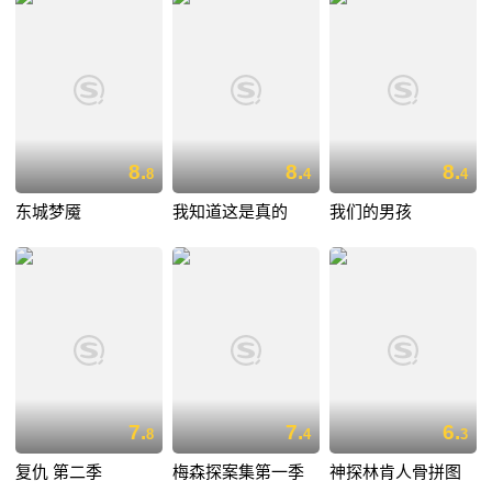
8.
8.
8.
8
4
4
东城梦魇
我知道这是真的
我们的男孩
7.
7.
6.
8
4
3
复仇 第二季
梅森探案集第一季
神探林肯人骨拼图