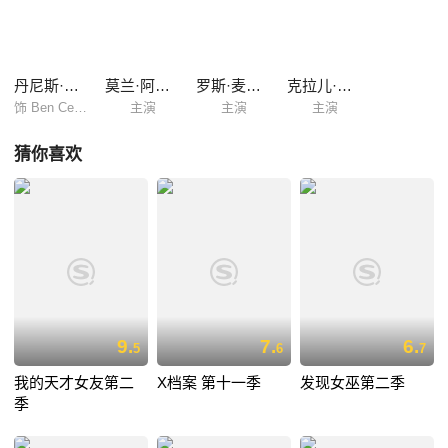
的制作。 据悉，该片的叙事方式将和电影版本如出一辙，但是不会有
任何一个电影版的角色出现在电视剧版中。也就是说，电视剧版从角色到
情节都是全新的。 该剧5月初开机拍摄。 花絮 《Crash》最
初是当作一部电视剧来构思的，只是因为种...
丹尼斯·霍珀
莫兰·阿提艾斯
罗斯·麦克科尔
克拉儿·凯瑞
饰 Ben Cendars
主演
主演
主演
猜你喜欢
9.
7.
6.
5
6
7
我的天才女友第二
X档案 第十一季
发现女巫第二季
季