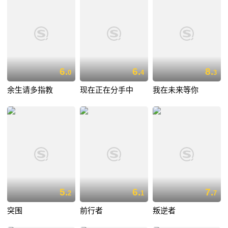
6.
6.
8.
0
4
3
余生请多指教
现在正在分手中
我在未来等你
5.
6.
7.
2
1
7
突围
前行者
叛逆者