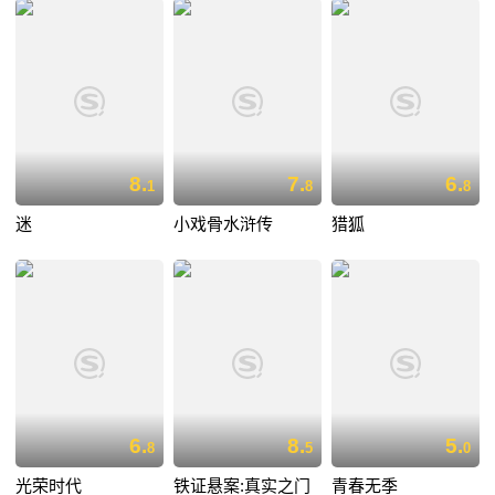
8.
7.
6.
1
8
8
迷
小戏骨水浒传
猎狐
6.
8.
5.
8
5
0
光荣时代
铁证悬案:真实之门
青春无季