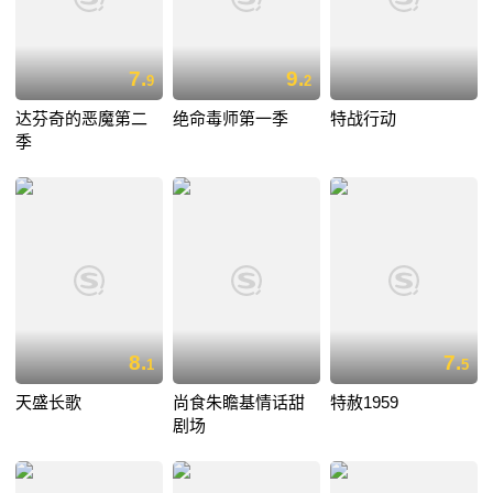
7.
9.
9
2
达芬奇的恶魔第二
绝命毒师第一季
特战行动
季
8.
7.
1
5
天盛长歌
尚食朱瞻基情话甜
特赦1959
剧场