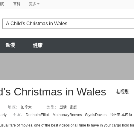
问问
百科
更多
动漫
健康
d's Christmas in Wales
电视剧
地 区：
加拿大
类 型：
剧情
家庭
arty
主 演：
DenholmElliott
MathonwyReeves
GlynisDavies
尼格尔·本内特
usual fare of movies, one of the best videos of all time to have in your cargo hold fo