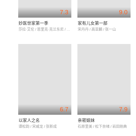
7.3
9.0
妙医世家第一季
家有儿女第一部
莎拉·艾伦 / 恩里克·克兰东尼 / 莎拉·坎宁
宋丹丹 / 高亚麟 / 张一山
6.7
7.9
以家人之名
亲密姐妹
谭松韵 / 宋威龙 / 张新成
石原里美 / 松下奈绪 / 岩田刚典