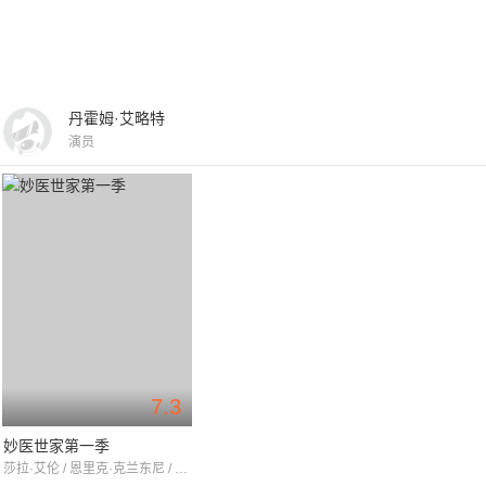
丹霍姆·艾略特
演员
7.3
妙医世家第一季
莎拉·艾伦 / 恩里克·克兰东尼 / 莎拉·坎宁