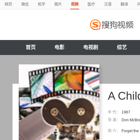
网页
微信
知乎
图片
视频
医疗
汉语
翻译
首页
电影
电视剧
综艺
A Chil
年 代：
1987
导 演：
Don McBre
简 介：
Forget the 