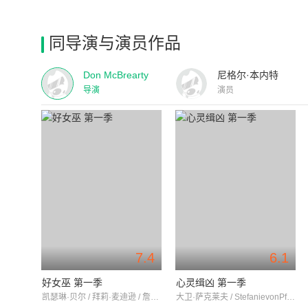
同导演与演员作品
Don McBrearty
尼格尔·本内特
导演
演员
7.4
6.1
好女巫 第一季
心灵缉凶 第一季
凯瑟琳·贝尔 / 拜莉·麦迪逊 / 詹姆斯·丹顿
大卫·萨克莱夫 / StefanievonPfetten / 路易莎·德奥维拉