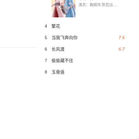
演员：鞠婧祎 陈哲远 茅子俊 毛晓慧 王媛可 张志浩 林枫松 张帆（演员）
4
繁花
5
当我飞奔向你
7.6
6
长风渡
6.7
7
偷偷藏不住
8
玉骨遥