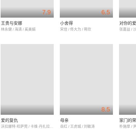
7.9
6.5
王贵与安娜
小舍得
对你的
林永健 / 海清 / 奚美娟
宋佳 / 佟大为 / 蒋欣
张嘉益 / 
8.5
爱的复仇
母亲
家门的
沃拉娜特·旺萨莞 / 卡维·丹扎拉岚 / 威-艾尔·桑格林
岳红 / 王虎城 / 刘敏涛
朴施厚 / 