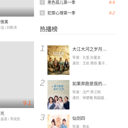
7
黑色孤儿第一季
8.9
8
犯罪心理第一季
9.2
爱很美
沙溢 / 刘敏涛
热播榜
1
大江大河之岁月如歌
导演：孔笙;孙墨龙
演员：王凯 杨烁 董子健 杨采钰 张佳宁 练练 林栋甫 房子斌
2
如果奔跑是我的人生
导演：沈严;李江明
演员：钟楚曦 杨超越 许娣 陈小艺 侯雯元 宋洋 王宥钧 李添诺
9.1
荣光
3
仙剑四
尹晶喜 / 李成民
导演：杨玄