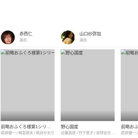
赤西仁
山口纱弥加
演员
演员
前略おふくろ様第1シリーズ
野心国度
萩原健一 / 梅宮辰夫 / 桃井かおり
近藤真彦 / 竹下景子 / 肯特吉尔伯特
萩原健一 /