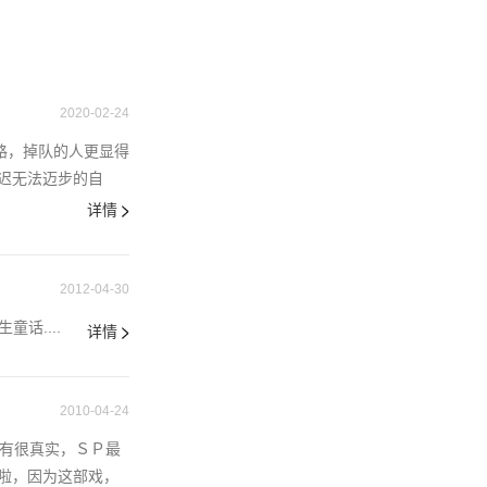
2020-02-24
路，掉队的人更显得
迟无法迈步的自
详情
2012-04-30
话....
详情
2010-04-24
，有很真实，ＳＰ最
啦，因为这部戏，