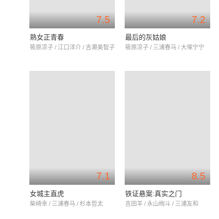
7.5
7.2
熟女正青春
最后的灰姑娘
筱原凉子 / 江口洋介 / 吉濑美智子
筱原凉子 / 三浦春马 / 大塚宁宁
7.1
8.5
女城主直虎
铁证悬案:真实之门
柴崎幸 / 三浦春马 / 杉本哲太
吉田羊 / 永山绚斗 / 三浦友和