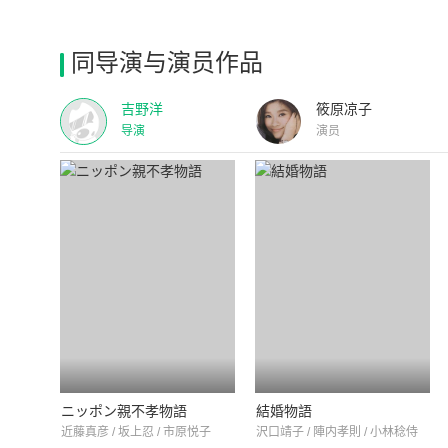
同导演与演员作品
吉野洋
筱原凉子
导演
演员
ニッポン親不孝物語
結婚物語
近藤真彦 / 坂上忍 / 市原悦子
沢口靖子 / 陣内孝則 / 小林稔侍