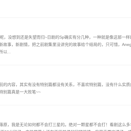
结果呢，没想到还是失望而归~日剧的Sp确实有分几种，一种就是像这部一样
新故事，新剧情，把之前剧集里没讲完的故事给个结局的，只可惜，Aneg
...
前的内容，其实有没有特别篇都没有关系，不喜欢特别篇，没有什么实质
特别篇真是一大败笔~~
篠原，我是无论如何都不会打三星的。绝对一颗星都不会打！看剧这么多