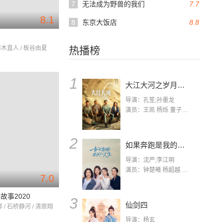
7
无法成为野兽的我们
7.7
8.1
8
东京大饭店
8.8
藤木直人 / 板谷由夏
热播榜
1
大江大河之岁月如歌
导演：孔笙;孙墨龙
演员：王凯 杨烁 董子健 杨采钰 张佳宁 练练 林栋甫 房子斌
2
如果奔跑是我的人生
导演：沈严;李江明
演员：钟楚曦 杨超越 许娣 陈小艺 侯雯元 宋洋 王宥钧 李添诺
7.0
故事2020
3
仙剑四
/ 石桥静河 / 清原翔
导演：杨玄