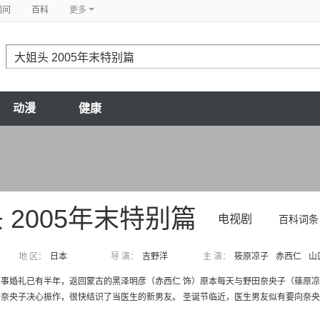
问问
百科
更多
动漫
健康
 2005年末特别篇
电视剧
百科词条
地 区：
日本
导 演：
吉野洋
主 演：
筱原凉子
赤西仁
山
事婚礼已有半年，返回蒙古的黑泽明彦（赤西仁 饰）原本每天与野田奈央子（篠原凉
奈央子决心振作，很快结识了当医生的新男友。 圣诞节临近，医生男友似有要向奈央子