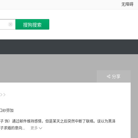
无障碍
分享
口纱弥加
子 饰）通过邮件维持感情，但是某天之后突然中断了联络。误以为黑泽
求婚的意向...
更多