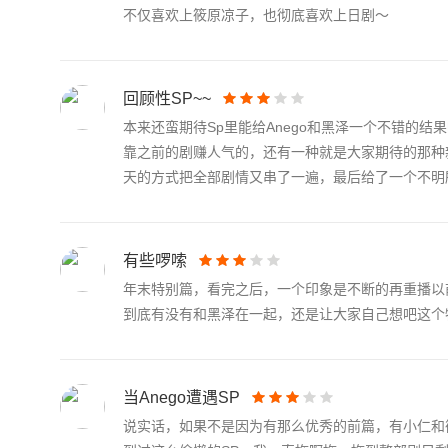
不仅喜欢上筱原凉子，也彻底喜欢上日剧～
回顾性SP~~
本来还蛮期待Sp里能给Anego和黑泽一个不错的
靠之前的剧赚人气的，还有一种就是大家期待的那种
天的方式把全部剧情又串了一遍，最后给了一个不明所以
有些啰嗦
年末特别篇，看完之后，一个印象是不断的再重播以
到底有没有和黑泽在一起，还是让大家自己想吧这个
当Anego遭遇SP
说实话，如果不是因为有那么优秀的前篇，有小仁和