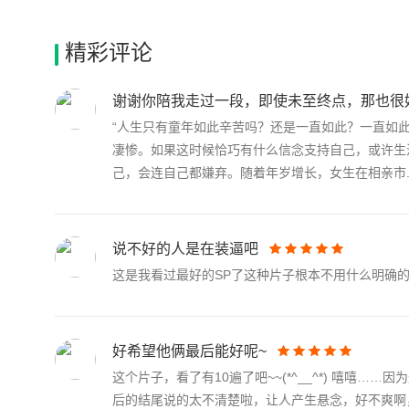
精彩评论
谢谢你陪我走过一段，即使未至终点，那也很
“人生只有童年如此辛苦吗？还是一直如此？一直如
凄惨。如果这时候恰巧有什么信念支持自己，或许生
己，会连自己都嫌弃。随着年岁增长，女生在相亲市..
说不好的人是在装逼吧
这是我看过最好的SP了这种片子根本不用什么明确的结
好希望他俩最后能好呢~
这个片子，看了有10遍了吧~~(*^__^*) 嘻
后的结尾说的太不清楚啦，让人产生悬念，好不爽啊