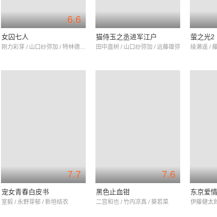
6.6
女囚七人
猫侍玉之丞进军江户
萤之光2
刚力彩芽 / 山口纱弥加 / 特林德尔·玲奈
田中直树 / 山口纱弥加 / 远藤雄弥
绫濑遥 / 
7.7
7.6
宠女青春白皮书
黑色止血钳
东京爱情
室毅 / 永野芽郁 / 新垣结衣
二宫和也 / 竹内凉真 / 葵若菜
伊藤健太郎 