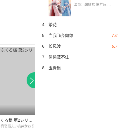
演员：鞠婧祎 陈哲远 茅子俊 毛晓慧 王媛可 张志浩 林枫松 张帆（演员）
4
繁花
5
当我飞奔向你
7.6
6
长风渡
6.7
7
偷偷藏不住
8
玉骨遥
前略おふくろ様 第2シリーズ
恋栈夕阳情
孩子入睡后
 梅宮辰夫 / 桃井かおり
阵内孝则 / 酒井法子 / 榊原利彦
柴田恭兵 / 三浦洋一 