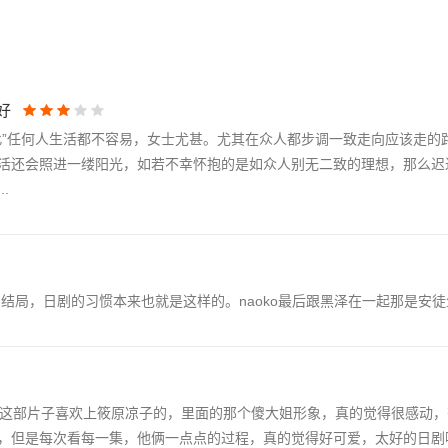
好
此”任何人生活都不容易，女士尤甚。尤其在众人都步调一致走向应该走的
活还会照进一缕阳光，如若不幸怀抱的是如众人别无二致的理想，那么迟
.
局，日剧的习惯本来也就是这样的。naoko最后跟黑泽在一起那是安徒生童
嘻……因为这部片子喜欢上筱原凉子的，里面的那个傻大姐形象，真的觉得很感动
，但是每次看每一集，他俩一点点的过程，真的觉得好可爱，太好的日剧