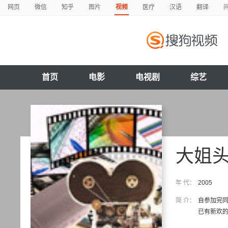
网页
微信
知乎
图片
视频
医疗
汉语
翻译
首页
电影
电视剧
综艺
大姐头
年 代：
2005
简 介：
自参加完同
已有新欢的