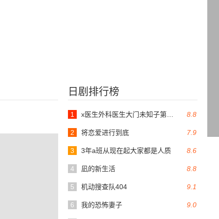
日剧排行榜
1
x医生外科医生大门未知子第6季
8.8
2
将恋爱进行到底
7.9
3
3年a班从现在起大家都是人质
8.6
4
凪的新生活
8.8
5
机动搜查队404
9.1
6
我的恐怖妻子
9.0