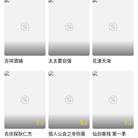
吉祥酒铺
太太要自强
花漾天海
7.
5.
7.
3
0
1
名侦探狄仁杰
猎人公会之非你莫
仙剑客栈 第一季