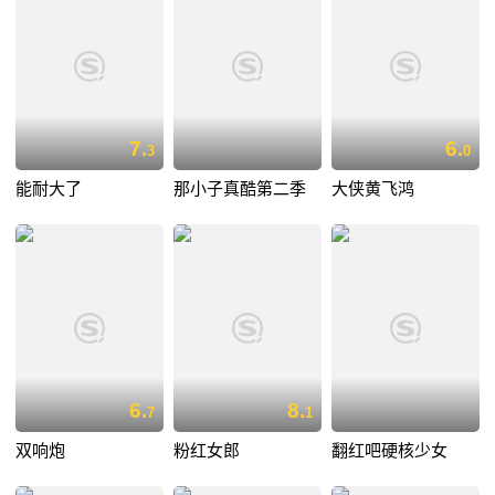
7.
6.
3
0
能耐大了
那小子真酷第二季
大侠黄飞鸿
6.
8.
7
1
双响炮
粉红女郎
翻红吧硬核少女