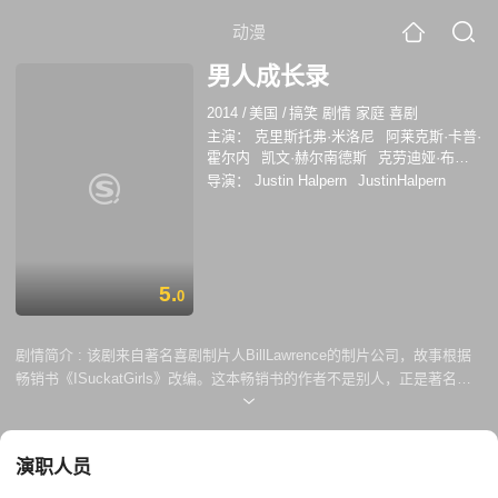
动漫
男人成长录
2014
/
美国
/
搞笑 剧情 家庭 喜剧
主演：
克里斯托弗·米洛尼
阿莱克斯·卡普·
霍尔内
凯文·赫尔南德斯
克劳迪娅·布莱
克
Alex Kapp Horner
导演：
Justin Halpern
JustinHalpern
5.
0
剧情简介 :
该剧来自著名喜剧制片人BillLawrence的制片公司，故事根据
畅销书《ISuckatGirls》改编。这本畅销书的作者不是别人，正是著名博
客《俺老爸说了……》（ShitMyDadSay，后被改编成一部CBS多镜头情
景喜剧）的作者JustinHalpern。故事描述了一个南加州男孩到男人再到父
亲的成长经历——但是在主人公生活的90年代，「成长的秘密」无法通过
演职人员
谷歌来搜索，更没有现在如此发达的通讯工具和社交媒体。现在他的儿子
又要经历「男孩到男人」的过程了……