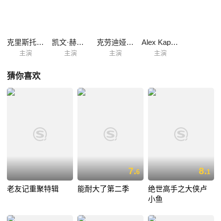
克里斯托弗·米洛尼
凯文·赫尔南德斯
克劳迪娅·布莱克
Alex Kapp Horner
主演
主演
主演
主演
猜你喜欢
7.
8.
6
1
老友记重聚特辑
能耐大了第二季
绝世高手之大侠卢
小鱼