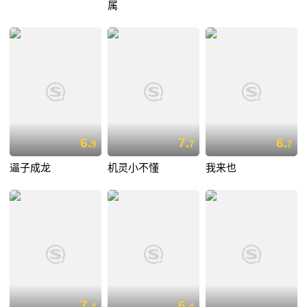
属
6.
7.
6.
9
7
7
逼子成龙
机灵小不懂
我来也
7.
6.
4
4