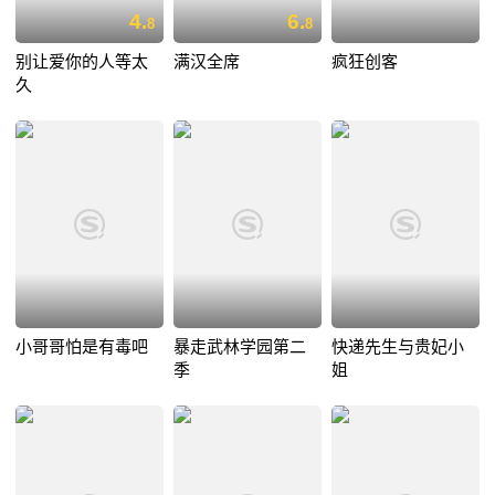
4.
6.
8
8
别让爱你的人等太
满汉全席
疯狂创客
久
小哥哥怕是有毒吧
暴走武林学园第二
快递先生与贵妃小
季
姐