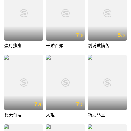
7.
5.
0
0
蜜月独身
千娇百媚
别说爱情苦
7.
7.
5
2
苍天有泪
大姐
新刀马旦