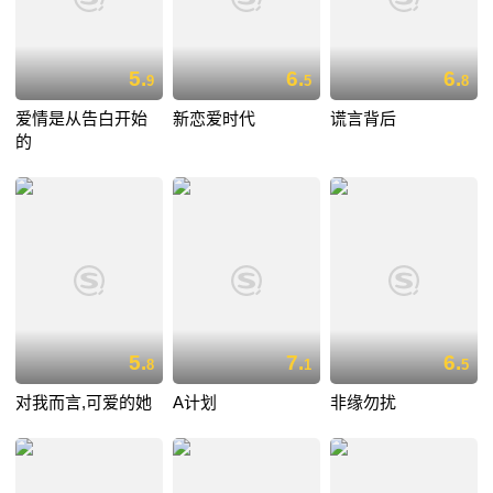
5.
6.
6.
9
5
8
爱情是从告白开始
新恋爱时代
谎言背后
的
5.
7.
6.
8
1
5
对我而言,可爱的她
A计划
非缘勿扰