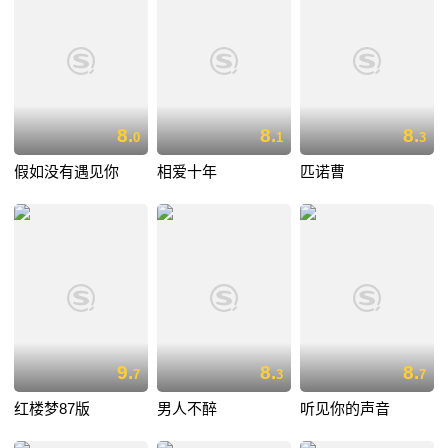
8.
8.
8.
0
1
3
假如没有遇见你
相爱十年
匹诺曹
9.
8.
8.
7
3
7
红楼梦87版
男人不醉
听见你的声音