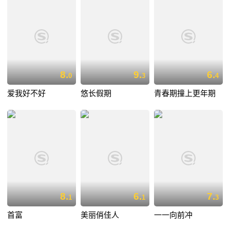
8.
9.
6.
0
3
4
爱我好不好
悠长假期
青春期撞上更年期
8.
6.
7.
1
1
3
首富
美丽俏佳人
一一向前冲