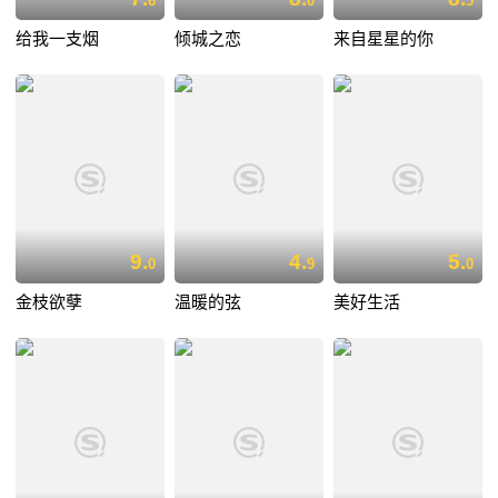
6
0
5
给我一支烟
倾城之恋
来自星星的你
9.
4.
5.
0
9
0
金枝欲孽
温暖的弦
美好生活