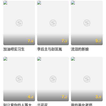
7.
7.
5.
6
3
7
加油吧实习生
李后主与赵匡胤
流泪的新娘
4.
7.
3.
8
2
9
别让爱你的人等太
兰花花
我的美女老师