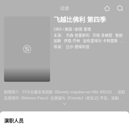
动漫
飞越比佛利 第四季
1993
/
美国
/
剧情 爱情
主演：
杰森·普雷斯利
莎侬·多赫提
詹妮·
加斯
伊恩·齐林
加布里埃尔·卡特里斯
卢
克·贝里
布莱恩·奥斯汀·格林
托蕊·斯培
导演：
比尔·德埃利亚
林
詹姆斯·埃克豪斯
乔E·塔塔
詹妮弗·格
兰特
迈克尔·库立兹
朱莉·亚当斯
马克·
基利
CarolPotter
罗比亚·拉莫特
WendyBenson-Landes
DonCa
剧情简介 :
FOX台著名电视剧《Beverly meijubar.net Hills 90210》，该剧
及其续作《Melrose Place》在美国与《Friends》(老友记) 齐名。该剧从
1990年到2000年共播出10季。这是一部讲述朋友之间关系的剧情类作
品，故事的背景是落杉叽的富人区 ——贝弗利山，这些生长与富裕家庭的
孩子们在高中相遇，相识，逐渐成为朋友，随着他们的慢慢长大，朋友们
演职人员
之间的关系开始发生变化，有些相互产生恋情，有些产生怨恨，直至他们
升入大学，进入社会。本剧花费了10年时间，随着演员们的成长刻画了一