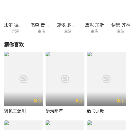
群朋友们的成长。 美国洛杉矶的比华利山(Beverly Hill)的邮政编码
90210，这个编码可能是全美国最著名的，几乎人尽皆知。还因为比华利
山是美国富豪和名人的聚居地，每当要标榜富贵人家的消费，富豪式的购
物和居住地时，都会在电影、电视银幕上出现比...
比尔·德埃利亚
杰森·普雷斯利
莎侬·多赫提
詹妮·加斯
伊恩·齐
导演
主演
主演
主演
主演
猜你喜欢
8.
8.
8.
9
1
1
遇见王沥川
匆匆那年
致命之吻