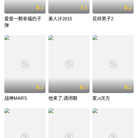
8.
7.
8.
3
5
2
爱是一颗幸福的子
美人计2015
花样男子2
弹
8.
6.
8.
3
7
2
战神MARS
他来了,请闭眼
家,n次方