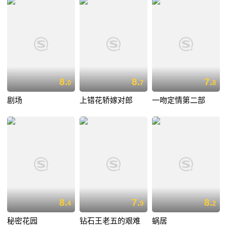
8.
8.
7.
0
7
8
剧场
上错花轿嫁对郎
一吻定情第二部
8.
7.
8.
4
9
2
秘密花园
钻石王老五的艰难
蜗居