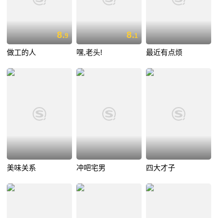
8.
8.
9
1
做工的人
嘿,老头!
最近有点烦
美味关系
冲吧宅男
四大才子