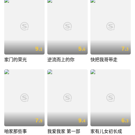
9.
5.
7.
1
6
3
家门的荣光
逆流而上的你
快把我哥带走
7.
9.
6.
9
4
3
咱家那些事
我爱我家 第一部
家有儿女初长成