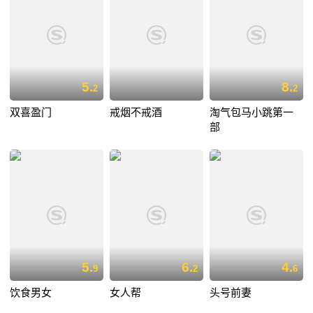
5.
8.
2
2
双喜盈门
戒烟不戒酒
淘气包马小跳第一
部
5.
6.
4.
9
2
6
饮食男女
女人帮
头号前妻