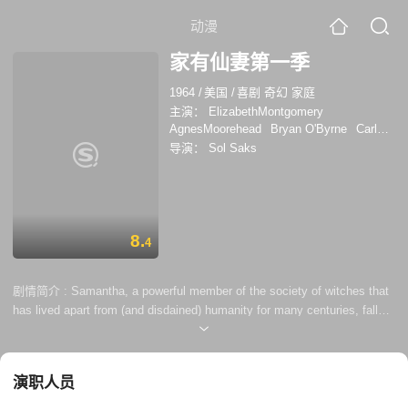
动漫
家有仙妻第一季
1964
/
美国
/
喜剧 奇幻 家庭
主演：
ElizabethMontgomery
AgnesMoorehead
Bryan O'Byrne
Carl
Princi
Melody McCord
布特·穆斯汀
莫
导演：
Sol Saks
里斯·马尔萨克
Janos Prohaska
Clarence
Lung
艾丽斯·皮尔斯
Karl Lukas
约翰·米
彻姆
8.
4
剧情简介 :
Samantha, a powerful member of the society of witches that
has lived apart from (and disdained) humanity for many centuries, falls
in love with a mortal, Darrin Stephens. Much to the disgust of most of
her family, she vows to give up witchcraft and become an ordinary
suburban housewife, raising a family (bearing Tabitha and Adam). Never
演职人员
able to give up her heritage completely, ...