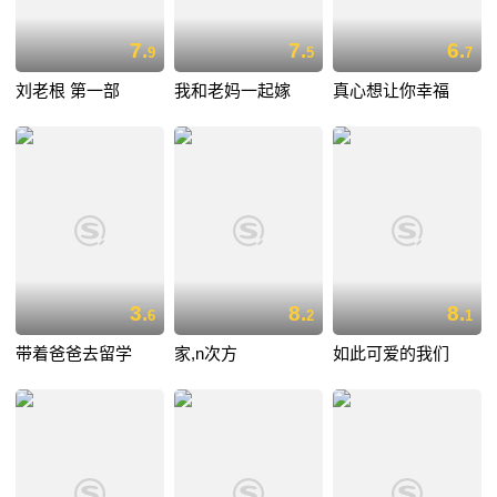
7.
7.
6.
9
5
7
刘老根 第一部
我和老妈一起嫁
真心想让你幸福
3.
8.
8.
6
2
1
带着爸爸去留学
家,n次方
如此可爱的我们