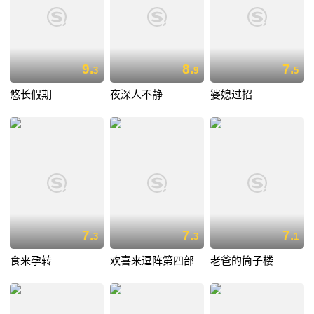
9.
8.
7.
3
9
5
悠长假期
夜深人不静
婆媳过招
7.
7.
7.
3
3
1
食来孕转
欢喜来逗阵第四部
老爸的筒子楼