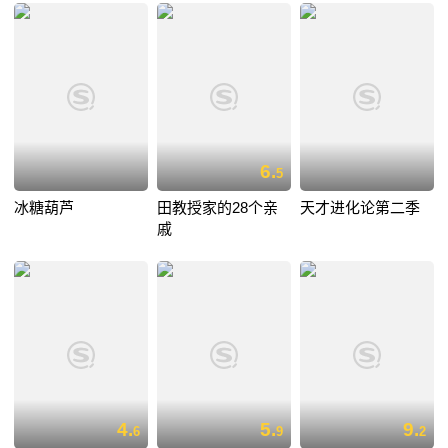
6.
5
冰糖葫芦
田教授家的28个亲
天才进化论第二季
戚
4.
5.
9.
6
9
2