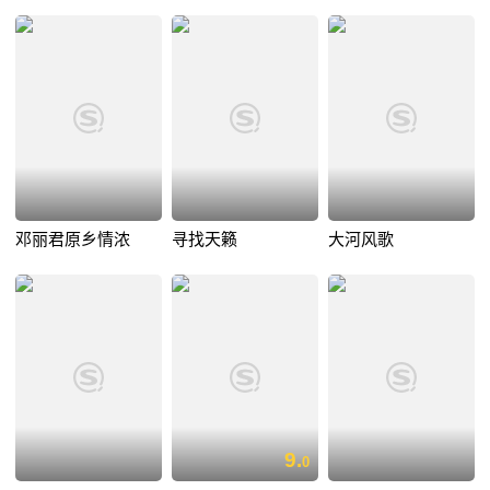
邓丽君原乡情浓
寻找天籁
大河风歌
9.
0