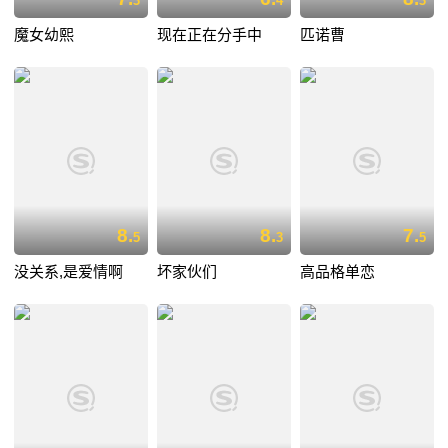
3
4
3
魔女幼熙
现在正在分手中
匹诺曹
8.
8.
7.
5
3
5
没关系,是爱情啊
坏家伙们
高品格单恋