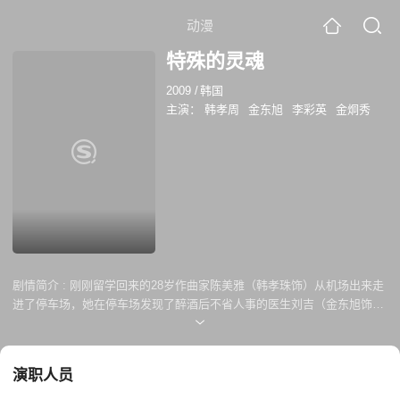
动漫
特殊的灵魂
2009
/
韩国
主演：
韩孝周
金东旭
李彩英
金炯秀
剧情简介 :
刚刚留学回来的28岁作曲家陈美雅（韩孝珠饰）从机场出来走
进了停车场，她在停车场发现了醉酒后不省人事的医生刘吉（金东旭饰）
并把他用车子带回了宾馆。二人之间产生了爱情。美雅的至亲好友—宾馆
职员闵世姬（李彩英饰）是个拜金的现实主义者，但是最终却遇见了普通
男子朴秀浩（K.Will饰）并坠入爱河。 剧中经典台词：都二十八岁了，知
演职人员
道做所有的决定都没想象中容易。也许真的是“人经历多了就会有所改
变。”但是我至今都无法做出抉择。我只想在我自己的世界里一直到老。