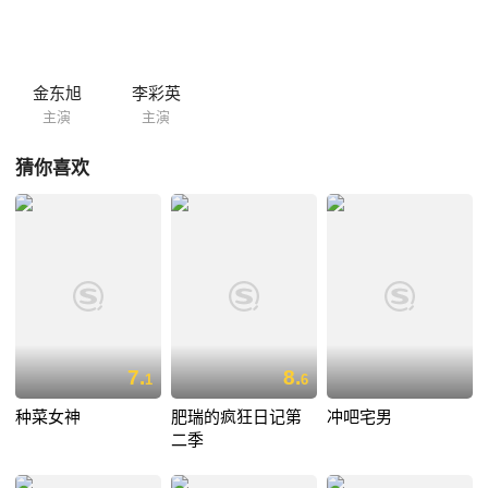
（陈美雅）
金东旭
李彩英
主演
主演
猜你喜欢
7.
8.
1
6
种菜女神
肥瑞的疯狂日记第
冲吧宅男
二季