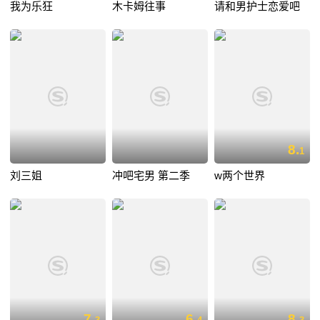
我为乐狂
木卡姆往事
请和男护士恋爱吧
8.
1
刘三姐
冲吧宅男 第二季
w两个世界
7.
6.
8.