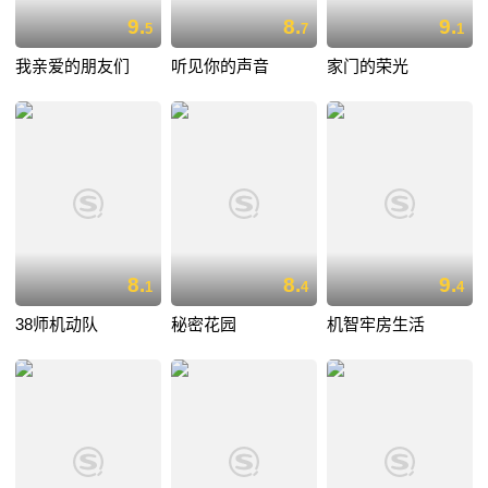
9.
8.
9.
5
7
1
我亲爱的朋友们
听见你的声音
家门的荣光
8.
8.
9.
1
4
4
38师机动队
秘密花园
机智牢房生活