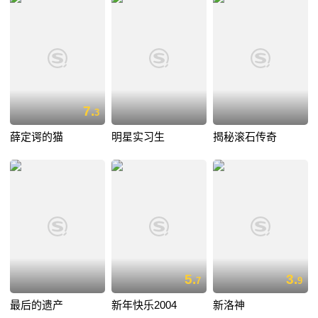
7.
3
薛定谔的猫
明星实习生
揭秘滚石传奇
5.
3.
7
9
最后的遗产
新年快乐2004
新洛神