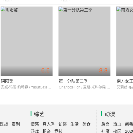
6.6
8.3
阴阳鉴
第一分队第三季
南方女王
安妮-玛丽·约翰森 / YusufGatewood / ChadJamesBuchanan
CharlotteFich / 麦斯·米科尔森 / LarsBrygmann
综艺
动漫
谍战
泰剧
情感
真人秀
访谈
生活
美食
后宫
热血
新
游戏
相亲
竞技
神魔
校园
202