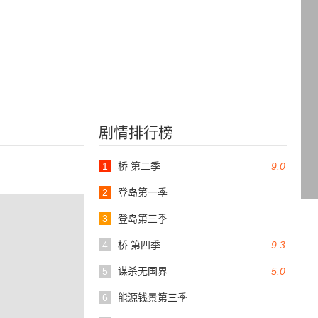
剧情排行榜
1
桥 第二季
9.0
2
登岛第一季
3
登岛第三季
4
桥 第四季
9.3
5
谋杀无国界
5.0
6
能源钱景第三季