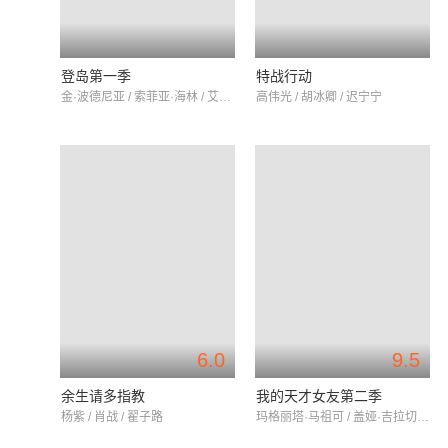
登岛第一季
特战行动
金·波德尼亚 / 索菲亚·海林 / 艾伦·希灵索
高伟光 / 胡冰卿 / 迟宁宁
6.0
9.5
余生请多指教
我的天才女友第二季
杨紫 / 肖战 / 翟子路
玛格丽塔·马祖可 / 盖娅·吉拉切 / 阿尔芭·罗尔瓦赫尔