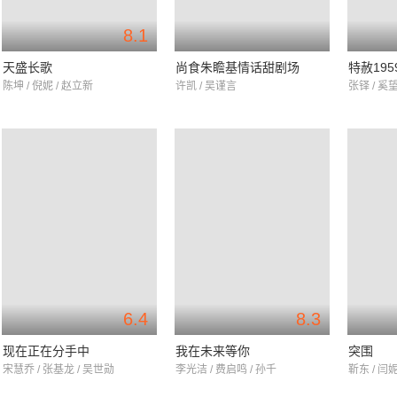
8.1
天盛长歌
尚食朱瞻基情话甜剧场
特赦195
陈坤 / 倪妮 / 赵立新
许凯 / 吴谨言
张铎 / 奚望
6.4
8.3
现在正在分手中
我在未来等你
突围
宋慧乔 / 张基龙 / 吴世勋
李光洁 / 费启鸣 / 孙千
靳东 / 闫妮