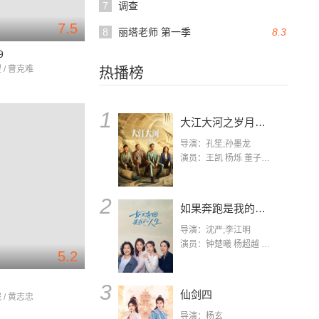
7
调查
7.5
8
丽塔老师 第一季
8.3
9
 / 曹克难
热播榜
1
大江大河之岁月如歌
导演：孔笙;孙墨龙
演员：王凯 杨烁 董子健 杨采钰 张佳宁 练练 林栋甫 房子斌
2
如果奔跑是我的人生
导演：沈严;李江明
演员：钟楚曦 杨超越 许娣 陈小艺 侯雯元 宋洋 王宥钧 李添诺
5.2
3
仙剑四
 / 黄志忠
导演：杨玄