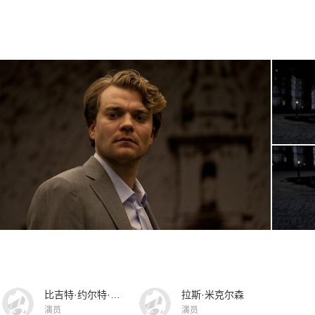
比吉特·约尔特·索伦森
拉斯·米克尔森
演员
演员