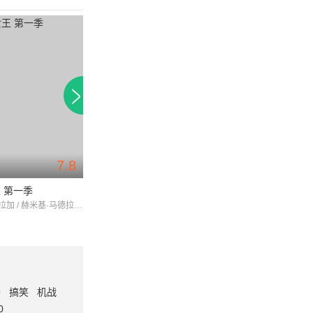
7.8
8.7
 第一季
丹麦版谋杀 第二季
桥 第一季
艾莉丝·布拉加 / 赫米基·马德拉 / 维罗尼卡·法尔孔
苏菲·格拉宝 / 蒙坦·瑟贝尔 / AnneMarieHelger
番
搞笑
机战
0