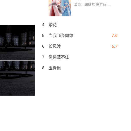
演员：鞠婧祎 陈哲远 茅子俊 毛晓慧 王媛可 张志浩 林枫松 张帆（演员）
4
繁花
5
当我飞奔向你
7.6
6
长风渡
6.7
7
偷偷藏不住
8
玉骨遥