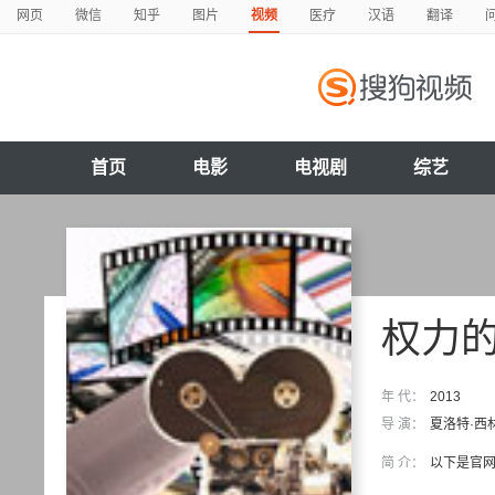
网页
微信
知乎
图片
视频
医疗
汉语
翻译
首页
电影
电视剧
综艺
权力的
年 代：
2013
导 演：
夏洛特·西
简 介：
以下是官网第三季英