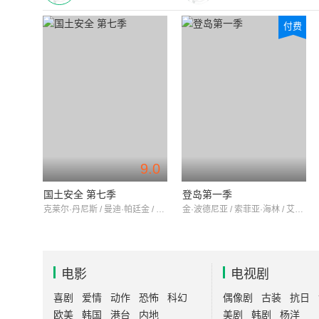
付费
9.0
国土安全 第七季
登岛第一季
克莱尔·丹尼斯 / 曼迪·帕廷金 / 摩根·斯佩克特
金·波德尼亚 / 索菲亚·海林 / 艾伦·希灵索
电影
电视剧
喜剧
爱情
动作
恐怖
科幻
偶像剧
古装
抗日
欧美
韩国
港台
内地
美剧
韩剧
杨洋