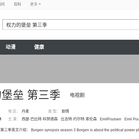
问问
百科
更多
动漫
健康
堡垒 第三季
电视剧
地 区：
丹麦
类 型：
剧情
林
主 演：
西瑟·巴比特·科努德森
比吉特·约尔特·索伦森
EmilPoulsen
Emil Po
文介绍： Borgen synopsis season 3 Borgen is about the political power play in D