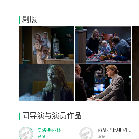
剧照
同导演与演员作品
夏洛特·西林
西瑟·巴比特·科努德森
导演
演员