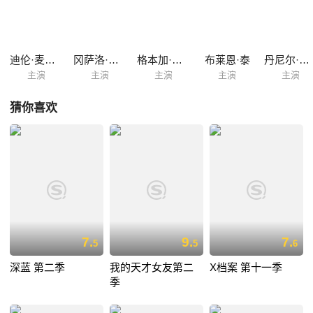
Green），有时因为做得过火，导致队友们怀疑他「已经叛变」；初出茅
庐的巡警Jaimie（Nicki Aycox），加入这个小队的唯一理由是她拥有极佳
的撒谎天赋。
迪伦·麦克德莫特
冈萨洛·门内德斯
格本加·阿金纳格贝
布莱恩·泰
丹尼尔·洛巴克
主演
主演
主演
主演
主演
猜你喜欢
7.
9.
7.
5
5
6
深蓝 第二季
我的天才女友第二
X档案 第十一季
季