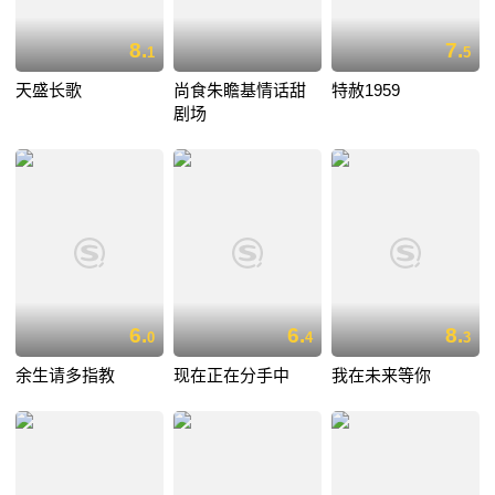
8.
7.
1
5
天盛长歌
尚食朱瞻基情话甜
特赦1959
剧场
6.
6.
8.
0
4
3
余生请多指教
现在正在分手中
我在未来等你