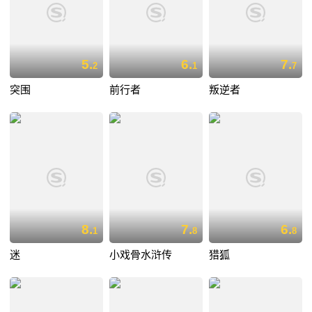
5.
6.
7.
2
1
7
突围
前行者
叛逆者
8.
7.
6.
1
8
8
迷
小戏骨水浒传
猎狐