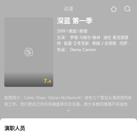
动漫
深蓝 第一季
2009
/
美国
/
剧情
主演：
罗根·马歇尔-格林
迪伦·麦克德莫
特
妮基·艾考克斯
蒂姆·J·史密斯
冈萨洛·
门内德斯
麦可·麦兹
格本加·阿金纳格贝
导演：
Danny Cannon
尼克尔·穆里布鲁克
布莱恩·泰
丹尼尔·洛
巴克
7.
4
剧情简介 :
Carter Shaw（Dylan McDermott）领导几个警官从事绝密的卧
底工作。他们把自己的任务掩盖得天衣无缝，绝大多数同事都不知道他们
在干什么。为了对抗犯罪分子，Shaw失去了妻子，也失去了过去的生
活，这让他很受伤。一个人一旦有心事，人格就会出现缺陷－－《Saving
Grace》中的Grace、《In Plain Sight》中的Mary都是如此，Shaw也不例
演职人员
外。 Shaw的队友包括刚刚新婚的警察Ty（Omari Hardwick），在「卧底
行动」和「个人感情」上左右为难；行事鲁莽的Dean（Logan Marshall-