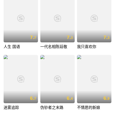
7.
7.
7.
7
3
3
人生 国语
一代名相陈廷敬
我只喜欢你
6.
6.
6.
7
4
9
迷雾追踪
伪钞者之末路
不情愿的新娘