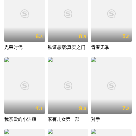
6.
8.
5.
8
5
0
光荣时代
铁证悬案:真实之门
青春无季
4.
9.
7.
1
0
8
我亲爱的小洁癖
家有儿女第一部
对手