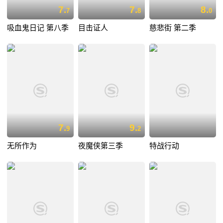
7.
7.
8.
7
8
0
吸血鬼日记 第八季
目击证人
慈悲街 第二季
7.
9.
9
2
无所作为
夜魔侠第三季
特战行动