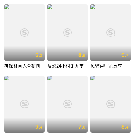
6.
8.
9.
3
6
7
神探林肯人骨拼图
反恐24小时第九季
风骚律师第五季
9.
7.
8.
4
0
4