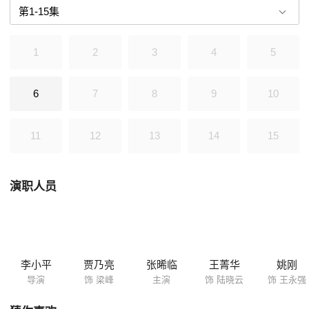
1
2
3
4
5
6
7
8
9
10
11
12
13
14
15
演职人员
李小平
贾乃亮
张晞临
王菁华
姚刚
导演
饰 梁峰
主演
饰 陆晓云
饰 王永强