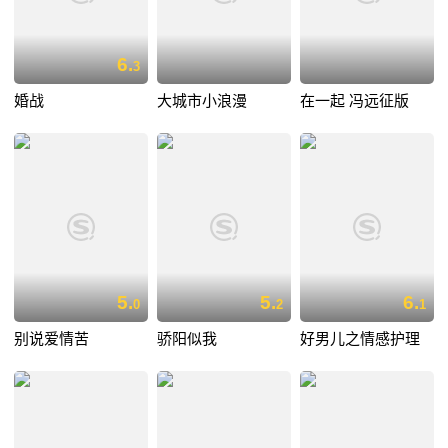
6.
3
婚战
大城市小浪漫
在一起 冯远征版
5.
5.
6.
0
2
1
别说爱情苦
骄阳似我
好男儿之情感护理