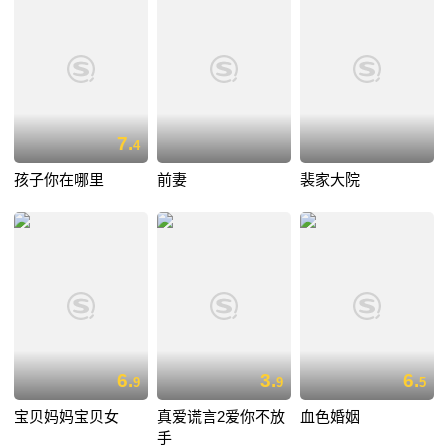
7.
4
孩子你在哪里
前妻
裴家大院
6.
3.
6.
9
9
5
宝贝妈妈宝贝女
真爱谎言2爱你不放
血色婚姻
手