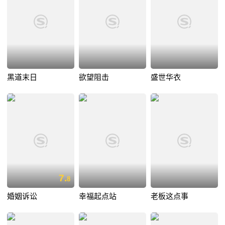
黑道末日
欲望阻击
盛世华衣
7.
8
婚姻诉讼
幸福起点站
老板这点事