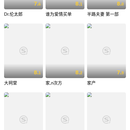
7.
8.
8.
6
1
0
Dr.伦太郎
谁为爱情买单
半路夫妻 第一部
8.
8.
7.
1
2
9
大祠堂
家,n次方
家产