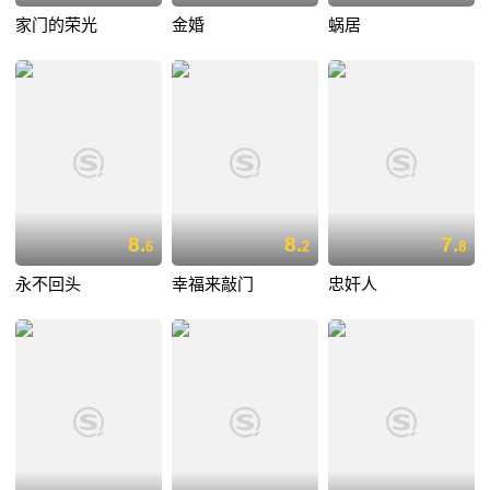
家门的荣光
金婚
蜗居
8.
8.
7.
6
2
8
永不回头
幸福来敲门
忠奸人