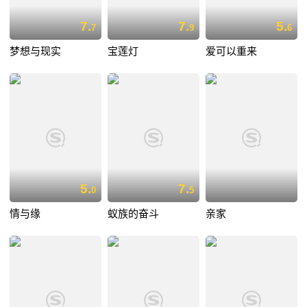
7.
7.
5.
7
9
6
梦想与现实
宝莲灯
爱可以重来
5.
7.
0
5
情与缘
蚁族的奋斗
亲家