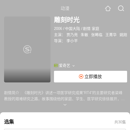
动漫
雕刻时光
2006
/
中国大陆
/
剧情 家庭
主演：
贾乃亮
朱敏
张晞临
王菁华
姚刚
导演：
李小平
爱奇艺
立即播放
剧情简介 :
《雕刻时光》讲述一项医学研究成果“RT4”的主要研究者梁峰
教授的艰难研究之路，故事围绕他的家庭、学生、医学研究徐徐展开，把
新老两代人的情感纠葛淋漓尽致地展现在观众面前。画面充满诗意，人物
刻画细腻真实，情节跌宕起伏，在恍若时光河流缓缓流逝的岁月中，许多
东西会让你感慨万千，直击心底。正如片尾曲所唱的那样：慢慢的一切都
选集
共30集
过去了，一切都被时光雕琢着，时光磨灭满怀的忧伤，见证心灵的成
长……