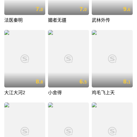
7.
7.
9.
0
0
6
法医秦明
媚者无疆
武林外传
8.
6.
8.
8
5
1
大江大河2
小舍得
鸡毛飞上天