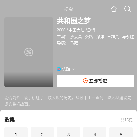
动漫
共和国之梦
2000
/
中国大陆
/
剧情
主演：
沙景昌
张路
谭洋
王群英
马永胜
导演：
马雍
优酷
立即播放
剧情简介 :
故事讲述了三峡大坝的历史，从孙中山一直到三峡大坝建设完
成的曲折故事。
选集
共15集
1
2
3
4
5