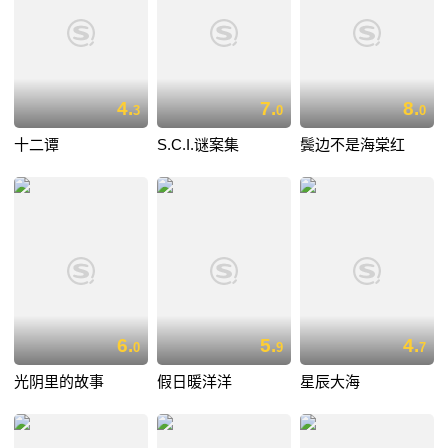
4.
7.
8.
3
0
0
十二谭
S.C.I.谜案集
鬓边不是海棠红
6.
5.
4.
0
9
7
光阴里的故事
假日暖洋洋
星辰大海