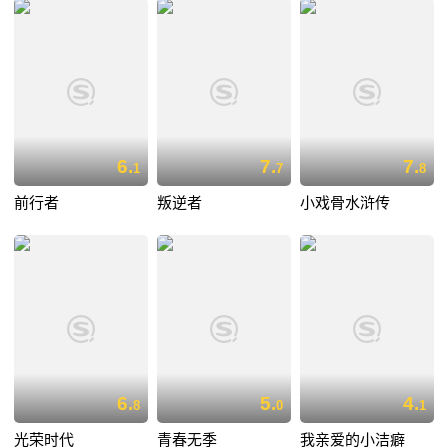
6.
7.
7.
1
7
8
前行者
叛逆者
小戏骨水浒传
6.
5.
4.
8
0
1
光荣时代
青春无季
我亲爱的小洁癖