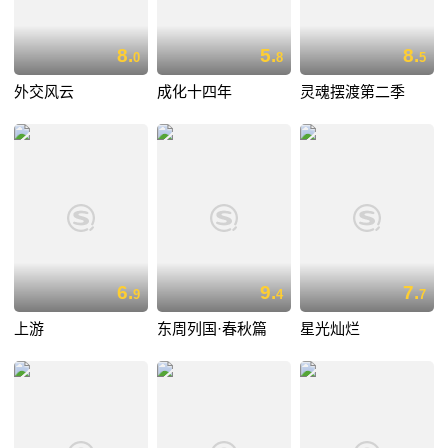
8.
5.
8.
0
8
5
外交风云
成化十四年
灵魂摆渡第二季
6.
9.
7.
9
4
7
上游
东周列国·春秋篇
星光灿烂