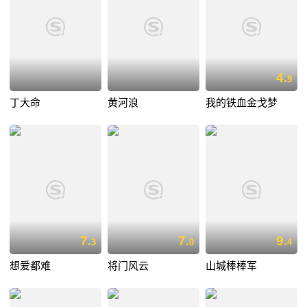
4.
9
丁大命
黄河浪
我的铁血金戈梦
7.
7.
9.
3
0
4
想爱都难
将门风云
山城棒棒军