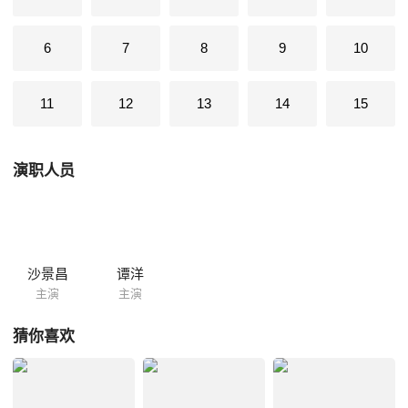
6
7
8
9
10
11
12
13
14
15
演职人员
沙景昌
谭洋
主演
主演
猜你喜欢