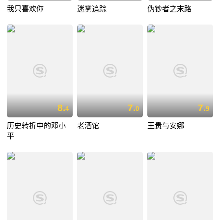
我只喜欢你
迷雾追踪
伪钞者之末路
8.
7.
7.
4
0
9
历史转折中的邓小
老酒馆
王贵与安娜
平