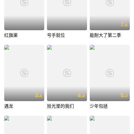
7.
6
红旗渠
号手就位
能耐大了第二季
3.
6.
5.
6
0
3
遇龙
拾光里的我们
少年包拯