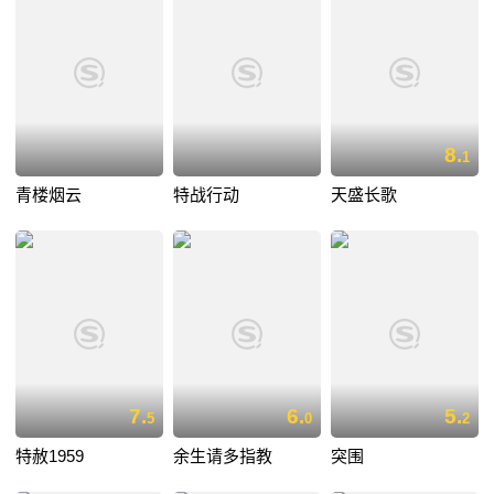
8.
1
青楼烟云
特战行动
天盛长歌
7.
6.
5.
5
0
2
特赦1959
余生请多指教
突围