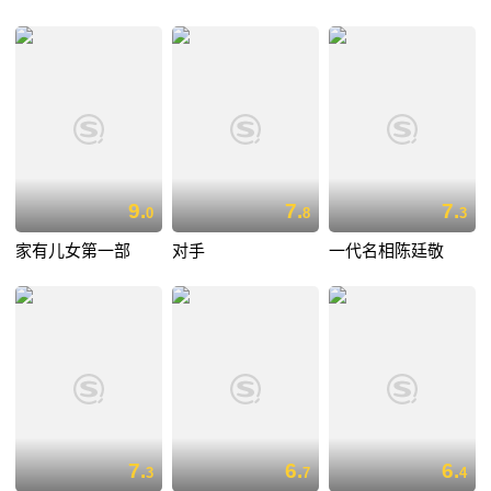
9.
7.
7.
0
8
3
家有儿女第一部
对手
一代名相陈廷敬
7.
6.
6.
3
7
4