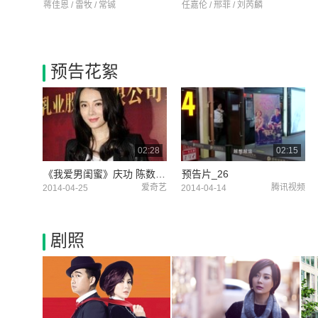
蒋佳恩 / 雷牧 / 常铖
任嘉伦 / 邢菲 / 刘芮麟
预告花絮
02:28
02:15
《我爱男闺蜜》庆功 陈数：吻戏多老公“吃醋”
预告片_26
爱奇艺
腾讯视频
2014-04-25
2014-04-14
剧照