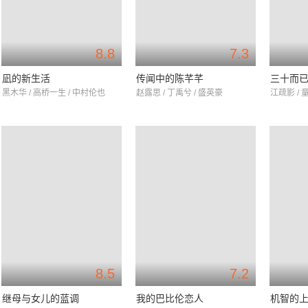
8.8
7.3
凪的新生活
传闻中的陈芊芊
三十而
黑木华 / 高桥一生 / 中村伦也
赵露思 / 丁禹兮 / 盛英豪
江疏影 / 童
8.5
7.2
继母与女儿的蓝调
我的巴比伦恋人
机智的