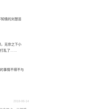
不知情的刘慧芸
康，无奈之下小
来打乱了……
康的事情不得不与
2018-06-14