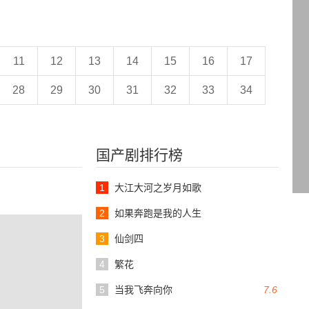
11
12
13
14
15
16
17
28
29
30
31
32
33
34
国产剧排行榜
1
大江大河之岁月如歌
2
如果奔跑是我的人生
3
仙剑四
4
繁花
5
当我飞奔向你
7.6