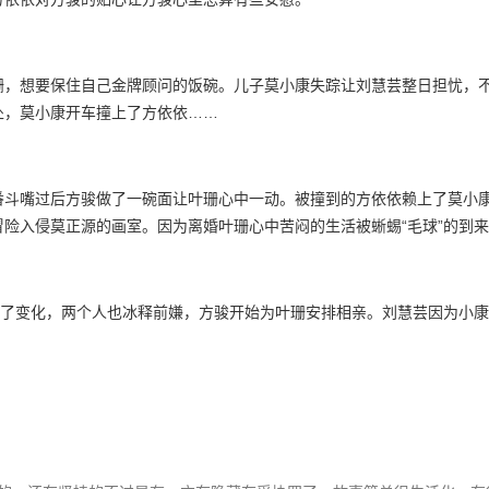
珊，想要保住自己金牌顾问的饭碗。儿子莫小康失踪让刘慧芸整日担忧，
处，莫小康开车撞上了方依依……
番斗嘴过后方骏做了一碗面让叶珊心中一动。被撞到的方依依赖上了莫小
险入侵莫正源的画室。因为离婚叶珊心中苦闷的生活被蜥蜴“毛球”的到
有了变化，两个人也冰释前嫌，方骏开始为叶珊安排相亲。刘慧芸因为小