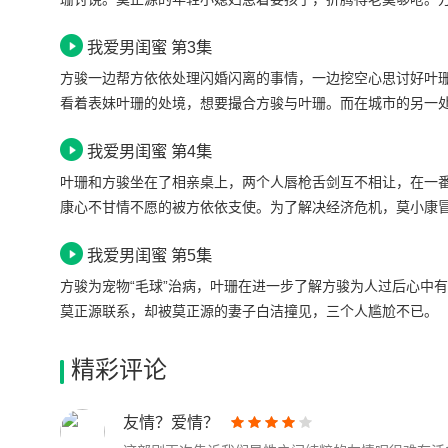
我爱男闺蜜 第3集
方骏一边帮方依依处理闪婚闪离的事情，一边挖空心思讨好叶
看着表妹叶珊的处境，想要撮合方骏与叶珊。而在城市的另一
我爱男闺蜜 第4集
叶珊和方骏坐在了相亲桌上，两个人唇枪舌剑互不相让，在一
康心不甘情不愿的被方依依支使。为了解决经济危机，莫小康冒
我爱男闺蜜 第5集
方骏为宠物“毛球”治病，叶珊在进一步了解方骏为人过后心中
莫正源联系，却被莫正源的妻子白洁撞见，三个人尴尬不已。
精彩评论
友情？爱情？