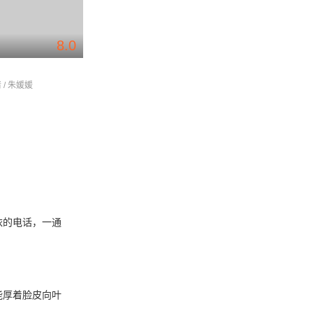
8.0
7.7
夫妻那些事
大时代
 / 朱媛媛
黄磊 / 陈数 / 梁静
段奕宏 / 薛佳凝 / 蒋
依的电话，一通
能厚着脸皮向叶