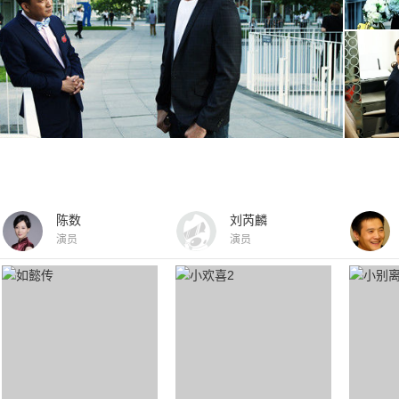
陈数
刘芮麟
演员
演员