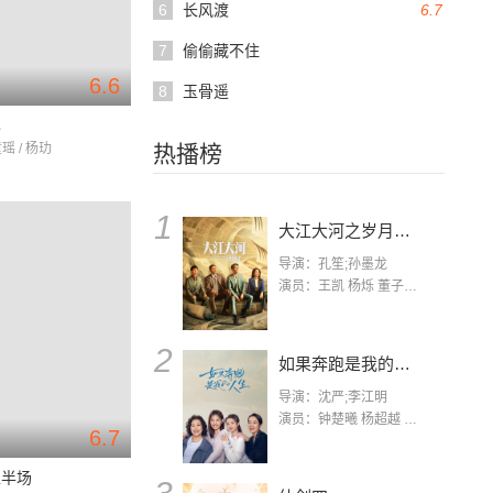
6
长风渡
6.7
7
偷偷藏不住
6.6
8
玉骨遥
已
瑶 / 杨玏
热播榜
1
大江大河之岁月如歌
导演：孔笙;孙墨龙
演员：王凯 杨烁 董子健 杨采钰 张佳宁 练练 林栋甫 房子斌
2
如果奔跑是我的人生
导演：沈严;李江明
演员：钟楚曦 杨超越 许娣 陈小艺 侯雯元 宋洋 王宥钧 李添诺
6.7
上半场