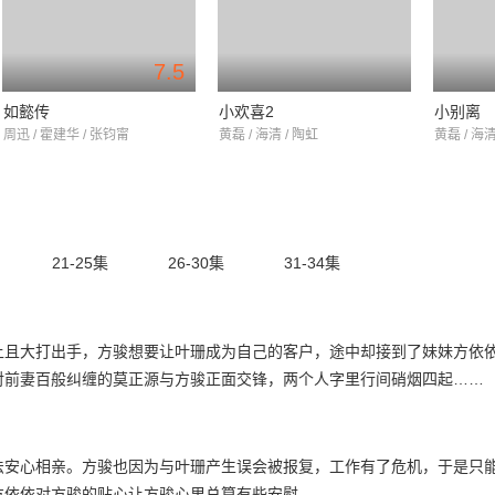
7.5
如懿传
小欢喜2
小别离
周迅 / 霍建华 / 张钧甯
黄磊 / 海清 / 陶虹
黄磊 / 海清
21-25集
26-30集
31-34集
上且大打出手，方骏想要让叶珊成为自己的客户，途中却接到了妹妹方依
对前妻百般纠缠的莫正源与方骏正面交锋，两个人字里行间硝烟四起……
法安心相亲。方骏也因为与叶珊产生误会被报复，工作有了危机，于是只
方依依对方骏的贴心让方骏心里总算有些安慰。