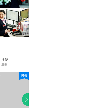
汪俊
演员
付费