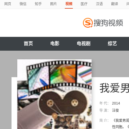
网页
微信
知乎
图片
视频
医疗
汉语
翻译
首页
电影
电视剧
综艺
我爱
年 代：
2014
导 演：
汪俊
简 介：
《我爱男闺
性同胞。《