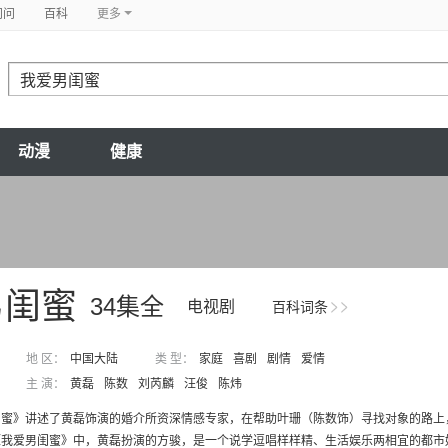
问问
百科
更多
动漫
健康
男闺蜜
34集全
电视剧
百科词条
地 区：
中国大陆
类 型：
家庭
喜剧
剧情
爱情
主 演：
黄磊
陈数
刘芮麟
汪俊
陈炜
蜜》讲述了黄磊饰演的婚介所资深情感专家，在帮助叶珊（陈数饰）寻找对象的路上，
我爱男闺蜜》中，黄磊扮演的方骏，是一个说学逗唱样样精、生活娱乐两相宜的都市好