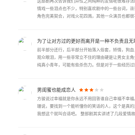
这部剧再次告诉我们异性之间纯粹的友情呢很难存活
情戏一些泪点也不少，特别喜欢剧中的一些台词，诙
角色完美契合，对戏火花四溅，其他一众演员也都很不.
为了让对方过的更好而离开是一种不负责且无
前半部分还行，后半部分开始落入俗套，矫情，狗血
观众眼泪，用一些非常立不住的理由硬是让男女主角
纯真小青年，可能有些杀伤力。但是对于一些经历过感.
男闺蜜也能成恋人
方骏说过幸福就是你永远不用回答谁自己幸福不幸福
珊说，要找到一个能听懂你的笑话的人，这个是真的
我想这个就叫合适吧。 整部剧其实讲述了几段爱情故.