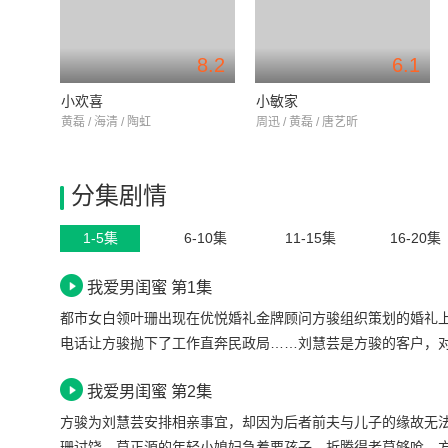
8.2
6.1
小欢喜
小敏家
黄磊 / 海清 / 陶虹
周迅 / 黄磊 / 唐艺昕
分集剧情
1-5集
6-10集
11-15集
16-20集
我爱男闺蜜 第1集
都市女白领叶珊出现在优悦婚礼金牌顾问方骏组织策划的婚礼
电话让方骏抛下了工作直奔民政局……刘慧芸是方骏的客户，
我爱男闺蜜 第2集
方骏为刘慧芸安排相亲事宜，却因为后者前夫与儿子的缘故无
珊讨饶。莫正源的年轻小媳妇急着要孩子，折腾得老莫够呛。