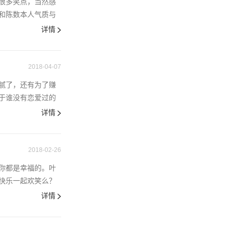
很多笑点，当然感
和陈数本人气质与
详情
2018-04-07
腻了，还有为了赚
于谁没有恋爱过的
详情
2018-02-26
你都是幸福的。叶
快乐一起欢笑么？
详情