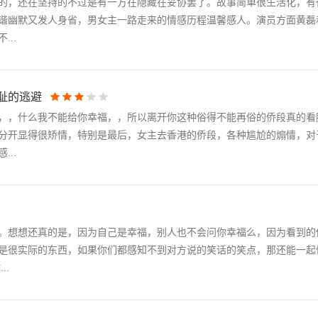
的，还在坚持的不过是有一方在隐藏在妥协罢了。故事简单很生活化，有
谐幽默又发人身省，男女主一路走来的情感历程温馨感人。演员方面黄磊
..
耻的逃避
，，什么我不能给你幸福，，所以离开你这种俗得不能再俗的侨段真的看
分开显得很矫情，特别是最后，女主去香港的侨段，各种尴尬的煽情，对
..
。想想还真的是，因为自己是幸福，别人也不会问你幸福么，因为看到的
是很实际的东西，如果你们都感知不到对方说的笑话的笑点，那还能一起
..