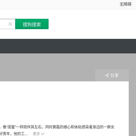
无障碍
分享
像“闺蜜”一样陪伴其左右，同时黄磊的细心和体贴感染着身边的一群女
青年，他的工...
更多