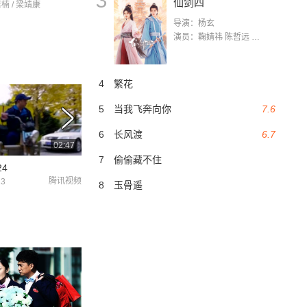
3
仙剑四
若楠 / 梁靖康
导演：杨玄
演员：鞠婧祎 陈哲远 茅子俊 毛晓慧 王媛可 张志浩 林枫松 张帆（演员）
4
繁花
5
当我飞奔向你
7.6
6
长风渡
6.7
02:47
03:00
7
偷偷藏不住
4
我爱男闺蜜：陈数女王范专治软饭男
腾讯视频
风行
13
2014-04-03
2014-04-02
8
玉骨遥