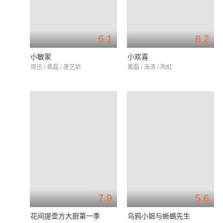
6.1
8.2
小敏家
小欢喜
周迅 / 黄磊 / 唐艺昕
黄磊 / 海清 / 陶虹
7.9
5.6
花间提壶方大厨第一季
乌鸦小姐与蜥蜴先生