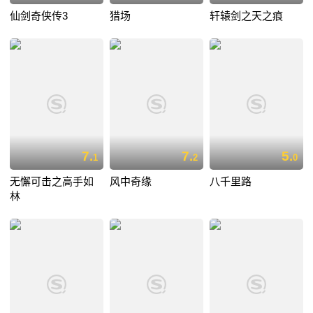
仙剑奇侠传3
猎场
轩辕剑之天之痕
7.
7.
5.
1
2
0
无懈可击之高手如
风中奇缘
八千里路
林