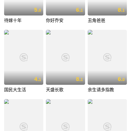
5.
6.
8.
0
1
1
待嫁十年
你好乔安
丑角爸爸
4.
8.
6.
1
1
0
国民大生活
天盛长歌
余生请多指教