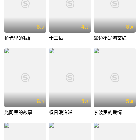
6.
4.
8.
0
3
0
拾光里的我们
十二谭
鬓边不是海棠红
6.
5.
5.
0
9
0
光阴里的故事
假日暖洋洋
李波罗的爱情