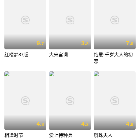
9.
3.
7.
7
8
0
红楼梦87版
大宋宫词
结爱·千岁大人的初
恋
4.
4.
4.
8
2
8
相逢时节
爱上特种兵
斛珠夫人