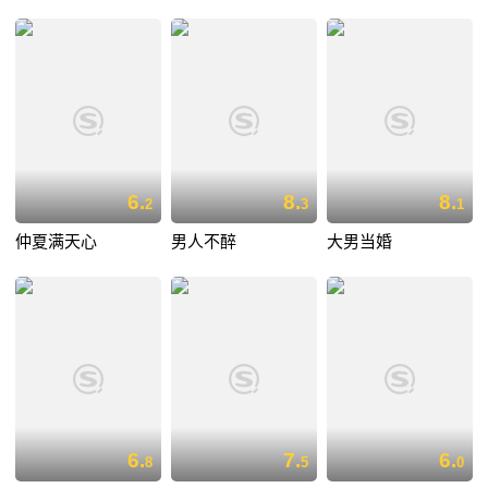
6.
8.
8.
2
3
1
仲夏满天心
男人不醉
大男当婚
6.
7.
6.
8
5
0