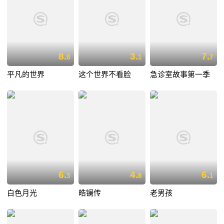
8.
3.
7.
8
1
7
平凡的世界
这个世界不看脸
急诊室故事第一季
6.
4.
6.
3
8
1
白色月光
皓镧传
老男孩