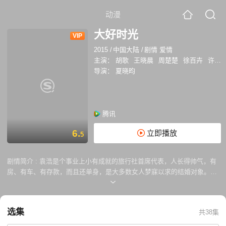
动漫
大好时光
VIP
2015
/
中国大陆
/
剧情 爱情
主演：
胡歌
王晓晨
周楚楚
徐百卉
许亚军
导演：
夏晓昀
腾讯
6.
立即播放
5
剧情简介 :
袁浩是个事业上小有成就的旅行社首席代表，人长得帅气，有
房、有车、有存款，而且还单身，是大多数女人梦寐以求的结婚对象。现
年33岁的袁浩，可谓正值人生的大好时光，但由于自小成长于破碎的家
庭，又遭受着女友死缠烂打般的疯狂逼婚，使袁浩对婚姻恐惧更甚，并标
榜自己是不想结婚的男人。直到有一天，见着女人就能变成“耗子”的袁
选集
共38集
浩，却阴差阳错地遇到了“猫”一样敏捷、聪慧的女人茅小春。身世复杂、
还有着一段不同寻常感情经历的医院护士茅小春，后来也成了一个不婚主