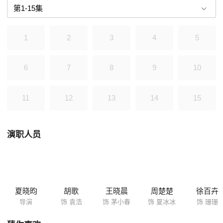
义者；她和袁浩不打不相识，两人由一见面就互掐的关系，渐渐发展至擦
出火花，这对不想结婚的男女，最终还是克服所有障碍，一起走进了结婚
礼堂。
1
2
3
4
5
6
7
8
9
10
11
12
13
14
15
演职人员
夏晓昀
胡歌
王晓晨
周楚楚
徐百卉
导演
饰 袁浩
饰 茅小春
饰 夏冰冰
饰 珊珊