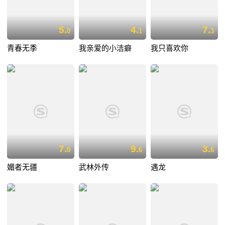
5.
4.
7.
0
1
3
青春无季
我亲爱的小洁癖
我只喜欢你
7.
9.
3.
0
6
6
媚者无疆
武林外传
遇龙