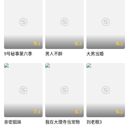
9.
8.
8.
1
3
1
9号秘事第六季
男人不醉
大男当婚
7.
5.
6.
9
7
1
亲密姐妹
我在大理寺当宠物
刘老根3