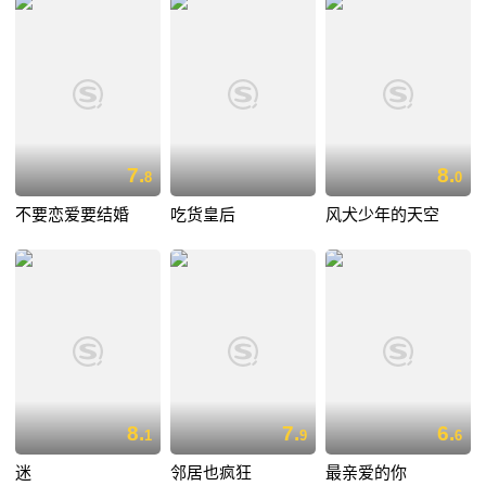
7.
8.
8
0
不要恋爱要结婚
吃货皇后
风犬少年的天空
8.
7.
6.
1
9
6
迷
邻居也疯狂
最亲爱的你