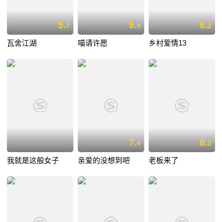
5.
5.
6.
7
9
2
瓦舍江湖
喵请许愿
乡村爱情13
7.
8.
4
2
我就是这般女子
亲爱的没想到吧
老板来了