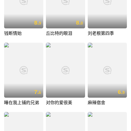
8.
8.
9
0
钱断情始
丘比特的眼泪
刘老根第四季
7.
6.
6
9
睡在我上铺的兄弟
对你的爱很美
麻辣宿舍