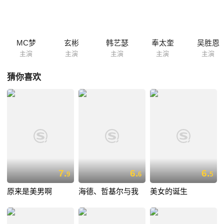
的角色。剧中很多演员都成为了现在的一线明星，如张根硕（2009年出演
《原来是美男啊》而走红，2010年新剧《玛丽外宿中》携手文根英），玄
彬（2005年出演《我的名字叫金三顺》而走红，2010年新剧《秘密花园》
票房高涨，电影《晚秋》携手汤唯即将上映），韩艺瑟（《九尾狐外
MC梦
玄彬
韩艺瑟
奉太奎
吴胜恩
传》）等。
主演
主演
主演
主演
主演
猜你喜欢
7.
6.
6.
9
6
5
原来是美男啊
海德、哲基尔与我
美女的诞生