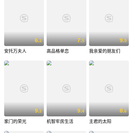
6.
7.
9.
1
5
5
安托万夫人
高品格单恋
我亲爱的朋友们
9.
9.
8.
1
4
6
家门的荣光
机智牢房生活
主君的太阳