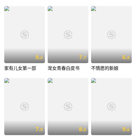
9.
7.
6.
0
7
9
家有儿女第一部
宠女青春白皮书
不情愿的新娘
7.
8.
9.
9
6
6