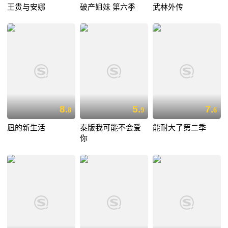
王贵与安娜
破产姐妹 第六季
武林外传
8.
5.
7.
8
9
6
凪的新生活
泰版我可能不会爱
能耐大了第二季
你