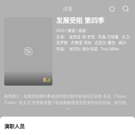
动漫
发展受阻 第四季
2013
/
美国
/
喜剧
主演：
波西亚·德·罗西
杰森·贝特曼
大卫·
克罗斯
杰弗里·塔伯
迈克尔·塞拉
威尔·
阿奈特
阿莉雅·肖卡特
托尼·海尔
杰西卡
导演：
米切尔·胡尔韦兹
Troy Miller
·沃尔特
朗·霍华德
8.
2
剧情简介 :
发展受阻第四季讲述的是在剧中扮演托巴亚斯·芬克（Tobias
Funke）的大卫·克罗斯说整个剧组都能感受到更多的创作自由，因为他们
现在不需要考虑电视台的需求了。
演职人员