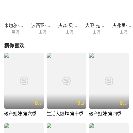
米切尔·胡尔韦兹
波西亚·德·罗西
杰森·贝特曼
大卫·克罗斯
杰弗里·塔伯
导演
主演
主演
主演
主演
猜你喜欢
8.
9.
8.
6
3
5
破产姐妹 第六季
生活大爆炸 第十季
破产姐妹 第四季