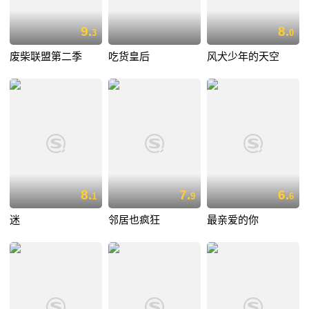
9.
8.
3
0
废柴联盟第二季
吃货皇后
风犬少年的天空
8.
7.
6.
1
9
6
迷
邻居也疯狂
最亲爱的你