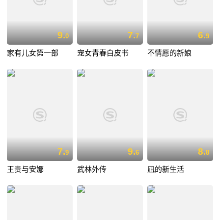
9.
7.
6.
0
7
9
家有儿女第一部
宠女青春白皮书
不情愿的新娘
7.
9.
8.
9
6
8
王贵与安娜
武林外传
凪的新生活