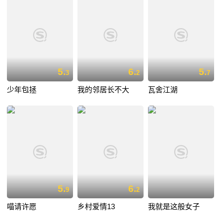
5.
6.
5.
3
2
7
少年包拯
我的邻居长不大
瓦舍江湖
5.
6.
9
2
喵请许愿
乡村爱情13
我就是这般女子