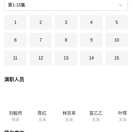
1
2
3
4
5
6
7
8
9
10
11
12
13
14
15
演职人员
刘毅然
陈红
林京来
苗乙乙
叶晖
导演
主演
主演
主演
主演