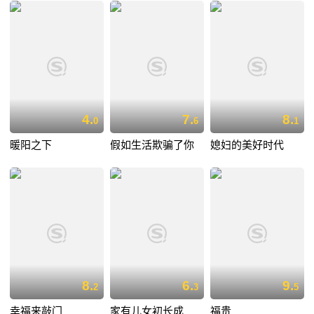
4.
7.
8.
0
6
1
暖阳之下
假如生活欺骗了你
媳妇的美好时代
8.
6.
9.
2
3
5
幸福来敲门
家有儿女初长成
福贵