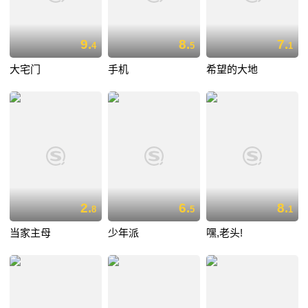
9.
8.
7.
4
5
1
大宅门
手机
希望的大地
2.
6.
8.
8
5
1
当家主母
少年派
嘿,老头!