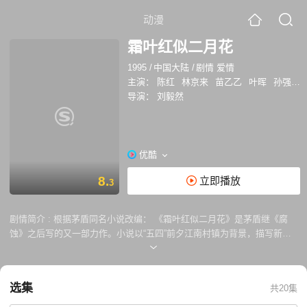
动漫
霜叶红似二月花
1995
/
中国大陆
/
剧情 爱情
主演：
陈红
林京来
苗乙乙
叶晖
孙强
李
导演：
刘毅然
优酷
8.
立即播放
3
剧情简介 :
根据茅盾同名小说改编： 《霜叶红似二月花》是茅盾继《腐
蚀》之后写的又一部力作。小说以“五四”前夕江南村镇为背景，描写新兴
资本家和豪绅地主勾心斗角、相互倾轧以及他们与农民的尖锐矛盾，中间
穿插着几对青年男女的感情纠葛，广泛地反映了那个时代的社会生活。布
局严谨，场面宏大，情节复杂，语言典雅，是一部富有民族风格的佳作。
选集
共20集