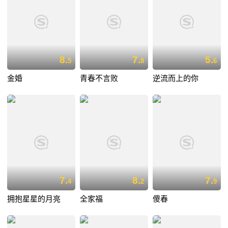
8.
7.
5.
5
8
6
金婚
青春不言败
逆流而上的你
7.
8.
7.
4
2
9
拥抱星星的月亮
全家福
傻春