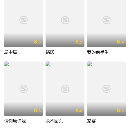
8.
8.
6.
3
2
4
局中局
蜗居
我的前半生
8.
8.
8.
6
6
8
请你原谅我
永不回头
家宴