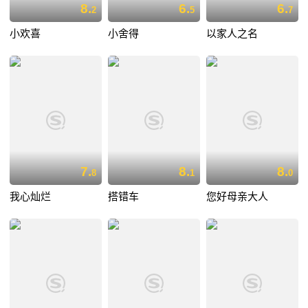
8.
6.
6.
2
5
7
小欢喜
小舍得
以家人之名
7.
8.
8.
8
1
0
我心灿烂
搭错车
您好母亲大人