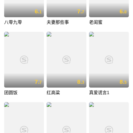
6.
7.
6.
1
7
0
八零九零
夫妻那些事
老闺蜜
7.
8.
8.
7
3
5
团圆饭
红高粱
真爱谎言1