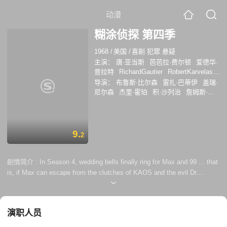
动漫
糊涂侦探 第四季
1968
/
美国
/
喜剧 犯罪 悬疑
主演：
唐·亚当斯
芭芭拉·费尔顿
爱德华·
普拉特
RichardGautier
RobertKarvelas
威廉·沙勒特
AnnElder
伯尼·克佩尔
导演：
布鲁斯·比尔森
雷扎·巴蒂伊
盖瑞·
KingMoody
珍妮杜罗
伦纳德施确郎
尼尔森
杰里·霍珀
积·沙列治
詹姆斯·科
Richard Gautier
Robert Karvelas
Ann
马驰
哈里·福尔克
唐·亚当斯
理查德·贝
Elder
King Moody
内迪克特
埃迪·赖德
9.
2
剧情简介 :
In Season 4, wedding bells finally ring for Max and 99 ... that
is, if Max can escape from the clutches of KAOS and the evil Dr.
Madre, who's hidden the map to a secret uranium mine on Max's chest,
in "With Love and Twitches." That's right, it's another action-packed
season of classic clandestine comedy all together on 4 must-own
演职人员
DVDs, as the agents of CONTROL go undercover ove...