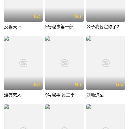
6.
9.
0
1
反骗天下
9号秘事第一部
公子我娶定你了2
6.
9.
5.
9
1
4
通感恋人
9号秘事 第二季
刘墉追案