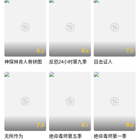
6.
8.
7.
3
6
8
神探林肯人骨拼图
反恐24小时第九季
目击证人
7.
9.
9.
9
7
2
无所作为
绝命毒师第五季
绝命毒师第一季