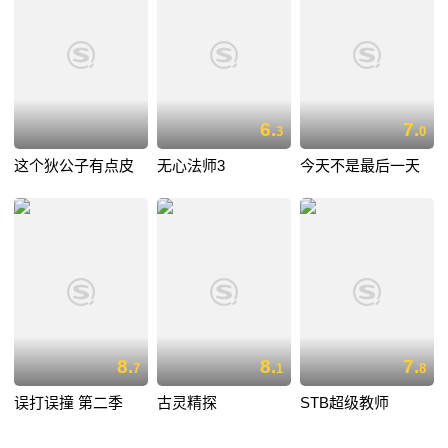
6.
7.
3
0
这个狄公子有点皮
无心法师3
今天不是最后一天
8.
8.
7.
7
1
8
误打误撞 第二季
古灵精探
STB超级教师