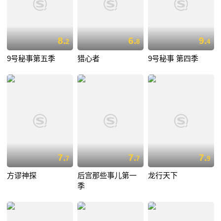
8.
6.
9.
2
8
4
9号秘事第五季
猎心者
9号秘事 第四季
7.
7.
7.
7
7
9
方谬神探
后宫那些事儿第一
龙行天下
季