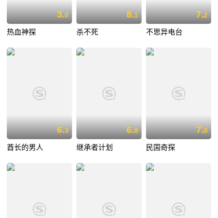
3.
8.
7.
0
1
2
热血神探
杀不死
不思异电台
6.
6.
7.
3
8
0
酋长的男人
继承者计划
民国奇探