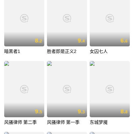
8.
9.
6.
2
4
6
暗黑者1
胜者即是正义2
女囚七人
9.
9.
8.
5
3
8
风骚律师 第二季
风骚律师 第一季
东城梦魇