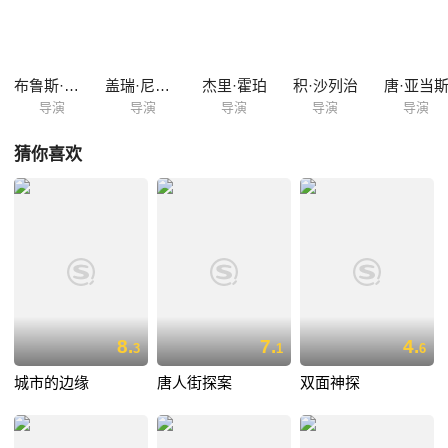
布鲁斯·比尔森
盖瑞·尼尔森
杰里·霍珀
积·沙列治
唐·亚当
导演
导演
导演
导演
导演
猜你喜欢
8.
7.
4.
3
1
6
城市的边缘
唐人街探案
双面神探