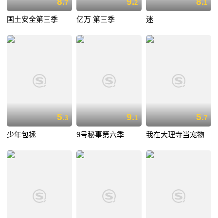
8.
9.
8.
7
2
1
国土安全第三季
亿万 第三季
迷
5.
9.
5.
3
1
7
少年包拯
9号秘事第六季
我在大理寺当宠物