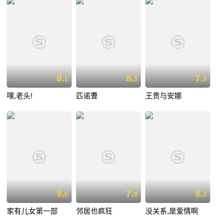
8.
8.
7.
1
3
9
嘿,老头!
匹诺曹
王贵与安娜
9.
7.
8.
0
9
5
家有儿女第一部
邻居也疯狂
没关系,是爱情啊