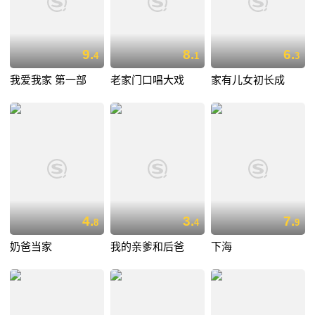
9.
8.
6.
4
1
3
我爱我家 第一部
老家门口唱大戏
家有儿女初长成
4.
3.
7.
8
4
9
奶爸当家
我的亲爹和后爸
下海