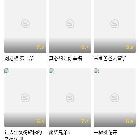
7.
6.
3.
9
7
6
刘老根 第一部
真心想让你幸福
带着爸爸去留学
6.
7.
6.
6
7
9
让人生变得轻松的
废柴兄弟1
一树桃花开
幸福法则