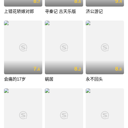
8.
8.
9.
7
6
4
上错花轿嫁对郎
寻秦记 古天乐版
济公游记
7.
8.
8.
6
2
6
会痛的17岁
蜗居
永不回头