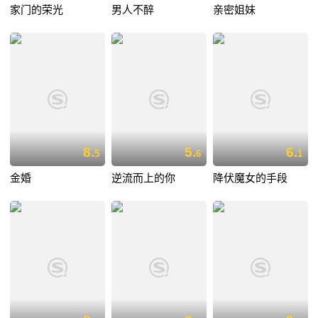
家门的荣光
男人不醉
亲密姐妹
8.
5.
6.
5
6
1
金婚
逆流而上的你
降伏魔女的手段