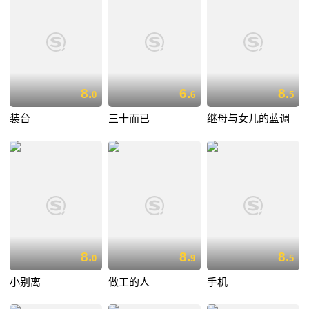
8.
6.
8.
0
6
5
装台
三十而已
继母与女儿的蓝调
8.
8.
8.
0
9
5
小别离
做工的人
手机