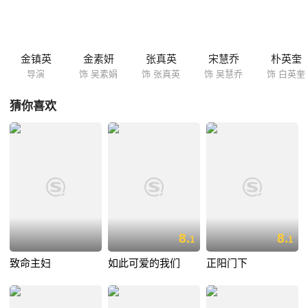
金镇英
金素妍
张真英
宋慧乔
朴英奎
导演
饰 吴素娟
饰 张真英
饰 吴慧乔
饰 白英奎
猜你喜欢
8.
8.
1
1
致命主妇
如此可爱的我们
正阳门下