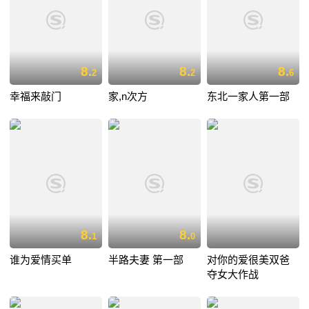
8.
8.
8.
2
2
6
幸福来敲门
家,n次方
东北一家人第一部
8.
8.
1
0
谁为爱情买单
半路夫妻 第一部
对你的爱很美双爸
夺女大作战