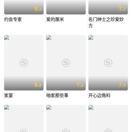
8.
7.
4
7
约会专家
爱的厘米
名门绅士之珍爱妙
方
8.
7.
7.
8
9
9
家宴
咱家那些事
开心边角料