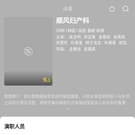
动漫
顺风妇产科
1998
/
韩国
/
家庭 喜剧 剧情
主演：
吴志明
宋宣美
金素妍
张真英
宋慧乔
朴英奎
鲜于龙女
朴美善
权伍
中
朴俊亨
金成恩
李丰运
导演：
金秉旭
金镇英
9.
1
剧情简介 :
该片是韩国极受欢迎的家庭喜剧。以院长吴志明的家人与亲邻
之间的日常生活里，用快节奏的喜剧方式来描述家庭及人际关系的重要
性，韩国喜剧之王吴志明先生与一流演员们将带电视观众进入笑破肚子的
喜剧世界，本剧用六位喜剧作家轮流写稿而消除了喜剧片到后来故事换汤
不换药的缺点。
演职人员