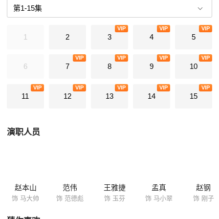
出，马大帅见到在歌舞厅打工的小翠劝其回村遭拒，马大帅只好留城打工
替小翠还礼钱。玉芬被前夫打伤住院，马大帅为给玉芬交住院费而去做拳
VIP
VIP
VIP
击手的靶子，范德彪被骗，马大帅挺身而出为内弟挡债，马大帅给七旬老
1
2
3
4
5
太当护士奇遇遗产，小翠遭绑架，马大帅智救女儿。
VIP
VIP
VIP
VIP
6
7
8
9
10
VIP
VIP
VIP
VIP
VIP
11
12
13
14
15
演职人员
赵本山
范伟
王雅捷
孟真
赵钢
饰 马大帅
饰 范德彪
饰 玉芬
饰 马小翠
饰 刚子