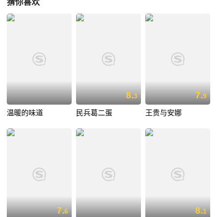
猜你喜欢
8.
7.
3
9
温暖的味道
民兵葛二蛋
王贵与安娜
7.
8.
6
1