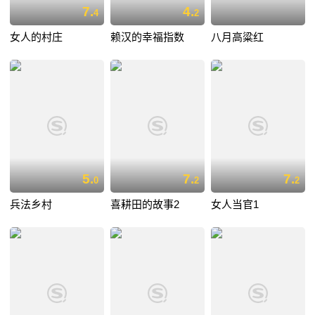
7.
4.
4
2
女人的村庄
赖汉的幸福指数
八月高粱红
5.
7.
7.
0
2
2
兵法乡村
喜耕田的故事2
女人当官1