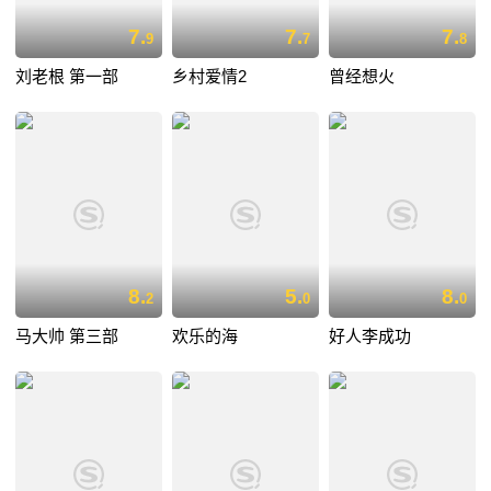
7.
7.
7.
9
7
8
刘老根 第一部
乡村爱情2
曾经想火
8.
5.
8.
2
0
0
马大帅 第三部
欢乐的海
好人李成功