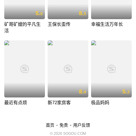
5.
8.
0
5
矿哥矿嫂的平凡生
王保长歪传
幸福生活万年长
活
8.
5.
4
3
最近有点烦
新72家房客
极品妈妈
-
-
首页
免责
用户反馈
© 2026 SOGOU.COM