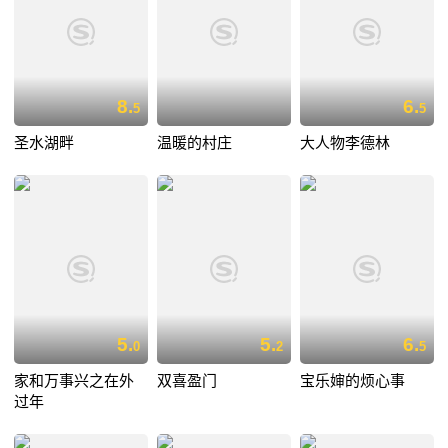
8.
6.
5
5
圣水湖畔
温暖的村庄
大人物李德林
5.
5.
6.
0
2
5
家和万事兴之在外
双喜盈门
宝乐婶的烦心事
过年