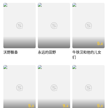
5.
8
沃野飘香
永远的田野
牛铁汉和他的儿女
们
5.
9.
5.
0
4
0