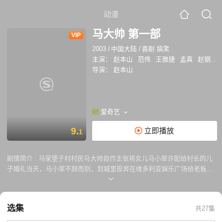
动漫
马大帅 第一部
VIP
2003
/
中国大陆
/
喜剧 搞笑
主演：
赵本山
范伟
王雅捷
孟真
赵钢
高
导演：
赵本山
爱奇艺
9.
立即播放
1
剧情简介 :
马家堡子村村民马大帅自作主张将女儿马小翠许配给村长的儿
子婚礼当天，马小翠不辞而别，到城里投奔在维多利亚娱乐广场给老板当
保镖的老舅范德彪，范德彪答应帮马小翠找工作。马大帅准备进城找马小
翠，临行前向玉芬道别，恰逢玉芬遭到前夫牛二的殴打和误认为阿薇对自
己有"意思"。马大帅进城，在长途车上被扒手偷了钱包，丢了范德彪的地
选集
共27集
址，身无分文的马大帅只好流浪街头。马大帅无奈，装瞎子卖艺被罚，误
遇假钞案被抓。 范德彪得知马大帅的消息后与进城找他的玉芬把马大帅接