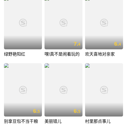
7.
6.
4
4
绿野艳阳红
嘿!真不是闹着玩的
欢天喜地对亲家
6.
6.
5
5
别拿豆包不当干粮
美丽错儿
村里那点事儿