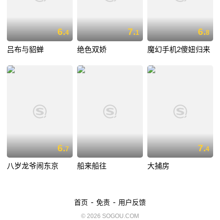
6.
7.
6.
4
1
8
吕布与貂蝉
绝色双娇
魔幻手机2傻妞归来
6.
7.
7
4
八岁龙爷闹东京
船来船往
大捕房
-
-
首页
免责
用户反馈
© 2026 SOGOU.COM