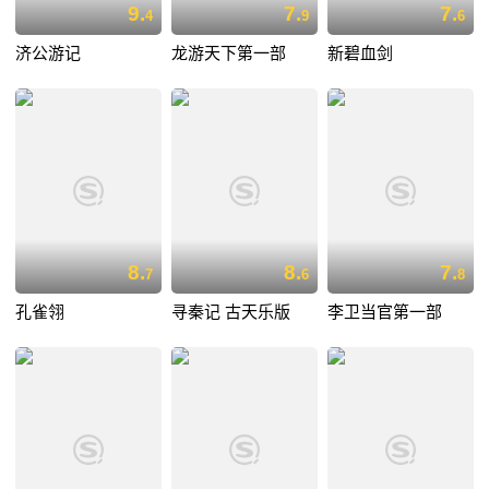
9.
7.
7.
4
9
6
济公游记
龙游天下第一部
新碧血剑
8.
8.
7.
7
6
8
孔雀翎
寻秦记 古天乐版
李卫当官第一部