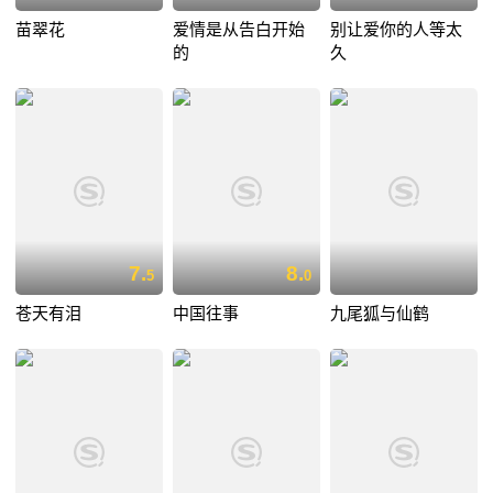
苗翠花
爱情是从告白开始
别让爱你的人等太
的
久
7.
8.
5
0
苍天有泪
中国往事
九尾狐与仙鹤