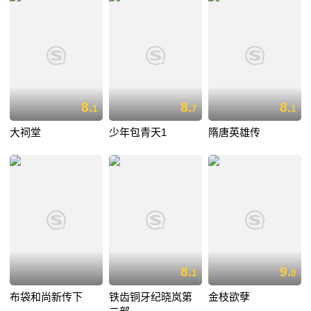
8.
8.
8.
1
7
1
大祠堂
少年包青天1
隋唐英雄传
8.
9.
1
0
布袋和尚新传下
铁齿铜牙纪晓岚第
金枝欲孽