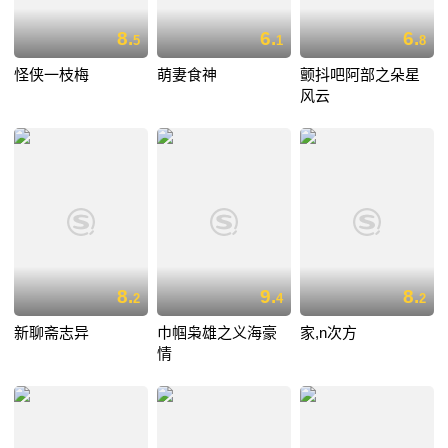
8.
6.
6.
5
1
8
怪侠一枝梅
萌妻食神
颤抖吧阿部之朵星
风云
8.
9.
8.
2
4
2
新聊斋志异
巾帼枭雄之义海豪
家,n次方
情