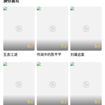
猜你喜欢
5.
7.
5.
7
3
4
瓦舍江湖
传闻中的陈芊芊
刘墉追案
9.
5.
9.
6
3
7