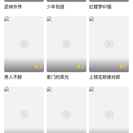
武林外传
少年包拯
红楼梦87版
8.
9.
8.
3
1
7
男人不醉
家门的荣光
上错花轿嫁对郎