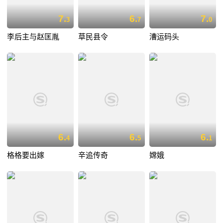
7.
6.
7.
3
7
0
李后主与赵匡胤
草民县令
漕运码头
6.
6.
6.
4
5
1
格格要出嫁
辛追传奇
嫦娥