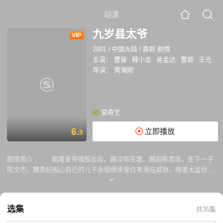
动漫
九岁县太爷
VIP
2001
/
中国大陆
/
喜剧 剧情
主演：
曹骏
释小龙
吴孟达
曹颖
王光辉
导演：
黄海刚
爱奇艺
6.
立即播放
9
剧情简介 :
乾隆皇帝微服出巡，路过荷花塘，邂逅陈青莲，生下一子
陈文杰，魏贵妃担心自己的儿子永琰继承皇位有潜在威协，暗遣太监徐安
到陈家除掉孩子，陈青云义薄云天把骨肉交出替死，乾隆的佛前替身了然
方丈从徐安手中救下孩子，秘密带回京城让国寺抚养，连乾隆也被瞒住，
陈青莲痛失爱子由爱转恨，离家出走学得武功，誓向乾隆讨个说法，陈青
选集
共35集
云的妻子因痛失爱子投塘自尽，陈青云把她埋在荷花塘边，以陈青莲的名
义立墓碑，以绝皇宫追杀。