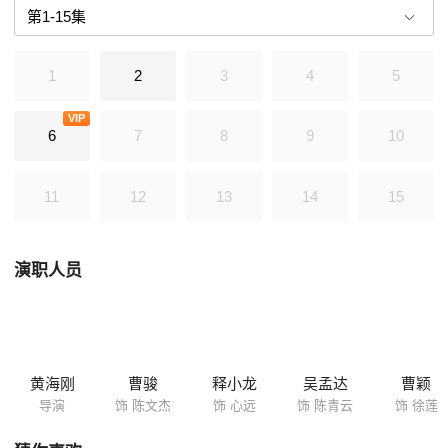
1
2
3
4
5
VIP
6
7
8
9
10
11
12
13
14
15
演职人员
黄海刚
曹骏
释小龙
吴孟达
曹颖
导演
饰 陈文杰
饰 心远
饰 陈青云
饰 徐莲