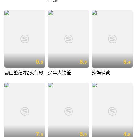
二部
5.
6.
6.
8
9
4
蜀山战纪2踏火行歌
少年大钦差
辣妈俏爸
7.
5.
4.
9
9
8