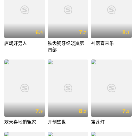
6.
7.
8.
9
7
1
唐朝好男人
铁齿铜牙纪晓岚第
神医喜来乐
四部
7.
8.
7.
9
2
9
欢天喜地俏冤家
开创盛世
宝莲灯