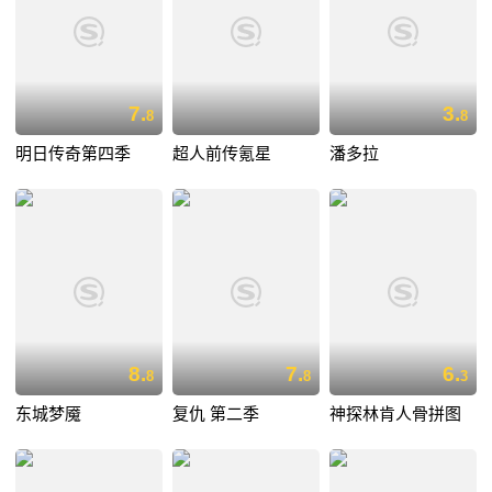
7.
3.
8
8
明日传奇第四季
超人前传氪星
潘多拉
8.
7.
6.
8
8
3
东城梦魇
复仇 第二季
神探林肯人骨拼图