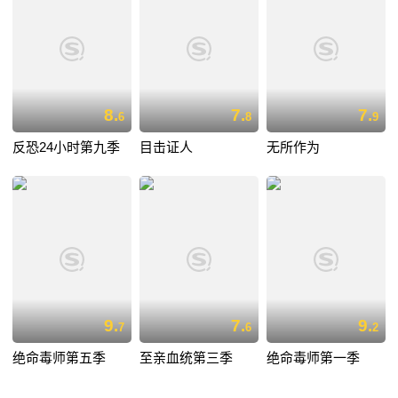
8.
7.
7.
6
8
9
反恐24小时第九季
目击证人
无所作为
9.
7.
9.
7
6
2
绝命毒师第五季
至亲血统第三季
绝命毒师第一季