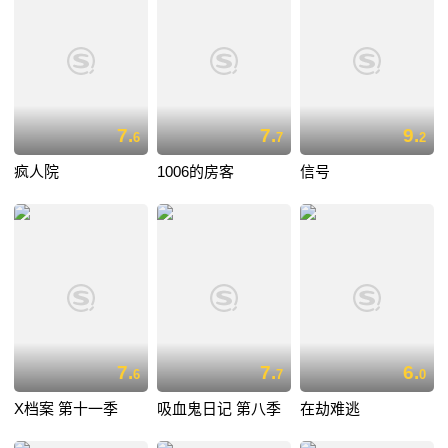
7.
7.
9.
6
7
2
疯人院
1006的房客
信号
7.
7.
6.
6
7
0
X档案 第十一季
吸血鬼日记 第八季
在劫难逃