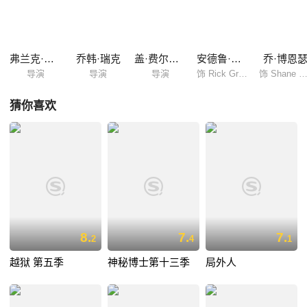
时，也给予观者一种如临末世的悲望。
弗兰克·德拉邦特
乔韩·瑞克
盖·费尔兰德
安德鲁·林肯
乔·博恩
导演
导演
导演
饰 Rick Grimes
饰 Shane Walsh/肖恩·沃
猜你喜欢
8.
7.
7.
2
4
1
越狱 第五季
神秘博士第十三季
局外人