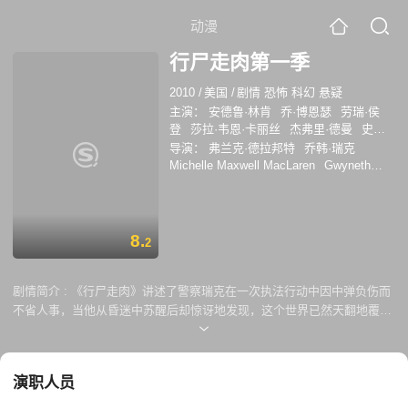
动漫
行尸走肉第一季
2010
/
美国
/
剧情 恐怖 科幻 悬疑
主演：
安德鲁·林肯
乔·博恩瑟
劳瑞·侯
登
莎拉·韦恩·卡丽丝
杰弗里·德曼
史蒂
文·连
诺曼·瑞杜斯
连尼·詹姆斯
史蒂文·
导演：
弗兰克·德拉邦特
乔韩·瑞克
元
Michelle Maxwell MacLaren
Gwyneth
Horder-Payton
盖·费尔兰德
Ernest R.
Dickerson
GwynethHorder-Payton
MichelleMaxwellMacLaren
ErnestR.Dickers
8.
2
剧情简介 :
《行尸走肉》讲述了警察瑞克在一次执法行动中因中弹负伤而
不省人事，当他从昏迷中苏醒后却惊讶地发现，这个世界已然天翻地覆。
周遭一派死境，丧尸横行，没有活人踪影。死里逃生的瑞克赶到家中，却
不见妻儿的踪影…… 尽管僵尸题材有些老套，但这部漫画却着重刻画
了人物角色的心理活动与变化，人性中的黑暗面在大灾难中暴露无疑。哀
演职人员
殍遍野，丧尸满目，人类在其中苟延残喘，带来毁灭与伤害的不仅仅是那
些行尸走肉，还有活人间的互相争斗。故事将主人公一次次抛入绝境的同