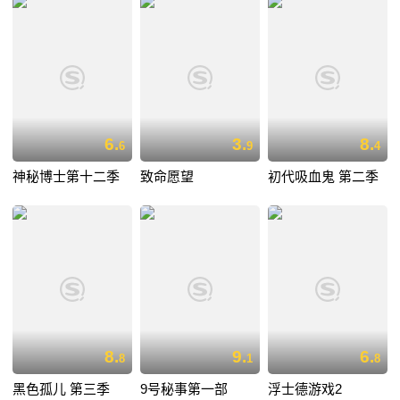
6.
3.
8.
6
9
4
神秘博士第十二季
致命愿望
初代吸血鬼 第二季
8.
9.
6.
8
1
8
黑色孤儿 第三季
9号秘事第一部
浮士德游戏2