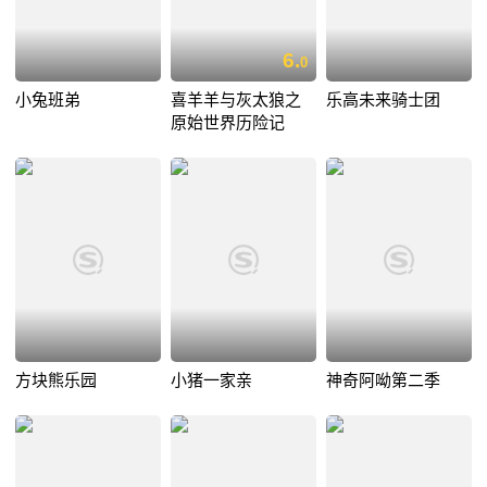
6.
0
小兔班弟
喜羊羊与灰太狼之
乐高未来骑士团
原始世界历险记
方块熊乐园
小猪一家亲
神奇阿呦第二季