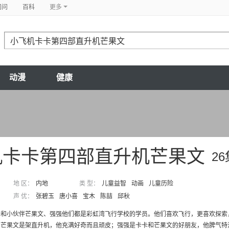
问问
百科
更多
动漫
健康
机卡卡第四部直升机芒果文
2
地 区：
内地
类 型：
儿童益智
动画
儿童历险
声 优：
张碧玉
唐小喜
宝木
陈喆
邱秋
卡和小伙伴芒果文、强强他们都是彩虹湾飞行学校的学员。他们喜欢飞行，更喜欢探索
芒果文是架直升机，他充满好奇而且顽皮；强强是卡卡和芒果文的好朋友，他脾气特温