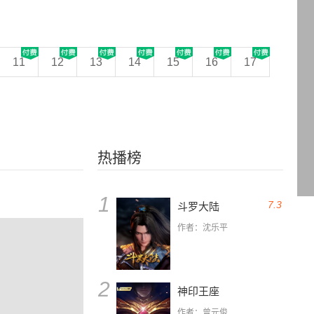
11
12
13
14
15
16
17
热播榜
1
7.3
斗罗大陆
作者：沈乐平
2
神印王座
作者：曾元俊