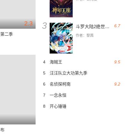
2.3
3
6.7
斗罗大陆2绝世唐门
糖第二季
作者：黎茜
4
海贼王
9.5
5
汪汪队立大功第九季
6
名侦探柯南
9.2
7
一念永恒
8
开心锤锤
头布