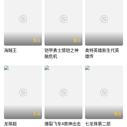
9.
8.
5
5
海贼王
铠甲勇士猎铠之神
奥特英雄新生代英
脑危机
雄传
7.
9.
4
5
龙珠超
爆裂飞车4兽神出击
七龙珠第二部