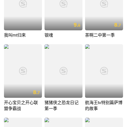
9.
8.
6
7
我叫mt归来
银魂
茶啊二中第一季
8.
7
开心宝贝之开心联
猪猪侠之恐龙日记
航海王tv特别篇萨博
盟争霸战
第一季
的故事