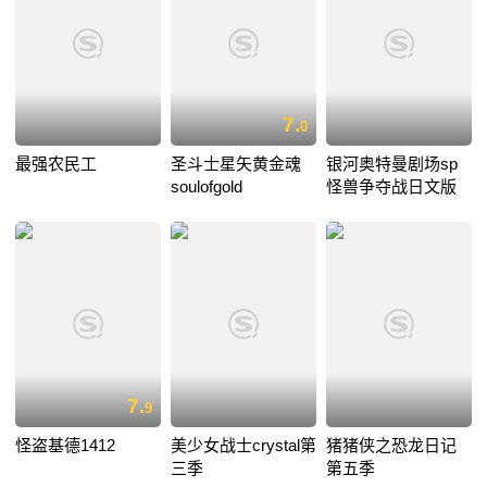
7.
0
最强农民工
圣斗士星矢黄金魂
银河奥特曼剧场sp
soulofgold
怪兽争夺战日文版
7.
9
怪盗基德1412
美少女战士crystal第
猪猪侠之恐龙日记
三季
第五季