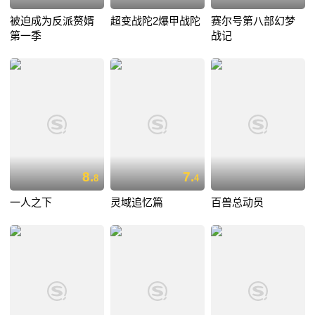
被迫成为反派赘婿
超变战陀2爆甲战陀
赛尔号第八部幻梦
第一季
战记
8.
7.
8
4
一人之下
灵域追忆篇
百兽总动员