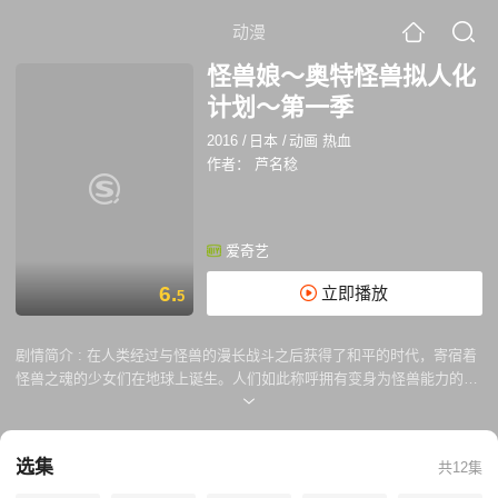
动漫
怪兽娘～奥特怪兽拟人化
计划～第一季
2016
/
日本
/
动画 热血
作者：
芦名稔
爱奇艺
6.
立即播放
5
剧情简介 :
在人类经过与怪兽的漫长战斗之后获得了和平的时代，寄宿着
怪兽之魂的少女们在地球上诞生。人们如此称呼拥有变身为怪兽能力的她
们——Unidentified Mysterious Girls，即“怪兽娘”。这是背负着坎坷命运
的强大、梦幻而美丽的怪兽娘们的悠然物语……
选集
共12集