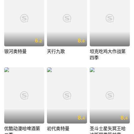
6.
8.
2
6
银河奥特曼
天行九歌
坦克吃鸡大作战第
四季
8.
8.
4
4
优酷动漫哈啤酒第
初代奥特曼
圣斗士星矢冥王哈